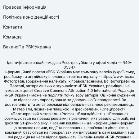
Правова інформація
Політика конфіденційності
Контакти
Команда
Вакансії в РБК-Україна
Ідентифікатор онлайн-медіа в Реєстрі суб’єктів у сфері медіа — R40-
05347
Інформаційний портал «РБК-Україна» має тримовну версію (українську,
російську та англійську), головна сторінка порталу -
https://www.rbc.ua
.
Фотографії, зображення належать їх правовласникам. Всі фотографії на
Порталі, авторами яких є журналісти «РБК-Україна», розміщені на
умовах ліцензії Creative Commons Attribution 4.0 International. Редакція
«РБК-Україна» може не поділяти точку зору авторів. Оціночні судження
не підлягають спростуванню та доведенню їх правдивості. За
достовірність та зміст реклами відповідальність несе рекламодавець.
Матеріали, позначені плашкою: «Прес-релізи», «Спецпроект»,
«Партнерський матеріал», «Promo», «Благодійність», «Резонанс»
розміщуються на правах реклами і призначені, як правило, для осіб, які
досягли 21-річного віку. «Новини компанії» - це інформаційний формат,
що охоплює новини, події та оголошення, пов'язані з діяльністю
компаній, базуються на пресрелізах, які випускають самі компанії, і за
які редакція не несе відповідальність. Онлайн-медіа «РБК-Україна»