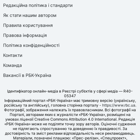
Редакційна політика і стандарти
Як стати нашим автором
Правила користування
Правова інформація
Політика конфіденційності
Контакти
Команда
Вакансії в РБК-Україна
Ідентифікатор онлайн-медіа в Реєстрі суб’єктів у сфері медіа — R40-
05347
Інформаційний портал «РБК-Україна» має тримовну версію (українську,
російську та англійську), головна сторінка порталу -
https://www.rbc.ua
.
Фотографії, зображення належать їх правовласникам. Всі фотографії на
Порталі, авторами яких є журналісти «РБК-Україна», розміщені на
умовах ліцензії Creative Commons Attribution 4.0 International. Редакція
«РБК-Україна» може не поділяти точку зору авторів. Оціночні судження
не підлягають спростуванню та доведенню їх правдивості. За
достовірність та зміст реклами відповідальність несе рекламодавець.
Матеріали, позначені плашкою: «Прес-релізи», «Спецпроект»,