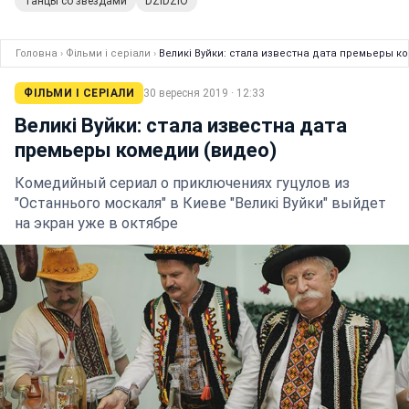
Танцы со звездами
DZIDZIO
Головна
›
Фільми і серіали
›
Великі Вуйки: стала известна дата премьеры к
ФІЛЬМИ І СЕРІАЛИ
30 вересня 2019 · 12:33
Великі Вуйки: стала известна дата
премьеры комедии (видео)
Комедийный сериал о приключениях гуцулов из
"Останнього москаля" в Киеве "Великі Вуйки" выйдет
на экран уже в октябре