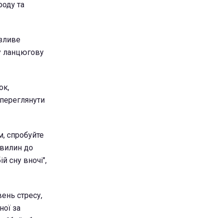
роду та
язливе
у ланцюгову
ок,
 переглянути
м, спробуйте
хвилин до
й сну вночі",
вень стресу,
ної за