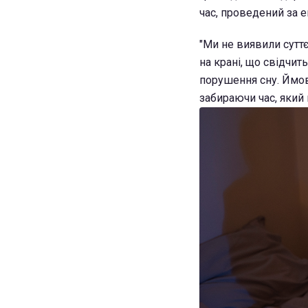
час, проведений за е
"Ми не виявили сутт
на крані, що свідчи
порушення сну. Ймові
забираючи час, який 