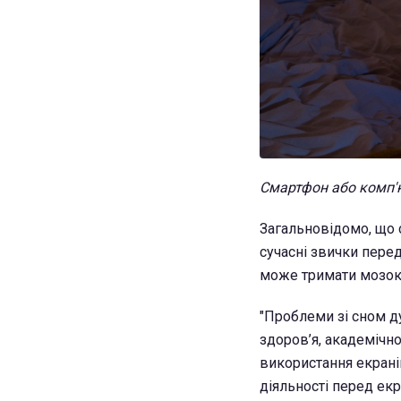
Смартфон або комп'ю
Загальновідомо, що 
сучасні звички пере
може тримати мозок 
"Проблеми зі сном д
здоров’я, академічн
використання екрані
діяльності перед ек