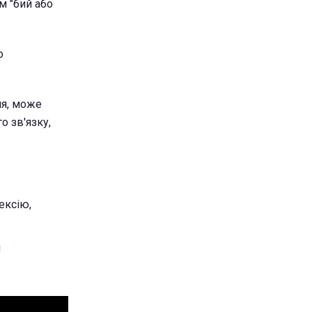
м "бий або
о
ня, може
о зв'язку,
ексію,
і