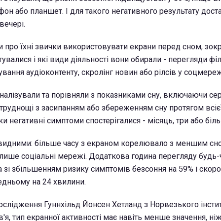
он або планшет. І для такого негативного результату доста
вечері.
и про їхні звички використовувати екрани перед сном, зокр
увалися і які види діяльності вони обирали - перегляди фі
вання аудіоконтенту, скролінг новин або рілсів у соцмереж
аналізували та порівняли з показниками сну, включаючи сер
 труднощі з засипанням або збереженням сну протягом всієї
ьки негативні симптоми спостерігалися - місяць, три або біл
видними: більше часу з екраном корелювало з меншим сно
лише соціальні мережі. Додаткова година перегляду будь-
на зі збільшенням ризику симптомів безсоння на 59% і скор
редньому на 24 хвилини.
ослідження Гуннхільд Йонсен Хетланд з Норвезького інсти
'я, тип екранної активності має навіть менше значення, ні