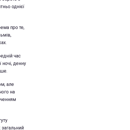
тньо однієї
ема про те,
льмів,
ах.
едній час
 ночі, денну
ьше.
м, але
чого на
оченням
туту
ж загальний