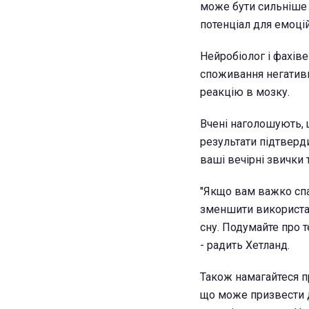
може бути сильніше 
потенціал для емоцій
Нейробіолог і фахіве
споживання негативн
реакцію в мозку.
Вчені наголошують, 
результати підтверд
ваші вечірні звички
"Якщо вам важко спа
зменшити використан
сну. Подумайте про т
- радить Хетланд.
Також намагайтеся пр
що може призвести д