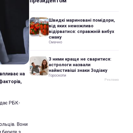
президентом
Швидкі мариновані помідори,
від яких неможливо
відірватися: справжній вибух
смаку
Смачно
З ними краще не сваритися:
астрологи назвали
наймстивіші знаки Зодіаку
впливає на
Гороскопи
 факторів,
ідає РБК-
ольців. Вони
 берете з