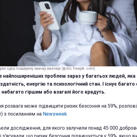
ез одну поширену звичку ввечері (фото: freepik. com)
 з найпоширеніших проблем зараз у багатьох людей, яка 
датність, енергію та психологічний стан. І існує багато
 набагато гіршим або взагалі його крадуть.
ня розвага може підвищити ризик безсоння на 59%, розпов
er) з посиланням на
Newsweek.
овели дослідження, для якого залучили понад 45 000 добров
 з'ясували, що ризик безсоння підвищується у 59%, якщо ви