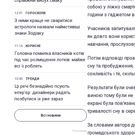
справжній вибух смаку
собою у ліжко смартф
12:01
ГОРОСКОПИ
години з гаджетом в
З ними краще не сваритися:
астрологи назвали наймстивіші
Учасників запитувал
знаки Зодіаку
як довго вони корист
навчання, прослухову
11:16
КОРИСНЕ
Головна помилка власників котів
Потім відповіді про
під час розміщення лотків: майже
сну та пробудження,
всі її роблять
сонливість і те, скіл
10:40
ТРЕНДИ
Ці речі безнадійно псують
Результати були оче
інтер'єр: дизайнери радять
виною тому були не 
позбутися їх уже зараз
екрані була пов'яза
тривалості сну в се
Всі новини
За словами автора д
громадського здоров