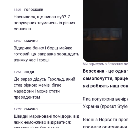
14:21
ГОРОСКОПИ
Наснилося, що випав зуб? 7
популярних тлумачень із різних
сонників
13:47
СМАЧНО
Відкрила банку і борщ майже
готовий: ця заправка заощадить
взимку час і гроші
Ми отримуємо безсоння чер
Безсоння - це одна
12:51
ЛЮДИ
самопочуття, працез
Де зараз дідусь Гарольд, який
став зіркою мемів: бігає
які роблять наш сон
марафони і може стати
президентом
Яка популярна вечір
Україна (проєкт Styl
12:22
СМАЧНО
Швидкі мариновані помідори, від
Вчені з Норвегії пр
яких неможливо відірватися:
провели опитування і