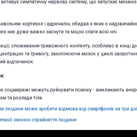
е активує симпатичну нервову систему, що запускає механіз
вивільняє кортизол і адреналін, обидва з яких є надзвичайн
ез них дуже важко заснути та міцно спати всю ніч.
акції, споживання тривожного контенту, особливо в кінці д
центрацію та тривогу, захоплюючи мозок у циклі зворотног
ий відпочинок.
и:
 як соцмережі можуть руйнувати психіку - викликають анор
зм та розлади тіла
м людини може зробити відмова від смартфонів на три дн
мпанії змінює сприйняття людини