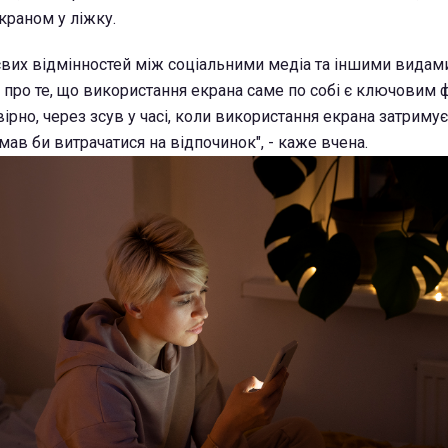
краном у ліжку.
євих відмінностей між соціальними медіа та іншими видами
ть про те, що використання екрана саме по собі є ключовим
рно, через зсув у часі, коли використання екрана затримує
мав би витрачатися на відпочинок", - каже вчена.