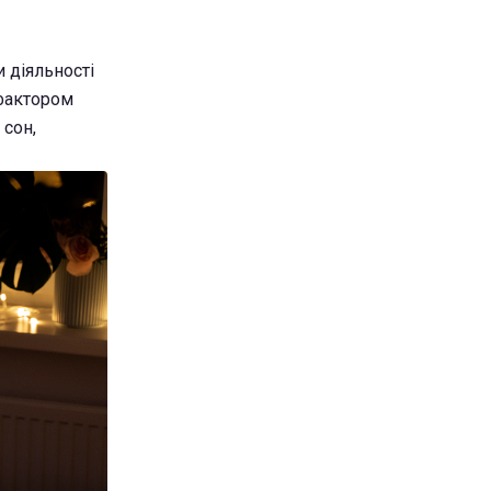
 діяльності
 фактором
 сон,