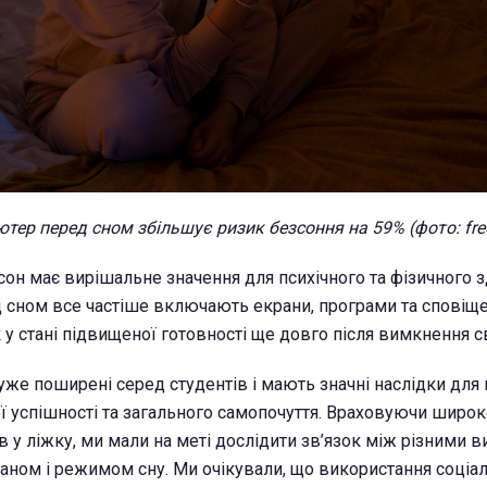
тер перед сном збільшує ризик безсоння на 59% (фото: fre
сон має вирішальне значення для психічного та фізичного з
д сном все частіше включають екрани, програми та сповіще
у стані підвищеної готовності ще довго після вимкнення св
уже поширені серед студентів і мають значні наслідки для 
ої успішності та загального самопочуття. Враховуючи широ
в у ліжку, ми мали на меті дослідити зв’язок між різними 
раном і режимом сну. Ми очікували, що використання соці