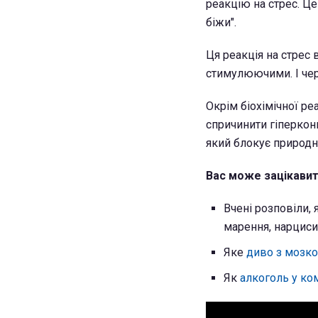
реакцію на стрес. Ц
біжи".
Ця реакція на стрес 
стимулюючими. І чер
Окрім біохімічної ре
спричинити гіперкон
який блокує природн
Вас може зацікавит
Вчені розповіли,
марення, нарциси
Яке
диво з мозко
Як
алкоголь у ко