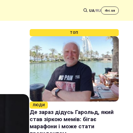
UA
/
RU
rbc.ua
ТОП
ЛЮДИ
Де зараз дідусь Гарольд, який
став зіркою мемів: бігає
марафони і може стати