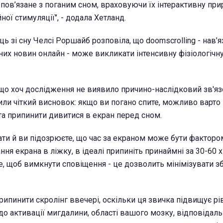
пов’язане з поганим сном, враховуючи їх інтерактивну при
ної стимуляції", - додала Хетланд.
ць зі сну Челсі Роршайб розповіла, що doomscrolling - нав’
их новин онлайн - може викликати інтенсивну фізіологічн
що хоч дослідження не виявило причино-наслідковий зв'яз
или чіткий висновок: якщо ви погано спите, можливо варто
 та припинити дивитися в екран перед сном.
ти й ви підозрюєте, що час за екраном може бути факторо
ня екрана в ліжку, в ідеалі припиніть принаймні за 30-60 
е, щоб вимкнути сповіщення - це дозволить мінімізувати збі
ипинити скролінг ввечері, оскільки ця звичка підвищує рі
о активації мигдалини, області вашого мозку, відповідаль