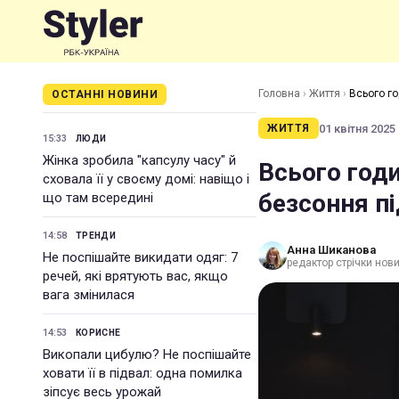
Головна
›
Життя
›
Всього го
ОСТАННІ НОВИНИ
01 квітня 2025 
ЖИТТЯ
15:33
ЛЮДИ
Жінка зробила "капсулу часу" й
Всього годи
сховала її у своєму домі: навіщо і
безсоння пі
що там всередині
14:58
ТРЕНДИ
Анна Шиканова
Не поспішайте викидати одяг: 7
редактор стрічки нов
речей, які врятують вас, якщо
вага змінилася
14:53
КОРИСНЕ
Викопали цибулю? Не поспішайте
ховати її в підвал: одна помилка
зіпсує весь урожай