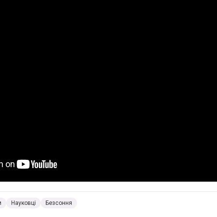
и
Науковці
Безсоння