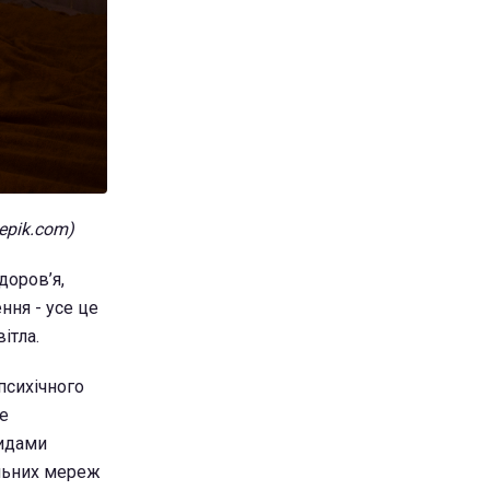
epik.com)
доров’я,
ння - усе це
ітла.
психічного
ке
видами
альних мереж