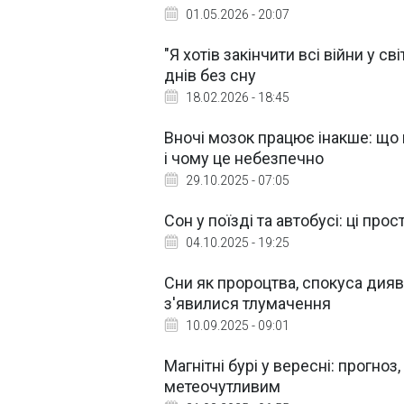
01.05.2026 - 20:07
"Я хотів закінчити всі війни у с
днів без сну
18.02.2026 - 18:45
Вночі мозок працює інакше: що 
і чому це небезпечно
29.10.2025 - 07:05
Сон у поїзді та автобусі: ці пр
04.10.2025 - 19:25
Сни як пророцтва, спокуса дияво
з'явилися тлумачення
10.09.2025 - 09:01
Магнітні бурі у вересні: прогноз
метеочутливим