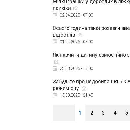
М'які іграшки у дорослих в ліж
психіки
02.04.2025 - 07:00
Всього година такої розваги вв
відсотків
01.04.2025 - 07:00
Як навчити дитину самостійно з
23.03.2025 - 19:00
Забудьте про недосипання. Як 
режим сну
13.03.2025 - 21:45
1
2
3
4
5