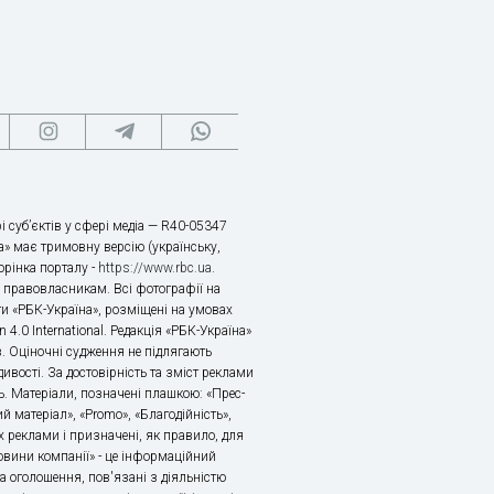
і суб’єктів у сфері медіа — R40-05347
» має тримовну версію (українську,
торінка порталу -
https://www.rbc.ua
.
х правовласникам. Всі фотографії на
ти «РБК-Україна», розміщені на умовах
n 4.0 International. Редакція «РБК-Україна»
в. Оціночні судження не підлягають
ивості. За достовірність та зміст реклами
ь. Матеріали, позначені плашкою: «Прес-
й матеріал», «Promo», «Благодійність»,
 реклами і призначені, як правило, для
«Новини компанії» - це інформаційний
а оголошення, пов'язані з діяльністю