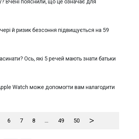
ку? Вчені пояснили, що це означає для
ечері й ризик безсоння підвищується на 59
асинати? Ось, які 5 речей мають знати батьки
Apple Watch може допомогти вам налагодити
>
6
7
8
...
49
50