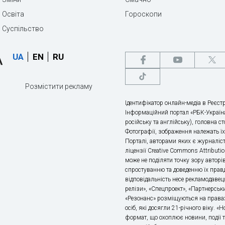
Освіта
Гороскопи
Суспільство
UA
EN
RU
Розмістити рекламу
Ідентифікатор онлайн-медіа в Реєстр
Інформаційний портал «РБК-Україна
російську та англійську), головна с
Фотографії, зображення належать ї
Порталі, авторами яких є журналіс
ліцензії Creative Commons Attributio
може не поділяти точку зору авторі
спростуванню та доведенню їх правд
відповідальність несе рекламодавец
релізи», «Спецпроект», «Партнерськи
«Резонанс» розміщуються на правах
осіб, які досягли 21-річного віку. 
формат, що охоплює новини, події т