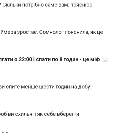
х? Скільки потрібно саме вам: пояснює
геймера зростає. Сомнолог пояснила, як це
ати о 22:00 і спати по 8 годин - це міф
ви спите менше шести годин на добу:
роб ви схильні і як себе вберегти