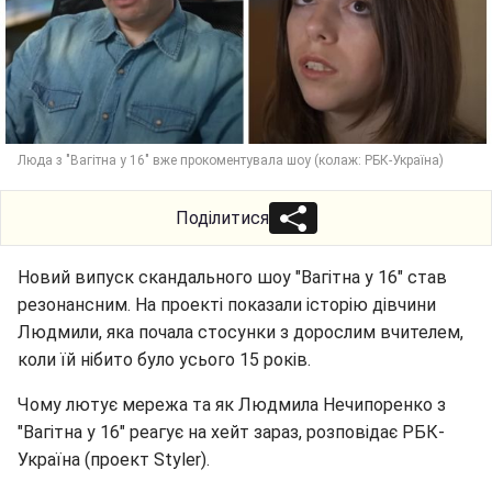
Люда з "Вагітна у 16" вже прокоментувала шоу (колаж: РБК-Україна)
Поділитися
Новий випуск скандального шоу "Вагітна у 16" став
резонансним. На проекті показали історію дівчини
Людмили, яка почала стосунки з дорослим вчителем,
коли їй нібито було усього 15 років.
Чому лютує мережа та як Людмила Нечипоренко з
"Вагітна у 16" реагує на хейт зараз, розповідає РБК-
Україна (проект Styler).