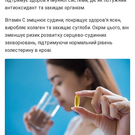
підтримує здоров'я імунної системи, діє як потужний
антиоксидант та захищає організм.
Вітамін С зміцнює судини, покращує здоров'я ясен,
виробляє колаген та захищає суглоби. Окрім цього, він
зменшує ризик розвитку серцево-судинних
захворювань, підтримуючи нормальний рівень
холестерину в крові.