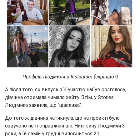
Профіль Людмили в Instagram (скріншот)
А після того, як випуск з її участю набув розголосу,
дівчина отримала чимало хейту. Втім, у Stories
Людмила заявила, що "щаслива".
До того ж дівчина натякнула, що на проекті було
озвучено не її справжній вік. Нині сину Людмили 3
роки, а їй самій у грудні виповниться 21.