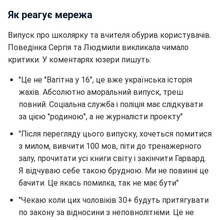
Як реагує мережа
Випуск про школярку та вчителя обурив користувачів.
Поведінка Сергія та Людмили викликала чимало
критики. У коментарях юзери пишуть:
"Це не "Вагітна у 16", це вже українська історія
жахів. Абсолютно аморальний випуск, треш
повний. Соціальна служба і поліція має слідкувати
за цією "родиною", а не журналісти проекту"
"Після перегляду цього випуску, хочеться помитися
з милом, вивчити 100 мов, піти до тренажерного
залу, прочитати усі книги світу і закінчити Гарвард.
Я відчуваю себе такою брудною. Ми не повинні це
бачити. Це якась помилка, так не має бути"
"Чекаю коли цих чоловіків 30+ будуть притягувати
по закону за відносини з неповнолітніми. Це не