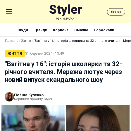
rbc.ua
Люди
Тренди
Корисне
Смачно
Гороскопи
Головна
›
Життя
›
"Вагітна у 16": історія школярки та 32-річного вчителя. 
ЖИТТЯ
31 березня 2024 · 13:49
"Вагітна у 16": історія школярки та 32-
річного вчителя. Мережа лютує через
новий випуск скандального шоу
Поліна Кузенко
Керівник проєкту Styler