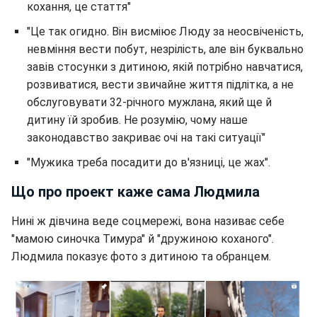
кохання, це стаття"
"Це так огидно. Він висміює Люду за неосвіченість,
невміння вести побут, незрілість, але він буквально
завів стосунки з дитиною, якій потрібно навчатися,
розвиватися, вести звичайне життя підлітка, а не
обслуговувати 32-річного мужлана, який ще й
дитину їй зробив. Не розумію, чому наше
законодавство закриває очі на такі ситуації"
"Мужика треба посадити до в'язниці, це жах".
Що про проект каже сама Людмила
Нині ж дівчина веде соцмережі, вона називає себе
"мамою синочка Тимура" й "дружиною коханого".
Людмила показує фото з дитиною та обранцем.