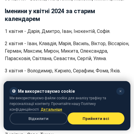
Іменини у квітні 2024 за старим
календарем
1 квітня - Дарія, Дмитро, Іван, Інокентій, Софія.
2 квітня - Іван, Клавдія, Марія, Василь, Віктор, Віссаріон,
Герман, Максим, Мирон, Микита, Олександра,
Парасковія, Світлана, Севастян, Сергій, Уляна.
3 квітня - Володимир, Кирило, Серафим, Фома, Яків.
4 квітня - Василь, Василина, Дарина, Ісаакій, Таїсія.
🍪
Ми використовуємо cookie
✕
5 квітня - Анастасія, Варвара, Василь, Ілля, Георгій,
Ми використовуємо файли cookie для аналізу трафіку та
Макар, Лідія, Олексій, Пелагея, Сергій.
персоналізації контенту. Прочитайте нашу Політику
конфіденційності.
Детальніше
6 квітня - Володимир, Захар, Мартин, Степан, Петро,
Відхилити
Прийняти всі
Яків.