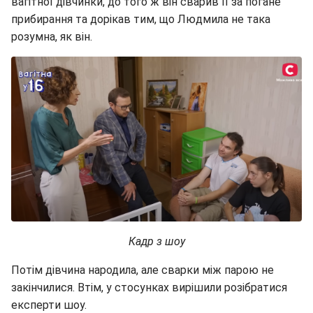
вагітної дівчинки, до того ж він сварив її за погане
прибирання та дорікав тим, що Людмила не така
розумна, як він.
Кадр з шоу
Потім дівчина народила, але сварки між парою не
закінчилися. Втім, у стосунках вирішили розібратися
експерти шоу.