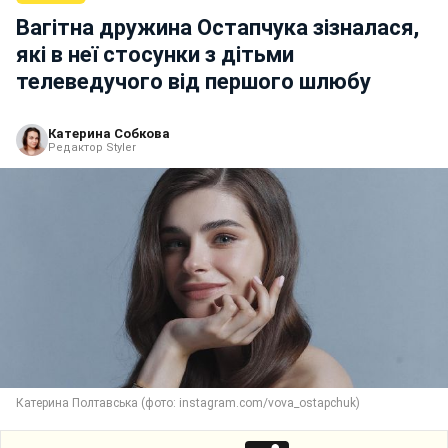
Вагітна дружина Остапчука зізналася,
які в неї стосунки з дітьми
телеведучого від першого шлюбу
Катерина Собкова
Редактор Styler
Катерина Полтавська (фото: instagram.com/vova_ostapchuk)