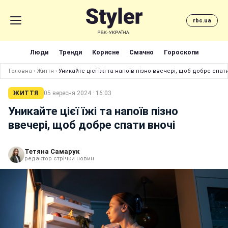
rbc.ua
Люди
Тренди
Корисне
Смачно
Гороскопи
Головна
›
Життя
›
Уникайте цієї їжі та напоїв пізно ввечері, щоб добре спат
ЖИТТЯ
05 вересня 2024 · 16:03
Уникайте цієї їжі та напоїв пізно
ввечері, щоб добре спати вночі
Тетяна Самарук
редактор стрічки новин