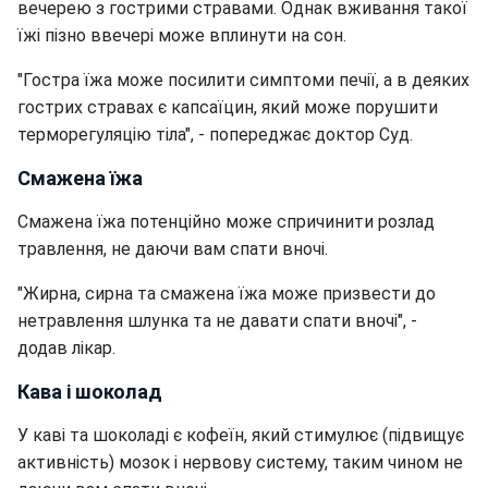
вечерею з гострими стравами. Однак вживання такої
їжі пізно ввечері може вплинути на сон.
"Гостра їжа може посилити симптоми печії, а в деяких
гострих стравах є капсаїцин, який може порушити
терморегуляцію тіла", - попереджає доктор Суд.
Смажена їжа
Смажена їжа потенційно може спричинити розлад
травлення, не даючи вам спати вночі.
"Жирна, сирна та смажена їжа може призвести до
нетравлення шлунка та не давати спати вночі", -
додав лікар.
Кава і шоколад
У каві та шоколаді є кофеїн, який стимулює (підвищує
активність) мозок і нервову систему, таким чином не