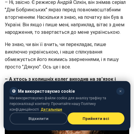
– Ні, звісно. Є режисер Андрій Сілкін, він знімав серіал
"Дім Бобринських" якраз перед повномасштабним
вторгненням. Наскільки я знаю, на початку він був в
Україні. Він якщо і пише мені, наприклад, вітає з днем
народження, то звертається до мене українською.
Не знаю, чи він її вчить, чи перекладає, пише
виключно українською, і наше спілкування
обмежується його якимись зверненнями, і я пишу
просто "Дякую". Ось це і все.
– А хтось з колишніх колег виходив на зв'язок і
писав вибачення?
🍪
Ми використовуємо cookie
✕
– Ні. І мені абсолютно все одно.
Ми використовуємо файли cookie для аналізу трафіку та
персоналізації контенту. Прочитайте нашу Політику
конфіденційності.
Детальніше
Відхилити
Прийняти всі