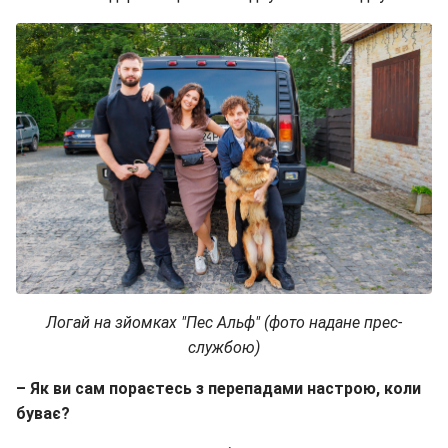
Логай на зйомках "Пес Альф" (фото надане прес-
службою)
– Як ви сам пораєтесь з перепадами настрою, коли
буває?