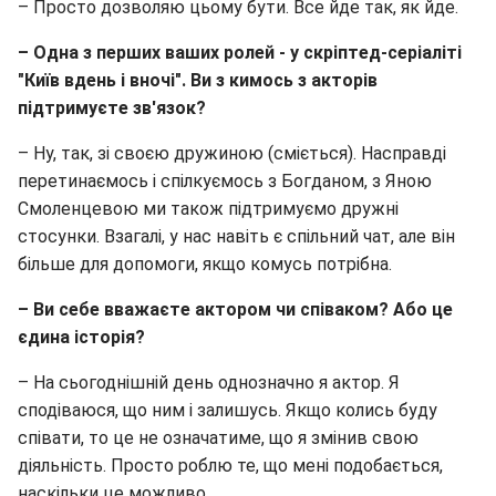
– Просто дозволяю цьому бути. Все йде так, як йде.
– Одна з перших ваших ролей - у скріптед-серіаліті
"Київ вдень і вночі". Ви з кимось з акторів
підтримуєте зв'язок?
– Ну, так, зі своєю дружиною (сміється). Насправді
перетинаємось і спілкуємось з Богданом, з Яною
Смоленцевою ми також підтримуємо дружні
стосунки. Взагалі, у нас навіть є спільний чат, але він
більше для допомоги, якщо комусь потрібна.
– Ви себе вважаєте актором чи співаком? Або це
єдина історія?
– На сьогоднішній день однозначно я актор. Я
сподіваюся, що ним і залишусь. Якщо колись буду
співати, то це не означатиме, що я змінив свою
діяльність. Просто роблю те, що мені подобається,
наскільки це можливо.