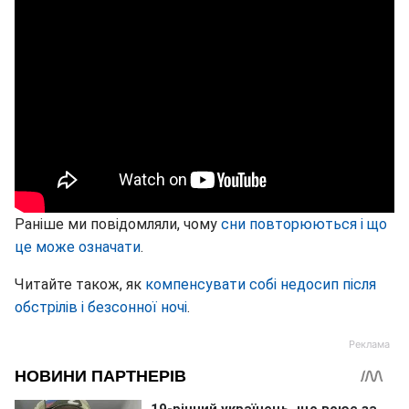
Раніше ми повідомляли, чому
сни повторюються і що
це може означати
.
Читайте також, як
компенсувати собі недосип після
обстрілів і безсонної ночі
.