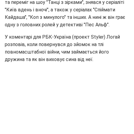
та переміг на шоу "Танці з зірками", знявся у серіаліті
"Київ вдень і вночі", а також у серіалах "Спіймати
Кайдаша", "Коп з минулого" та інших. А нині ж він грає
одну з головних ролей у детективі "Пес Альф".
У коментарі для РБК-Україна (проект Styler) Логай
розповів, коли повернувся до зйомок на тлі
повномасштабної війни, чим займається його
дружина та як він виховує сина від неї.