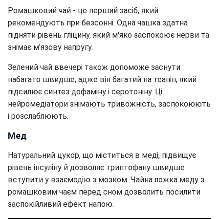
Ромашковий чай - це перший засіб, який
рекомендують при безсонні. Одна чашка здатна
підняти рівень гліцину, який м'яко заспокоює нерви та
знімає м'язову напругу.
Зелений чай ввечері також допоможе заснути
набагато швидше, адже він багатий на теанін, який
підсилює синтез дофаміну і серотоніну. Ці
нейромедіатори знімають тривожність, заспокоюють
і розслаблюють.
Мед
Натуральний цукор, що міститься в меді, підвищує
рівень інсуліну й дозволяє триптофану швидше
вступити у взаємодію з мозком. Чайна ложка меду з
ромашковим чаєм перед сном дозволить посилити
заспокійливий ефект напою.