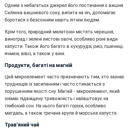
Одним з небагатьох джерел його постачання є вишня.
Склянка вишневого соку, випита на ніч, допомагає
боротися з безсонням навіть літнім людям.
Крім того, природний мелатонін містять черешня,
виноград і зелені листові овочі, особливо різні види
капусти. Також його багато в кукурудзі, рисі, пшениці,
ячмені, вівсі, а також у вині.
Продукти, багаті на магній
Цей мікроелемент часто призначають тим, хто зазнає
труднощів із засипанням і часто стикається з
порушенням якості сну. Магній - мікроелемент, який
знімає підвищену тривожність і налаштовує на
глибокий сон. На нього багаті горіхи, особливо
мигдаль, а також гречана крупа й морська капуста.
Трав’яний чай