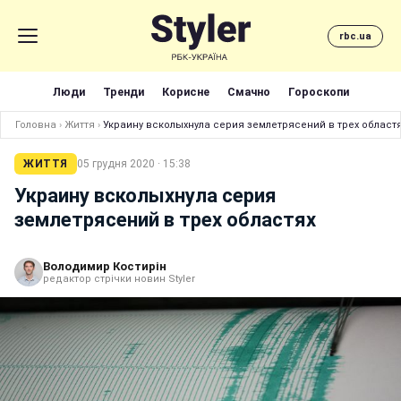
rbc.ua
Люди
Тренди
Корисне
Смачно
Гороскопи
Головна
›
Життя
›
Украину всколыхнула серия землетрясений в трех област
ЖИТТЯ
05 грудня 2020 · 15:38
Украину всколыхнула серия
землетрясений в трех областях
Володимир Костирін
редактор стрічки новин Styler