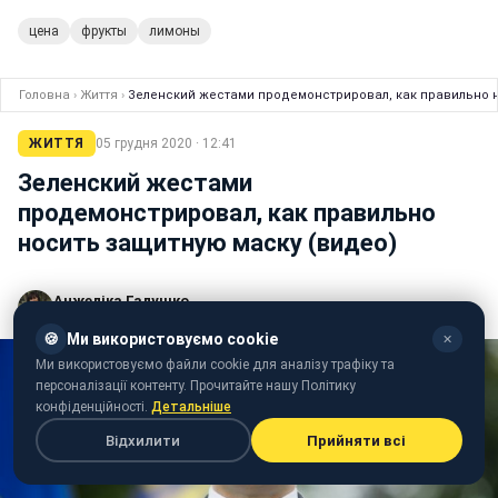
цена
фрукты
лимоны
Головна
›
Життя
›
Зеленский жестами продемонстрировал, как правильно н
ЖИТТЯ
05 грудня 2020 · 12:41
Зеленский жестами
продемонстрировал, как правильно
носить защитную маску (видео)
Анжеліка Галушко
редактор стрічки новин Styler
🍪
Ми використовуємо cookie
✕
Ми використовуємо файли cookie для аналізу трафіку та
персоналізації контенту. Прочитайте нашу Політику
конфіденційності.
Детальніше
Відхилити
Прийняти всі