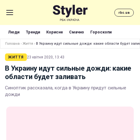
rbc.ua
Люди
Тренди
Корисне
Смачно
Гороскопи
Головна
›
Життя
›
В Украину идут сильные дожди: какие области будет зали
ЖИТТЯ
23 квітня 2020, 13:43
В Украину идут сильные дожди: какие
области будет заливать
Синоптик рассказала, когда в Украину придут сильные
дожди