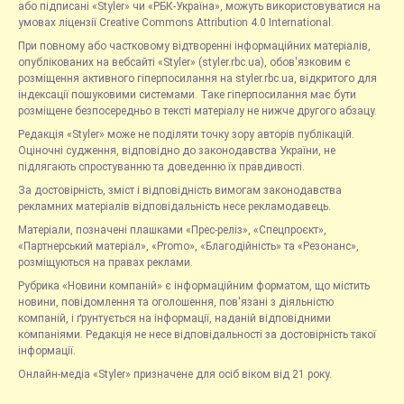
або підписані «Styler» чи «РБК-Україна», можуть використовуватися на
умовах ліцензії Creative Commons Attribution 4.0 International.
При повному або частковому відтворенні інформаційних матеріалів,
опублікованих на вебсайті «Styler» (styler.rbc.ua), обов'язковим є
розміщення активного гіперпосилання на styler.rbc.ua, відкритого для
індексації пошуковими системами. Таке гіперпосилання має бути
розміщене безпосередньо в тексті матеріалу не нижче другого абзацу.
Редакція «Styler» може не поділяти точку зору авторів публікацій.
Оціночні судження, відповідно до законодавства України, не
підлягають спростуванню та доведенню їх правдивості.
За достовірність, зміст і відповідність вимогам законодавства
рекламних матеріалів відповідальність несе рекламодавець.
Матеріали, позначені плашками «Прес-реліз», «Спецпроєкт»,
«Партнерський матеріал», «Promo», «Благодійність» та «Резонанс»,
розміщуються на правах реклами.
Рубрика «Новини компаній» є інформаційним форматом, що містить
новини, повідомлення та оголошення, пов'язані з діяльністю
компаній, і ґрунтується на інформації, наданій відповідними
компаніями. Редакція не несе відповідальності за достовірність такої
інформації.
Онлайн-медіа «Styler» призначене для осіб віком від 21 року.