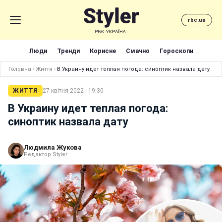
rbc.ua
Люди
Тренди
Корисне
Смачно
Гороскопи
Головна
›
Життя
›
В Украину идет теплая погода: синоптик назвала дату
ЖИТТЯ
27 квітня 2022 · 19:30
В Украину идет теплая погода:
синоптик назвала дату
Людмила Жукова
Редактор Styler