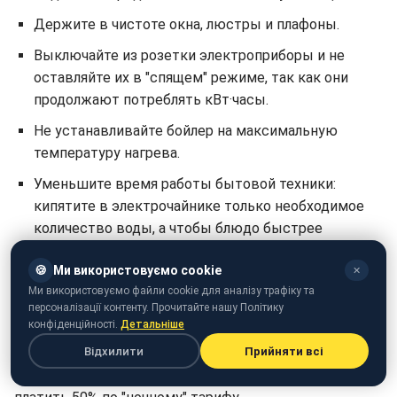
Держите в чистоте окна, люстры и плафоны.
Выключайте из розетки электроприборы и не
оставляйте их в "спящем" режиме, так как они
продолжают потреблять кВт·часы.
Не устанавливайте бойлер на максимальную
температуру нагрева.
Уменьшите время работы бытовой техники:
кипятите в электрочайнике только необходимое
количество воды, а чтобы блюдо быстрее
приготовилось на электроплите – используйте
🍪
Ми використовуємо cookie
посуду с крышкой.
✕
Ми використовуємо файли cookie для аналізу трафіку та
Если в вашем доме есть двухзонный счетчик, по
персоналізації контенту. Прочитайте нашу Політику
конфіденційності.
Детальніше
возможности включайте наиболее энергоемкие
Відхилити
Прийняти всі
приборы в период с 23:00 до 07:00. Ведь за
потребленную в эти часы электроэнергию можно