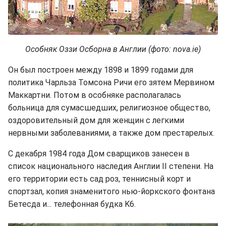
Особняк Оззи Осборна в Англии (фото: nova.ie)
Он был построен между 1898 и 1899 годами для
политика Чарльза Томсона Ричи его зятем Мервином
Маккартни. Потом в особняке располагалась
больница для сумасшедших, религиозное общество,
оздоровительный дом для женщин с легкими
нервными заболеваниями, а также дом престарелых.
С декабря 1984 года Дом сварщиков занесен в
список национального наследия Англии II степени. На
его территории есть сад роз, теннисный корт и
спортзал, копия знаменитого нью-йоркского фонтана
Бетесда и... телефонная будка K6.