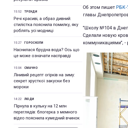
Об этом пишет
РБК-
15:52
ТРЕНДИ
главы Днепропетров
Речі красиві, а образ дивний:
стилістка пояснила помилку, яку
"Школу №104 в Днеп
роблять усі модниці
Сделали новую кров
коммуникациями", - 
15:27
ГОРОСКОПИ
Наснилася брудна вода? Ось що
це може означати насправді
15:04
СМАЧНО
Лінивий рецепт огірків на зиму:
секрет хрусткої закуски без
мороки
14:22
ЛЮДИ
Пірнула в кульку на 12 млн
переглядів: блогерка з мемного
відео пояснила кумедний вчинок