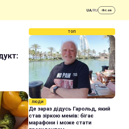
UA
/
RU
rbc.ua
ТОП
дукт:
ЛЮДИ
Де зараз дідусь Гарольд, який
став зіркою мемів: бігає
марафони і може стати