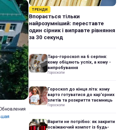
ТРЕНДИ
Впорається тільки
найрозумніший: переставте
один сірник і виправте рівняння
за 30 секунд
Таро-гороскоп на 6 серпня:
кому обіцяють успіх, а кому -
випробування
Гороскопи
Гороскоп до кінця літа: кому
варто готуватися до кар'єрних
злетів та розкриття таємниць
Гороскопи
 Обновления
ьшая
Варити не потрібно: як закрити
освіжаючий компот із будь-