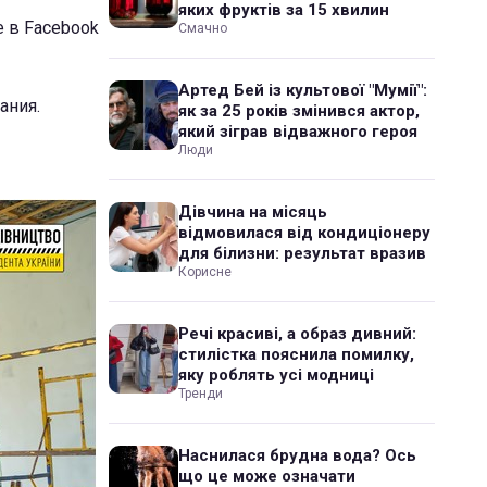
яких фруктів за 15 хвилин
 в Facebook
Смачно
Артед Бей із культової "Мумії":
ания.
як за 25 років змінився актор,
який зіграв відважного героя
Люди
Дівчина на місяць
відмовилася від кондиціонеру
для білизни: результат вразив
Корисне
Речі красиві, а образ дивний:
стилістка пояснила помилку,
яку роблять усі модниці
Тренди
Наснилася брудна вода? Ось
що це може означати