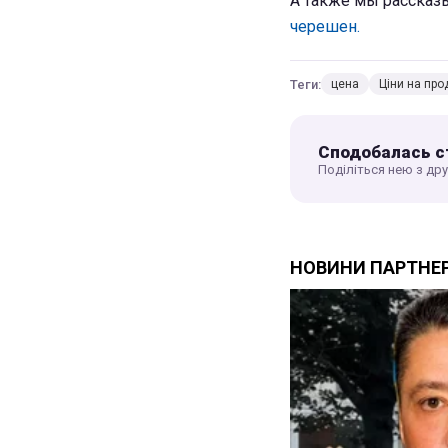
А также мы рассказ
черешен.
Теги:
цена
Ціни на про
Сподобалась с
Поділіться нею з др