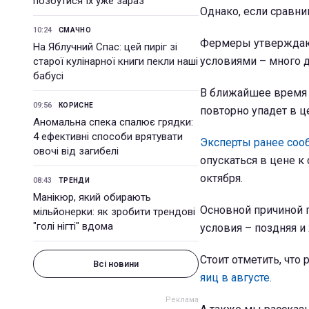
позбутися їх уже зараз
Однако, если сравни
10:24
СМАЧНО
Фермеры утверждают
На Яблучний Спас: цей пиріг зі
условиями – много д
старої кулінарної книги пекли наші
бабусі
В ближайшее время с
09:56
КОРИСНЕ
повторно упадет в ц
Аномальна спека спалює грядки:
4 ефективні способи врятувати
Эксперты ранее соо
овочі від загибелі
опускаться в цене к
октября.
08:43
ТРЕНДИ
Манікюр, який обирають
Основной причиной 
мільйонерки: як зробити трендові
"голі нігті" вдома
условия – поздняя и
Стоит отметить, что 
Всі новини
яиц в августе.