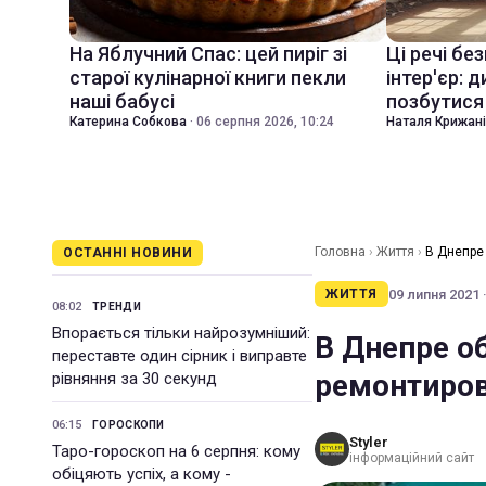
На Яблучний Спас: цей пиріг зі
Ці речі бе
старої кулінарної книги пекли
інтер'єр: 
наші бабусі
позбутися 
Катерина Собкова
·
06 серпня 2026, 10:24
Наталя Крижан
Головна
›
Життя
›
В Днепре
ОСТАННІ НОВИНИ
09 липня 2021 ·
ЖИТТЯ
08:02
ТРЕНДИ
Впорається тільки найрозумніший:
В Днепре о
переставте один сірник і виправте
ремонтиров
рівняння за 30 секунд
06:15
ГОРОСКОПИ
Styler
Таро-гороскоп на 6 серпня: кому
інформаційний сайт
обіцяють успіх, а кому -