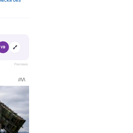
чески без
🔗
VB