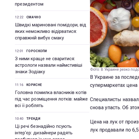
президентом
12:22
СМАЧНО
Швидкі мариновані помідори, від
яких неможливо відірватися:
справжній вибух смаку
12:01
ГОРОСКОПИ
З ними краще не сваритися:
астрологи назвали наймстивіші
Фото: В Украине резко под
знаки Зодіаку
В Украине за послед
супермаркетах цена 
11:16
КОРИСНЕ
Головна помилка власників котів
під час розміщення лотків: майже
Специалисты назвал
всі її роблять
снова упасть. Об эт
10:40
ТРЕНДИ
Цена на лук от прои
Ці речі безнадійно псують
лук продавали по 6,5
інтер'єр: дизайнери радять