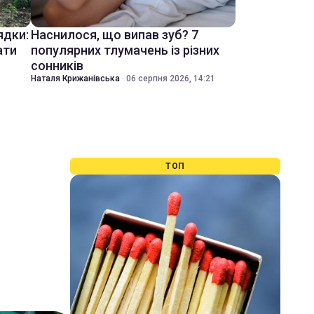
ядки:
Наснилося, що випав зуб? 7
ати
популярних тлумачень із різних
сонників
Наталя Крижанівська
·
06 серпня 2026, 14:21
ТОП