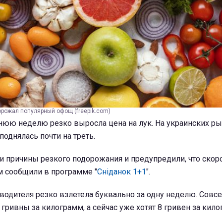
орожал популярный офощ (freepik.com)
нюю неделю резко выросла цена на лук. На украинских ры
поднялась почти на треть.
и причины резкого подорожания и предупредили, что скор
ом сообщили в программе "
Сніданок 1+1
".
зводителя резко взлетела буквально за одну неделю. Совс
 гривны за килограмм, а сейчас уже хотят 8 гривен за кило