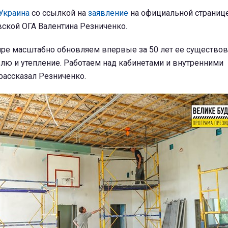
Украина
со ссылкой на
заявление
на официальной странице
ской ОГА Валентина Резниченко.
ре масштабно обновляем впервые за 50 лет ее существов
лю и утепление. Работаем над кабинетами и внутренними
рассказал Резниченко.