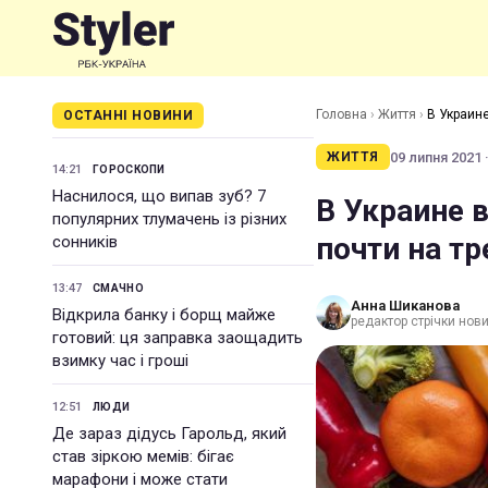
Головна
›
Життя
›
В Украине
ОСТАННІ НОВИНИ
09 липня 2021 ·
ЖИТТЯ
14:21
ГОРОСКОПИ
Наснилося, що випав зуб? 7
В Украине 
популярних тлумачень із різних
почти на т
сонників
13:47
СМАЧНО
Анна Шиканова
Відкрила банку і борщ майже
редактор стрічки нов
готовий: ця заправка заощадить
взимку час і гроші
12:51
ЛЮДИ
Де зараз дідусь Гарольд, який
став зіркою мемів: бігає
марафони і може стати