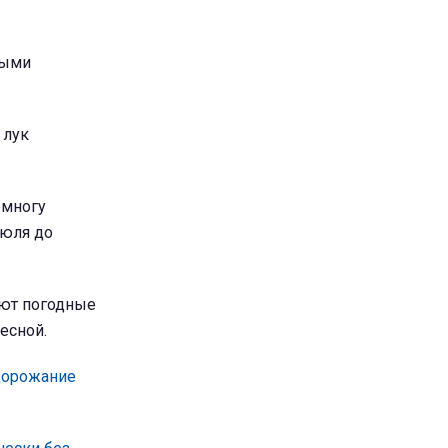
ными
 лук
емногу
июля до
ают погодные
есной.
дорожание