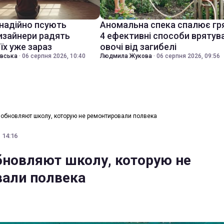
знадійно псують
Аномальна спека спалює гр
дизайнери радять
4 ефективні способи врятув
їх уже зараз
овочі від загибелі
івська
·
06 серпня 2026, 10:40
Людмила Жукова
·
06 серпня 2026, 09:56
 обновляют школу, которую не ремонтировали полвека
 14:16
бновляют школу, которую не
али полвека