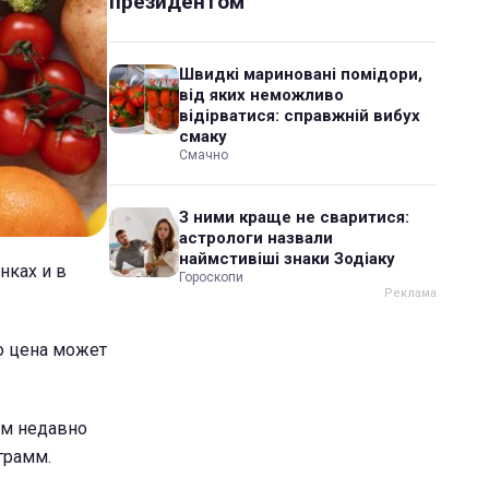
президентом
Швидкі мариновані помідори,
від яких неможливо
відірватися: справжній вибух
смаку
Смачно
З ними краще не сваритися:
астрологи назвали
наймстивіші знаки Зодіаку
нках и в
Гороскопи
о цена может
ем недавно
грамм.