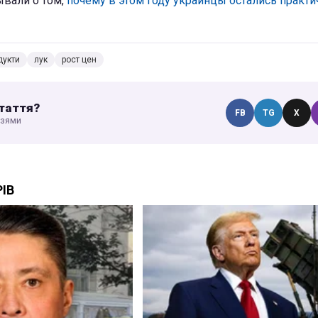
ывали о том,
почему в этом году украинцы остались практи
дукти
лук
рост цен
таття?
FB
TG
X
узями