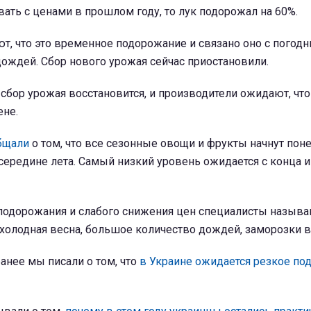
вать с ценами в прошлом году, то лук подорожал на 60%.
, что это временное подорожание и связано оно с погод
ождей. Сбор нового урожая сейчас приостановили.
бор урожая восстановится, и производители ожидают, что
ене.
бщали
о том, что все сезонные овощи и фрукты начнут пон
 середине лета. Самый низкий уровень ожидается с конца 
подорожания и слабого снижения цен специалисты назыв
 холодная весна, большое количество дождей, заморозки в
ранее мы писали о том, что
в Украине ожидается резкое по