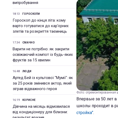
випробування
18:13
ГОРОСКОПИ
Гороскоп до кінця літа: кому
варто готуватися до кар'єрних
злетів та розкриття таємниць
17:34
СМАЧНО
Варити не потрібно: як закрити
освіжаючий компот із будь-яких
фруктів за 15 хвилин
16:48
ЛЮДИ
Артед Бей із культової "Мумії": як
за 25 років змінився актор, який
зіграв відважного героя
Фото: отремонтированная 
Впервые за 50 лет 
16:19
КОРИСНЕ
школы проходит в р
Дівчина на місяць відмовилася
від кондиціонеру для білизни:
стройка"
.
результат вразив