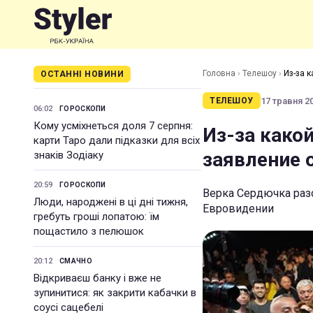
Головна
›
Телешоу
›
Из-за 
ОСТАННІ НОВИНИ
17 травня 20
ТЕЛЕШОУ
06:02
ГОРОСКОПИ
Кому усміхнеться доля 7 серпня:
Из-за како
карти Таро дали підказки для всіх
заявление 
знаків Зодіаку
20:59
ГОРОСКОПИ
Верка Сердючка разо
Люди, народжені в ці дні тижня,
Евровидении
гребуть гроші лопатою: їм
пощастило з пелюшок
20:12
СМАЧНО
Відкриваєш банку і вже не
зупинитися: як закрити кабачки в
соусі сацебелі