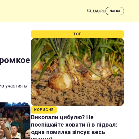
UA
/
RU
rbc.ua
ТОП
громкое
з участия в
КОРИСНЕ
Викопали цибулю? Не
поспішайте ховати її в підвал:
одна помилка зіпсує весь