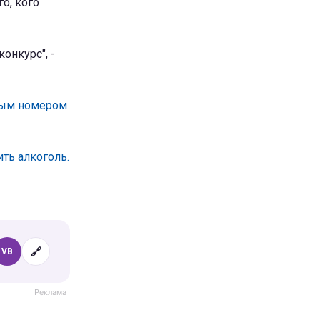
о, кого
онкурс", -
ным номером
ть алкоголь.
🔗
VB