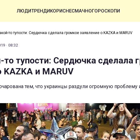
ЛЮДИ
ТРЕНДИ
КОРИСНЕ
СМАЧНО
ГОРОСКОПИ
какой-то тупости: Сердючка сделала громкое заявление о KAZKA и MARUV
19 · 08:32
й-то тупости: Сердючка сделала 
о KAZKA и MARUV
чарована тем, что украинцы раздули огромную проблему и