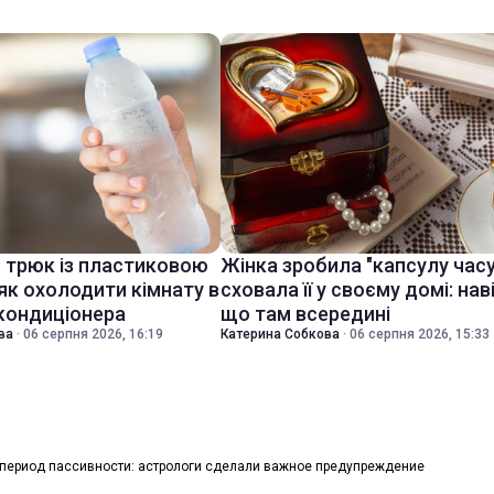
й трюк із пластиковою
Жінка зробила "капсулу часу
як охолодити кімнату в
сховала її у своєму домі: нав
 кондиціонера
що там всередині
ва
·
06 серпня 2026, 16:19
Катерина Собкова
·
06 серпня 2026, 15:33
 период пассивности: астрологи сделали важное предупреждение