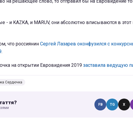
во на решающее слово, то отправил бы на Евровидение тог
ые - и KAZKA, и MARUV, они абсолютно вписываются в этот к
ом, что россиянин
Сергей Лазарев оконфузился с конкурс
9
.
дючка на открытии Евровидения 2019
заставила ведущую пи
рка Сердючка
таття?
FB
TG
X
узями