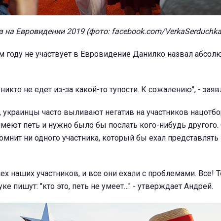
на Евровидении 2019 (фото: facebook.com/VerkaSerduchka.O
том году не участвует в Евровидение Данилко назвал абсол
никто не едет из-за какой-то тупости. К сожалению", - зая
 украинцы часто выливают негатив на участников нацотбо
е умеют петь и нужно было бы послать кого-нибудь другого.
помнит ни одного участника, который бы ехал представлять
ех наших участников, и все они ехали с проблемами. Все! Т
ке пишут: "кто это, петь не умеет…" - утверждает Андрей.