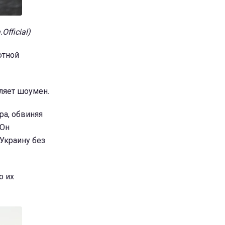
fficial)
ютной
вляет шоумен.
ра, обвиняя
 Он
 Украину без
о их