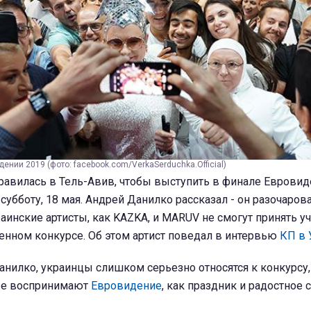
ении 2019 (фото: facebook.com/VerkaSerduchka.Official)
равилась в Тель-Авив, чтобы выступить в финале Евровид
субботу, 18 мая. Андрей Данилко рассказал - он разочарова
аинские артисты, как KAZKA, и MARUV не смогут принять уч
нном конкурсе. Об этом артист поведал в интервью
КП в 
нилко, украинцы слишком серьезно относятся к конкурсу, 
рые воспринимают
Евровидение
, как праздник и радостное 