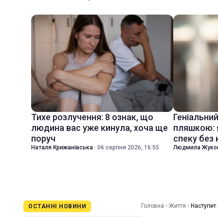
Тихе розлучення: 8 ознак, що
Геніальни
людина вас уже кинула, хоча ще
пляшкою: 
поруч
спеку без
Наталя Крижанівська
·
06 серпня 2026, 16:55
Людмила Жуко
Головна
›
Життя
›
Наступит
ОСТАННІ НОВИНИ