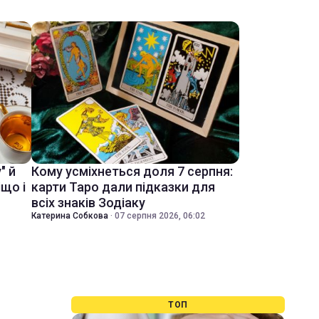
" й
Кому усміхнеться доля 7 серпня:
іщо і
карти Таро дали підказки для
всіх знаків Зодіаку
Катерина Собкова
·
07 серпня 2026, 06:02
ТОП