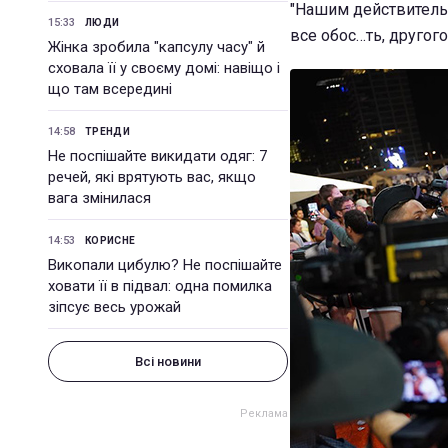
"Нашим действительн
15:33
ЛЮДИ
все обос…ть, другого
Жінка зробила "капсулу часу" й
сховала її у своєму домі: навіщо і
що там всередині
14:58
ТРЕНДИ
Не поспішайте викидати одяг: 7
речей, які врятують вас, якщо
вага змінилася
14:53
КОРИСНЕ
Викопали цибулю? Не поспішайте
ховати її в підвал: одна помилка
зіпсує весь урожай
Всі новини