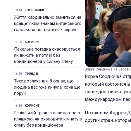
18:13
ГОРОСКОПИ
Життя кардинально зміниться на
краще: яким знакам китайського
гороскопа пощастить 7 серпня
17:25
КОРИСНЕ
Пекельна поїздка скасовується:
як вижити в потязі без
кондиціонера у сильну спеку
Верка Сердючка на Евровид
16:55
ТРЕНДИ
Верка Сердючка отп
Тихе розлучення: 8 ознак, що
который состоится в 
людина вас уже кинула, хоча ще
такие достойные укр
поруч
международном песе
16:19
КОРИСНЕ
По словам Андрея Да
Геніальний трюк із пластиковою
пляшкою: як охолодити кімнату в
других стран, кото
спеку без кондиціонера