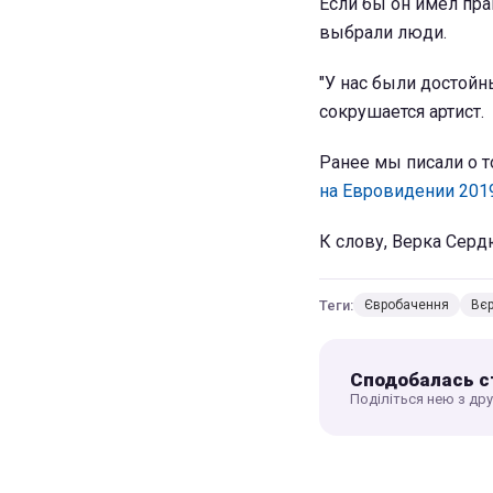
Если бы он имел пра
выбрали люди.
"У нас были достойн
сокрушается артист.
Ранее мы писали о т
на Евровидении 201
К слову, Верка Сер
Теги:
Євробачення
Вє
Сподобалась с
Поділіться нею з др