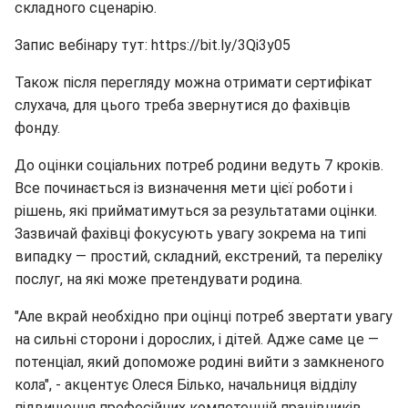
складного сценарію.
Запис вебінару тут: https://bit.ly/3Qi3y05
Також після перегляду можна отримати сертифікат
слухача, для цього треба звернутися до фахівців
фонду.
До оцінки соціальних потреб родини ведуть 7 кроків.
Все починається із визначення мети цієї роботи і
рішень, які прийматимуться за результатами оцінки.
Зазвичай фахівці фокусують увагу зокрема на типі
випадку — простий, складний, екстрений, та переліку
послуг, на які може претендувати родина.
"Але вкрай необхідно при оцінці потреб звертати увагу
на сильні сторони і дорослих, і дітей. Адже саме це —
потенціал, який допоможе родині вийти з замкненого
кола", - акцентує Олеся Білько, начальниця відділу
підвищення професійних компетенцій працівників