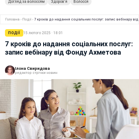
Догляд за волоссям
Здоров'я
Волосся
Головна
›
Події
›
7 кроків до надання соціальних послуг: запис вебінару ві
ПОДІЇ
15 лютого 2025 · 18:01
7 кроків до надання соціальних послуг:
запис вебінару від Фонду Ахметова
Ілона Свиридова
редактор стрічки новин