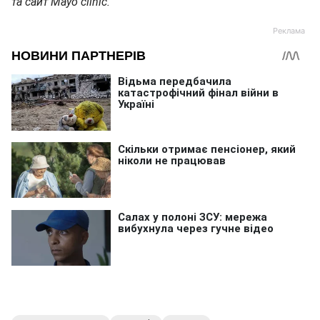
та сайт Мауо clinic.