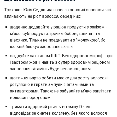
Трихолог Юлія Седлцька назвала основні спосоюи, які
впливають на ріст волосся, серед них:
щоденно додавайте у раціон продукти з залізом -
мʼясо, субпродукти, гречка, бобові, шпинат та
вівсянка. Тільки не поєднувати з "молочкою", бо
кальцій блокує засвоєння заліза
слідкуйте за станом ШКТ. Без здорової мікрофлори
і застоєм жовчі навіть з супер здоровим раціоном
засвоєння вітамінів буде неповноцінним
щотижня варто робити маску для росту волосся і
регулярно втирати ампули з вітамінами та
активаторами. Також не забувайте мʼяко заплітати
волосся перед сном
тримати здоровий рівень вітаміну D - він
відповідає за синтез колагену, без якого волосся