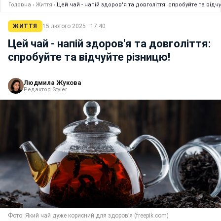
Головна
›
Життя
›
Цей чай - напій здоров'я та довголіття: спробуйте та ві
ЖИТТЯ
15 лютого 2025 · 17:40
Цей чай - напій здоров'я та довголіття:
спробуйте та відчуйте різницю!
Людмила Жукова
Редактор Styler
Фото: Який чай дуже корисний для здоров’я (freepik.com)