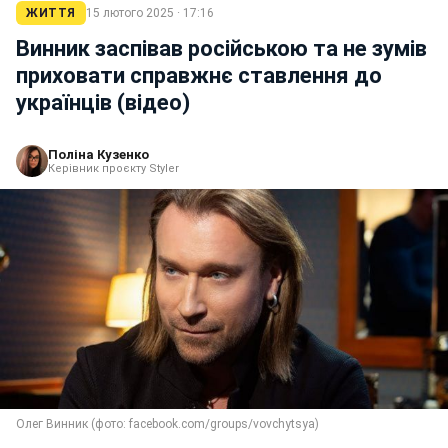
ЖИТТЯ
15 лютого 2025 · 17:16
Винник заспівав російською та не зумів
приховати справжнє ставлення до
українців (відео)
Поліна Кузенко
Керівник проєкту Styler
Олег Винник (фото: facebook.com/groups/vovchytsya)