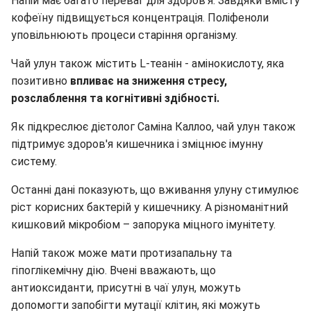
Напій має багато переваг для здоров’я. Завдяки вмісту
кофеїну підвищується концентрація. Поліфеноли
уповільнюють процеси старіння організму.
Чай улун також містить L-теанін - амінокислоту, яка
позитивно
впливає на зниження стресу,
розслаблення та когнітивні здібності.
Як підкреслює дієтолог Саміна Каллоо, чай улун також
підтримує здоров'я кишечника і зміцнює імунну
систему.
Останні дані показують, що вживання улуну стимулює
ріст корисних бактерій у кишечнику. А різноманітний
кишковий мікробіом – запорука міцного імунітету.
Напій також може мати протизапальну та
гіпоглікемічну дію. Вчені вважають, що
антиоксиданти, присутні в чаї улун, можуть
допомогти запобігти мутації клітин, які можуть