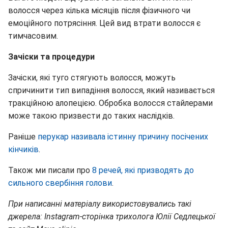
волосся через кілька місяців після фізичного чи
емоційного потрясіння. Цей вид втрати волосся є
тимчасовим.
Зачіски та процедури
Зачіски, які туго стягують волосся, можуть
спричинити тип випадіння волосся, який називається
тракційною алопецією. Обробка волосся стайлерами
може такою призвести до таких наслідків.
Раніше
перукар називала істинну причину посічених
кінчиків
.
Також ми писали про
8 речей, які призводять до
сильного свербіння голови
.
При написанні матеріалу використовувались такі
джерела: Instagram-сторінка трихолога Юлії Седлецької