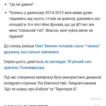
"Це не дивно"
"Колись у далекому 2014-2015 моя мама дуже
тащилась від нього, стояв на дзвінку, дивилась всі
концерти. А я постійно фукала, що це ф*гня і він
мені "слизький тип". Власне, моя чуйка мене не
підвела".
До слова, раніше
Олег Винник показав свою "таємну"
дружину, яка сильно змінилася
.
Окрім цього, дивіться,
як виглядає 18-річний син-
красень Пономарьова
.
Під час створення матеріалу було використано джерела:
Instagram-сторінка The Diamond Hall, Telegram-канали
"Що ти знаєш про Бобула" та "Територія Б".