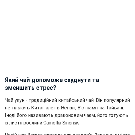
Який чай допоможе схуднути та
зменшить стрес?
Чай улун - традиційний китайський чай. Він популярний
не тільки в Китаї, але і в Непалі, В'єтнамі і на Тайвані.
Іноді його називають драконовим чаєм, його готують
із листя рослини Camellia Sinensis.