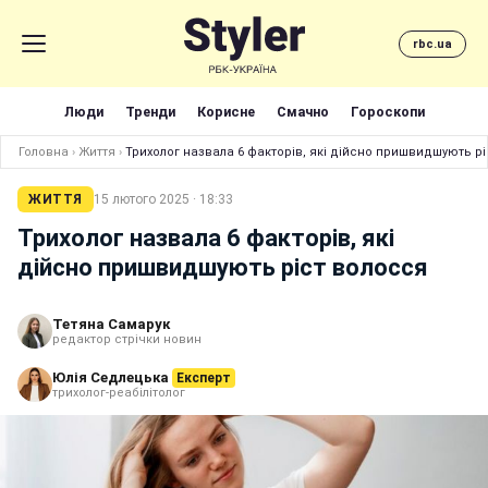
rbc.ua
Люди
Тренди
Корисне
Смачно
Гороскопи
Головна
›
Життя
›
Трихолог назвала 6 факторів, які дійсно пришвидшують р
ЖИТТЯ
15 лютого 2025 · 18:33
Трихолог назвала 6 факторів, які
дійсно пришвидшують ріст волосся
Тетяна Самарук
редактор стрічки новин
Юлія Седлецька
Експерт
трихолог-реабілітолог