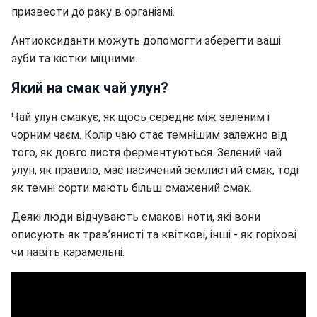
призвести до раку в організмі.
Антиоксиданти можуть допомогти зберегти ваші
зуби та кістки міцними.
Який на смак чай улун?
Чай улун смакує, як щось середнє між зеленим і
чорним чаєм. Колір чаю стає темнішим залежно від
того, як довго листя ферментуються. Зелений чай
улун, як правило, має насичений землистий смак, тоді
як темні сорти мають більш смажений смак.
Деякі люди відчувають смакові ноти, які вони
описують як трав’янисті та квіткові, інші - як горіхові
чи навіть карамельні.