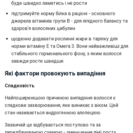
буде швидко ламатись і не рости
підтримуйте норму білка в раціоні - основного
джерела вітамінів групи B - для ліпідного балансу та
здоровʼя волосяних цибулин
щоденно додавати рослинні жири в тарілку для
норми вітаміну Е та Омега 3. Вони найважливіші для
стабільного гормонального фону, з яким волосся
завжди росте швидше
Які фактори провокують випадіння
Спадковість
Найпоширенішою причиною випадіння волосся є
спадкове захворювання, яке виникає з віком. Цей
стан називається андрогенною алопецією.
Зазвичай це відбувається поступово та за
передбачуваною схемою - зменшення лінії росту