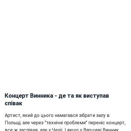
Концерт Винника - де та як виступав
співак
Артист, який до цього намагався зібрати залу в
Польщі, але через "технічні проблеми" переніс концерт,
все ж заспівав, але у Чехії. І якщо у Варшаві Винник