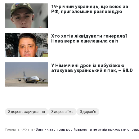
Здорове харчування
Здорова їжа
Здоров'я
Головна
›
Життя
›
Винник заспівав російською та не зумів приховати справж