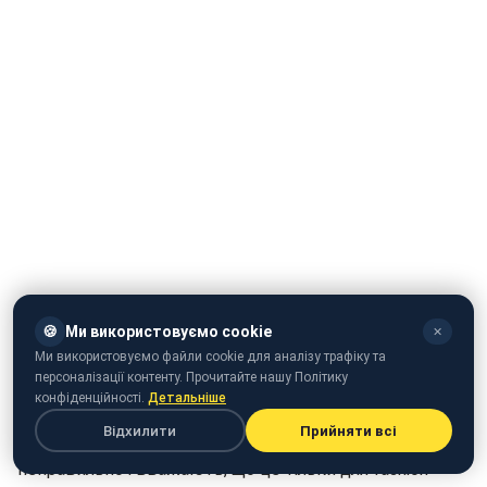
🍪
Ми використовуємо cookie
✕
Ми використовуємо файли cookie для аналізу трафіку та
персоналізації контенту. Прочитайте нашу Політику
конфіденційності.
Детальніше
Відхилити
Прийняти всі
Що ж таке стилізація? Часто цей термін розуміють
неправильно і вважають, що це тільки для fashion-