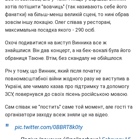
хотів потішити "вовчиць" (так називають себе його
фанатки) на більш-менш великій сцені, то нині обрав
зовсім іншу локацію. Олег співав у ресторані,
максимальна посадка якого - 290 осіб.
Охочі подивитися на виступ Винника все ж
знайшлися. Він дав концерт, а на бек-вокалі була його
обраниця Таюне. Втім, без скандалу не обійшлося.
Річ у тому, що Винник, який після початку
повномасштабної війни жодного разу не виступив в
Україні, але чимало казав про підтримку та допомогу
ЗСУ, повернувся до своїх пісень російською мовою.
Сам співак не "постить" саме той момент, але гості та
організатори заходу всеж зняли це на відео.
pic.twitter.com/0BBRT8k0ty