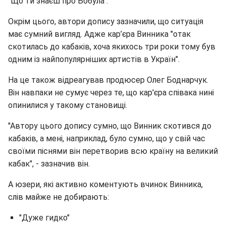
"Що ти знаєш про Бобула".
Окрім цього, автори допису зазначили, що ситуація
має сумний вигляд. Адже кар’єра Винника "отак
скотилась до кабаків, хоча якихось три роки тому був
одним із найпопулярніших артистів в Україн".
На це також відреагував продюсер Олег Боднарчук.
Він навпаки не сумує через те, що кар'єра співака нині
опинилися у такому становищі.
"Автору цього допису сумно, що Винник скотився до
кабаків, а мені, наприклад, було сумно, що у свій час
своїми піснями він перетворив всю країну на великий
кабак", - зазначив він.
А юзери, які активно коментують вчинок Винника,
слів майже не добирають:
"Дуже гидко"