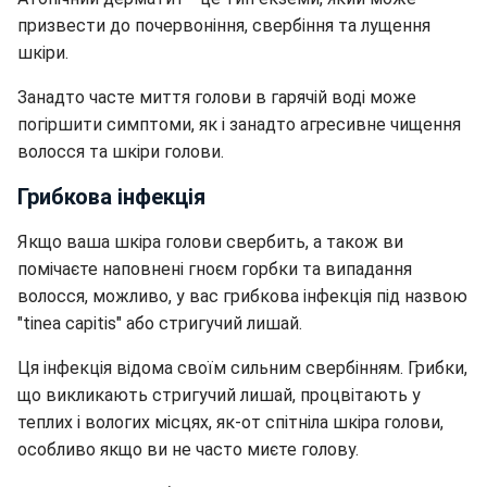
призвести до почервоніння, свербіння та лущення
шкіри.
Занадто часте миття голови в гарячій воді може
погіршити симптоми, як і занадто агресивне чищення
волосся та шкіри голови.
Грибкова інфекція
Якщо ваша шкіра голови свербить, а також ви
помічаєте наповнені гноєм горбки та випадання
волосся, можливо, у вас грибкова інфекція під назвою
"tinea capitis" або стригучий лишай.
Ця інфекція відома своїм сильним свербінням. Грибки,
що викликають стригучий лишай, процвітають у
теплих і вологих місцях, як-от спітніла шкіра голови,
особливо якщо ви не часто миєте голову.