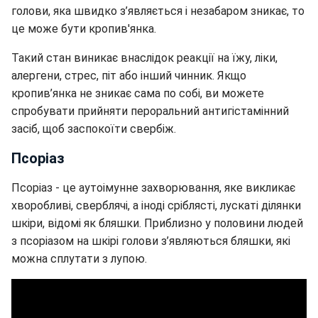
голови, яка швидко з’являється і незабаром зникає, то
це може бути кропив'янка.
Такий стан виникає внаслідок реакції на їжу, ліки,
алергени, стрес, піт або інший чинник. Якщо
кропив’янка не зникає сама по собі, ви можете
спробувати прийняти пероральний антигістамінний
засіб, щоб заспокоїти свербіж.
Псоріаз
Псоріаз - це аутоімунне захворювання, яке викликає
хворобливі, сверблячі, а іноді сріблясті, лускаті ділянки
шкіри, відомі як бляшки. Приблизно у половини людей
з псоріазом на шкірі голови з’являються бляшки, які
можна сплутати з лупою.