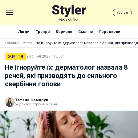
rbc.ua
Люди
Тренди
Корисне
Смачно
Гороскопи
Головна
›
Життя
›
Не ігноруйте їх: дерматолог назвала 8 речей, які призвод
ЖИТТЯ
24 січня 2025 · 18:53
Не ігноруйте їх: дерматолог назвала 8
речей, які призводять до сильного
свербіння голови
Тетяна Самарук
редактор стрічки новин