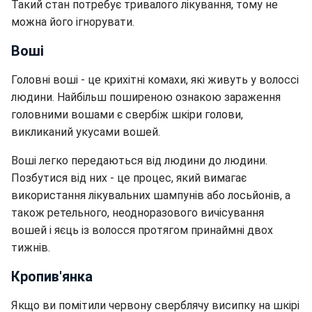
Такий стан потребує тривалого лікування, тому не
можна його ігнорувати.
Воші
Головні воші - це крихітні комахи, які живуть у волоссі
людини. Найбільш поширеною ознакою зараження
головними вошами є свербіж шкіри голови,
викликаний укусами вошей.
Воші легко передаються від людини до людини.
Позбутися від них - це процес, який вимагає
використання лікувальних шампунів або лосьйонів, а
також ретельного, неодноразового вичісування
вошей і яєць із волосся протягом принаймні двох
тижнів.
Кропив'янка
Якщо ви помітили червону сверблячу висипку на шкірі