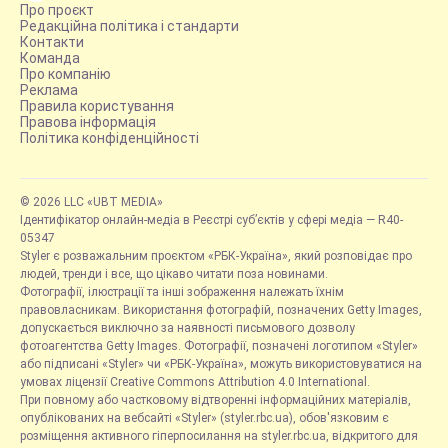
Про проєкт
Редакційна політика і стандарти
Контакти
Команда
Про компанію
Реклама
Правила користування
Правова інформація
Політика конфіденційності
© 2026 LLC «UBT MEDIA»
Ідентифікатор онлайн-медіа в Реєстрі суб’єктів у сфері медіа — R40-
05347
Styler є розважальним проєктом «РБК-Україна», який розповідає про
людей, тренди і все, що цікаво читати поза новинами.
Фотографії, ілюстрації та інші зображення належать їхнім
правовласникам. Використання фотографій, позначених Getty Images,
допускається виключно за наявності письмового дозволу
фотоагентства Getty Images. Фотографії, позначені логотипом «Styler»
або підписані «Styler» чи «РБК-Україна», можуть використовуватися на
умовах ліцензії Creative Commons Attribution 4.0 International.
При повному або частковому відтворенні інформаційних матеріалів,
опублікованих на вебсайті «Styler» (styler.rbc.ua), обов'язковим є
розміщення активного гіперпосилання на styler.rbc.ua, відкритого для