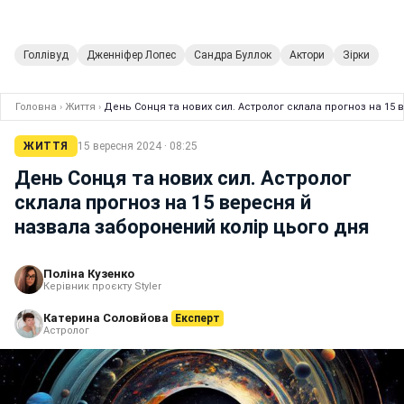
Голлівуд
Дженніфер Лопес
Сандра Буллок
Актори
Зірки
Головна
›
Життя
›
День Сонця та нових сил. Астролог склала прогноз на 15
ЖИТТЯ
15 вересня 2024 · 08:25
День Сонця та нових сил. Астролог
склала прогноз на 15 вересня й
назвала заборонений колір цього дня
Поліна Кузенко
Керівник проєкту Styler
Катерина Соловйова
Експерт
Астролог