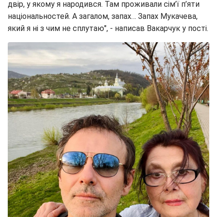
двір, у якому я народився. Там проживали сім’ї п’яти
національностей. А загалом, запах… Запах Мукачева,
який я ні з чим не сплутаю", - написав Вакарчук у пості.