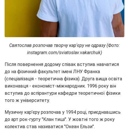
Святослав розпочав творчу кар'єру не одразу (Фото:
instagram.com/sviatoslav.vakarchuk)
Після повернення додому співак вступив навчатися
до на фізичний факультет імені ЛНУ Франка
(спеціалізація - теоретична фізика). Друга вища освіта
виконавця - економіст-міжнародник. 1996 року він
вступив до аспірантури кафедри теоретичної фізики
того ж університету.
Музичну кар’єру розпочав у 1994 році, приєднавшись
до арт рок-гурту "Клан тиші". У жовтні того ж року
колектив став називатися "Океан Ельзи".