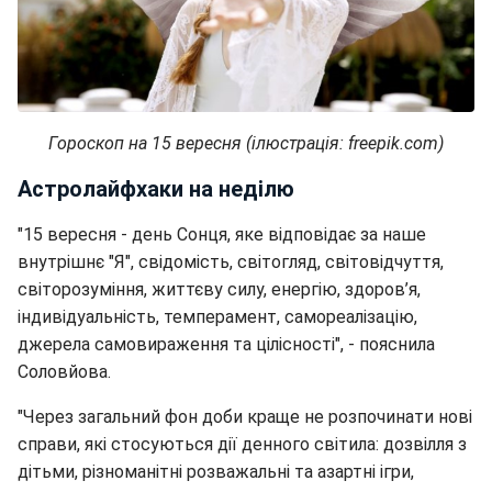
Гороскоп на 15 вересня (ілюстрація: freepik.com)
Астролайфхаки на неділю
"15 вересня - день Сонця, яке відповідає за наше
внутрішнє "Я", свідомість, світогляд, світовідчуття,
світорозуміння, життєву силу, енергію, здоров’я,
індивідуальність, темперамент, самореалізацію,
джерела самовираження та цілісності", - пояснила
Соловйова.
"Через загальний фон доби краще не розпочинати нові
справи, які стосуються дії денного світила: дозвілля з
дітьми, різноманітні розважальні та азартні ігри,