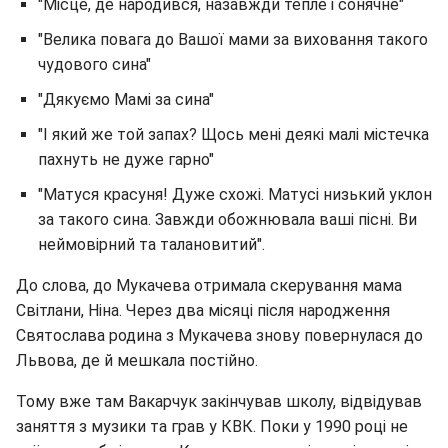
"Місце, де народився, назавжди тепле і сонячне"
"Велика повага до Вашої мами за виховання такого
чудового сина"
"Дякуємо Мамі за сина"
"І який же той запах? Щось мені деякі малі містечка
пахнуть не дуже гарно"
"Матуся красуня! Дуже схожі. Матусі низький уклон
за такого сина. Завжди обожнювала ваші пісні. Ви
неймовірний та талановитий".
До слова, до Мукачева отримала скерування мама
Світлани, Ніна. Через два місяці після народження
Святослава родина з Мукачева знову повернулася до
Львова, де й мешкала постійно.
Тому вже там Вакарчук закінчував школу, відвідував
заняття з музики та грав у КВК. Поки у 1990 році не