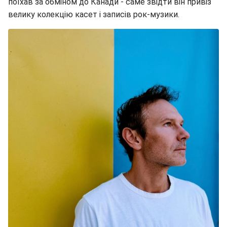
поїхав за обміном до Канади - саме звідти він привіз
велику колекцію касет і записів рок-музики.