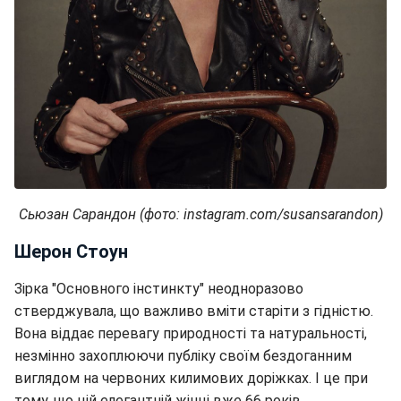
Сьюзан Сарандон (фото: instagram.com/susansarandon)
Шерон Стоун
Зірка "Основного інстинкту" неодноразово
стверджувала, що важливо вміти старіти з гідністю.
Вона віддає перевагу природності та натуральності,
незмінно захоплюючи публіку своїм бездоганним
виглядом на червоних килимових доріжках. І це при
тому, що цій елегантній жінці вже 66 років.