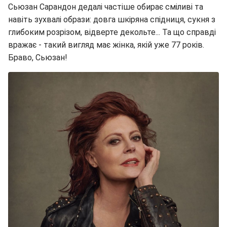
Сьюзан Сарандон дедалі частіше обирає сміливі та
навіть зухвалі образи: довга шкіряна спідниця, сукня з
глибоким розрізом, відверте декольте... Та що справді
вражає - такий вигляд має жінка, якій уже 77 років.
Браво, Сьюзан!