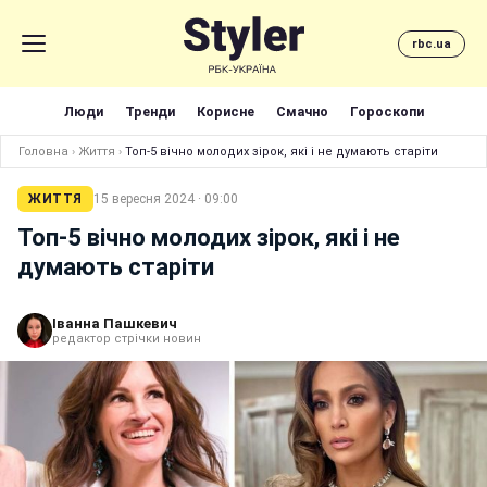
rbc.ua
Люди
Тренди
Корисне
Смачно
Гороскопи
Головна
›
Життя
›
Топ-5 вічно молодих зірок, які і не думають старіти
ЖИТТЯ
15 вересня 2024 · 09:00
Топ-5 вічно молодих зірок, які і не
думають старіти
Іванна Пашкевич
редактор стрічки новин