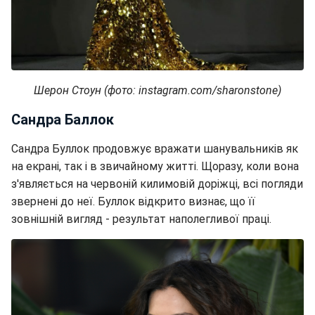
Шерон Стоун (фото: instagram.com/sharonstone​​​​​​​)
Сандра Баллок
Сандра Буллок продовжує вражати шанувальників як
на екрані, так і в звичайному житті. Щоразу, коли вона
з'являється на червоній килимовій доріжці, всі погляди
звернені до неї. Буллок відкрито визнає, що її
зовнішній вигляд - результат наполегливої праці.