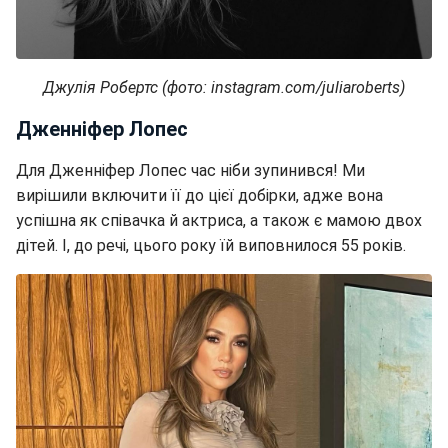
Джулія Робертс (фото: instagram.com/juliaroberts)
Дженніфер Лопес
Для Дженніфер Лопес час ніби зупинився! Ми
вирішили включити її до цієї добірки, адже вона
успішна як співачка й актриса, а також є мамою двох
дітей. І, до речі, цього року їй виповнилося 55 років.