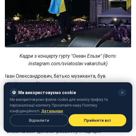
Кадри з концерту гурту "Океан Ельзи" (Фото:
instagram.com/sviatoslav.vakarchuk)
Іван Олександрович, батько музиканта, був
українським фізиком, політиком і громадським
діячем. Пішов з життя у 2020-му у віці 73 років.
🍪
Ми використовуємо cookie
✕
Ми використовуємо файли cookie для аналізу трафіку та
Нещодавно Вакарчук
вразив імпровізованим
персоналізації контенту. Прочитайте нашу Політику
концертом у центрі Києва
.
конфіденційності.
Детальніше
Відхилити
Прийняти всі
А відома співачка тим часом пригадала,
як фронтмен
"Океан Ельзи" допоміг розвитку її кар'єри
.