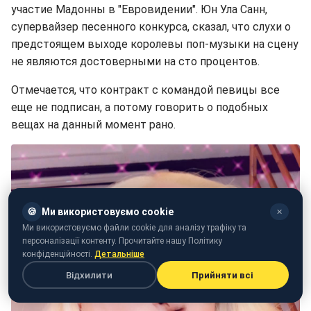
участие Мадонны в "Евровидении". Юн Ула Санн,
супервайзер песенного конкурса, сказал, что слухи о
предстоящем выходе королевы поп-музыки на сцену
не являются достоверными на сто процентов.
Отмечается, что контракт с командой певицы все
еще не подписан, а потому говорить о подобных
вещах на данный момент рано.
🍪
Ми використовуємо cookie
✕
Ми використовуємо файли cookie для аналізу трафіку та
персоналізації контенту. Прочитайте нашу Політику
конфіденційності.
Детальніше
Відхилити
Прийняти всі