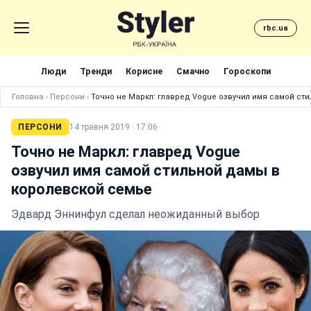
rbc.ua
Люди
Тренди
Корисне
Смачно
Гороскопи
Головна
›
Персони
›
Точно не Маркл: главред Vogue озвучил имя самой ст
ПЕРСОНИ
14 травня 2019 · 17:06
Точно не Маркл: главред Vogue
озвучил имя самой стильной дамы в
королевской семье
Эдвард Эннинфул сделал неожиданный выбор