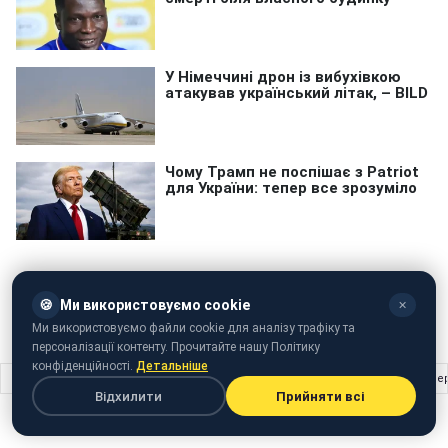
🍪
Ми використовуємо cookie
✕
Київ
Кінотеатри
Ми використовуємо файли cookie для аналізу трафіку та
персоналізації контенту. Прочитайте нашу Політику
конфіденційності.
Детальніше
Головна
›
Життя
›
Открываем консервную банку без открывашки: самые в
Відхилити
Прийняти всі
ЖИТТЯ
21 квітня 2022 · 14:48