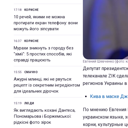
17:18
КОРИСНЕ
10 речей, якими не можна
протирати екран телефону: вони
можуть його зіпсувати
16:37
КОРИСНЕ
Мурахи зникнуть з городу без
"хімії": 5 простих способів, які
справді працюють
Евгений Шевченко (фото: к
Депутат президентск
15:55
СМАЧНО
телеканале ZIK сдел
Ажурні млинці, які не рвуться:
регионов Украины в
рецепт із секретним інгредієнтом
для ідеальних дірочок
Кива в маске Дж
15:19
ЛЮДИ
По мнению Евгения 
Як виглядають кохані Дантеса,
Пономарьова і Боржемської:
украинском языке, х
рідкісні фото зірок
корни, культурные ц