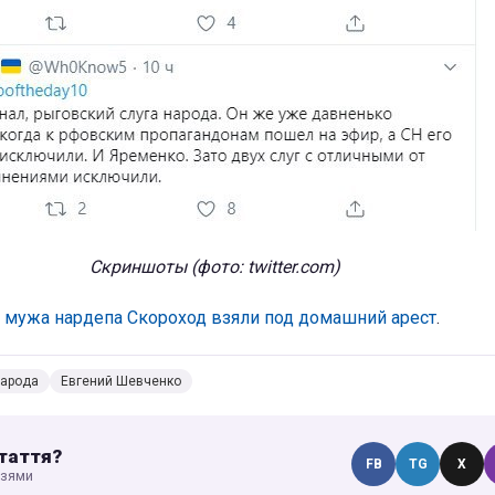
Скриншоты (фото:
twitter.com)
е
мужа нардепа Скороход взяли под домашний арест
.
народа
Евгений Шевченко
таття?
FB
TG
X
узями