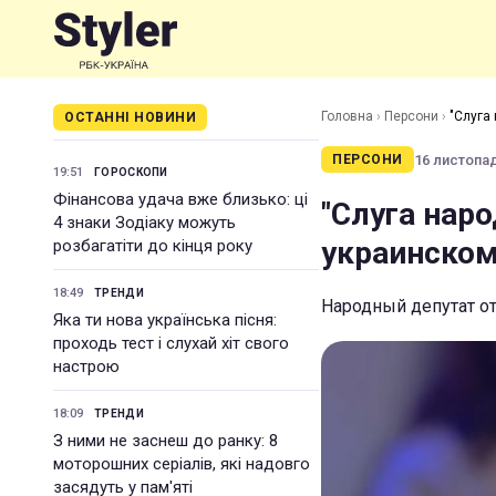
Головна
›
Персони
›
"Слуга
ОСТАННІ НОВИНИ
16 листопад
ПЕРСОНИ
19:51
ГОРОСКОПИ
Фінансова удача вже близько: ці
"Слуга нар
4 знаки Зодіаку можуть
украинском
розбагатіти до кінця року
18:49
ТРЕНДИ
Народный депутат от
Яка ти нова українська пісня:
проходь тест і слухай хіт свого
настрою
18:09
ТРЕНДИ
З ними не заснеш до ранку: 8
моторошних серіалів, які надовго
засядуть у пам'яті