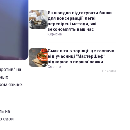
Як швидко підготувати банки
для консервації: легкі
перевірені методи, які
зекономлять ваш час
Корисне
Смак літа в тарілці: це гаспачо
від учасниці "МастерШеф"
підкорює з першої ложки
Смачно
против" на
чных
ком языке.
ь на
о свои