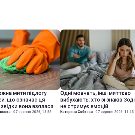
ожна мити підлогу
Одні мовчать, інші миттєво
ей: що означає ця
вибухають: хто зі знаків Зод
 звідки вона взялася
не стримує емоцій
івська
·
07 серпня 2026, 13:55
Катерина Собкова
·
07 серпня 2026, 11:43