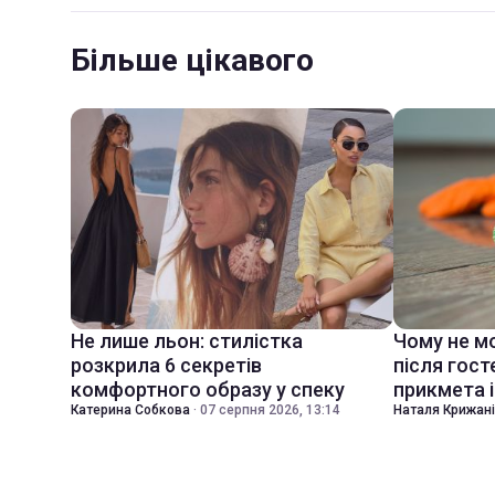
Більше цікавого
Не лише льон: стилістка
Чому не м
розкрила 6 секретів
після гост
комфортного образу у спеку
прикмета і
Катерина Собкова
·
07 серпня 2026, 13:14
Наталя Крижан