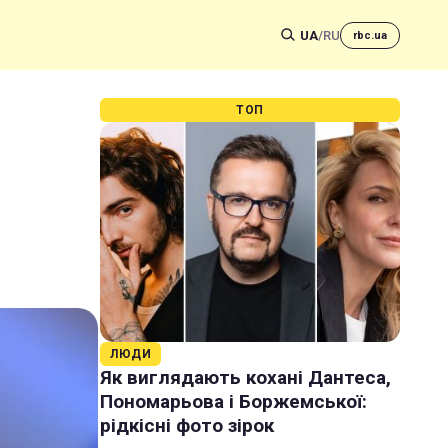
UA
/
RU
rbc.ua
ТОП
ЛЮДИ
Як виглядають кохані Дантеса,
Пономарьова і Боржемської:
рідкісні фото зірок