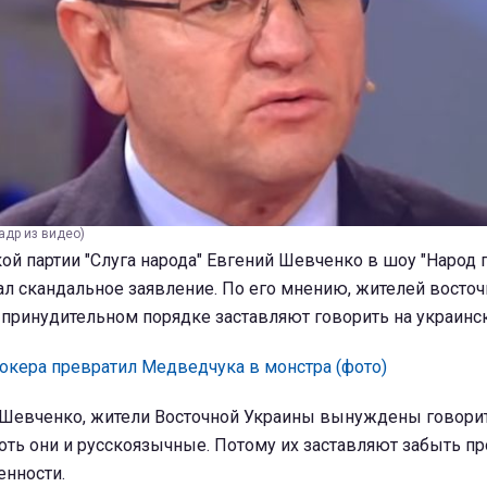
адр из видео)
ой партии "Слуга народа" Евгений Шевченко в шоу "Народ 
ал скандальное заявление. По его мнению, жителей восто
 принудительном порядке заставляют говорить на украинс
окера превратил Медведчука в монстра (фото)
Шевченко, жители Восточной Украины вынуждены говорит
оть они и русскоязычные. Потому их заставляют забыть пр
енности.