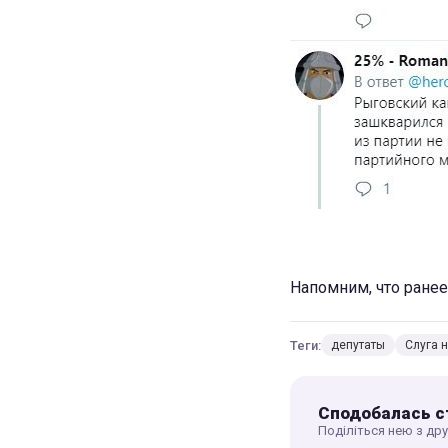
Напомним, что ране
Теги:
депутаты
Слуга 
Сподобалась с
Поділіться нею з др