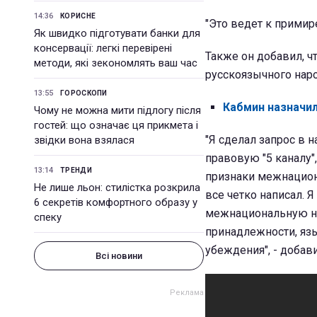
14:36
КОРИСНЕ
"Это ведет к примир
Як швидко підготувати банки для
консервації: легкі перевірені
Также он добавил, ч
методи, які зекономлять ваш час
русскоязычного наро
13:55
ГОРОСКОПИ
Кабмин назначил
Чому не можна мити підлогу після
гостей: що означає ця прикмета і
"Я сделал запрос в 
звідки вона взялася
правовую "5 каналу",
13:14
ТРЕНДИ
признаки межнацион
Не лише льон: стилістка розкрила
все четко написал. 
6 секретів комфортного образу у
межнациональную не
спеку
принадлежности, яз
убеждения", - добави
Всі новини