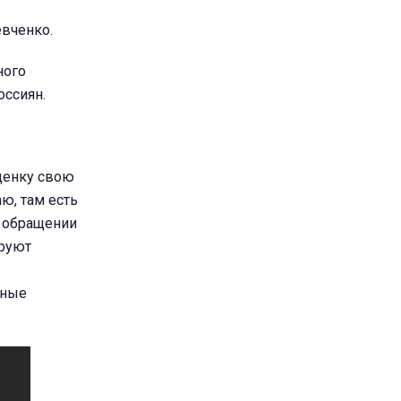
евченко.
ного
оссиян.
оценку свою
аю, там есть
м обращении
ируют
тные