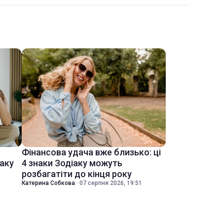
Фінансова удача вже близько: ці
іаку
4 знаки Зодіаку можуть
розбагатіти до кінця року
Катерина Собкова
·
07 серпня 2026, 19:51