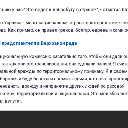
ению у нас? Это ведет к добробуту в стране?", - отметил Ш
то Украина - многонациональная страна, в которой живет м
да. Как пример, он привел греков, болгар, евреев и сами р
 представителя в Верховной раде
национальную комиссию касательно того, чтобы они дали 
 так как они это транслировали, они сделали записи. Я счит
альной вражды по территориальному признаку. Я в свое
Я боролся и буду бороться с теми людьми, которые провоц
нависть, вражду и непринятие других людей по расовой
ыковой, территориальной и национальной. Это мои абсолю
л депутат.