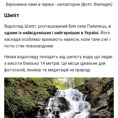
Верховина саме в червні - неповторна (фото: Вікіпедія)
Шипіт
Водоспад Шипіт, розташований біля села Пилипець,
є
одним із найвідоміших і найгарніших в Україні.
Його
каскади особливо вражають навесні, коли тане сніг і
потік стає повноводним.
Назва водоспаду походить від шепоту води, що падає
з висоти близько 14 метрів. Це місце ідеальне для
фотосесій, пікніків та медитацій на природі.