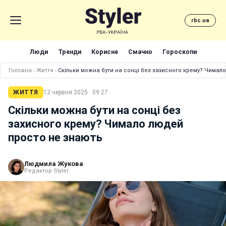
rbc.ua
Люди
Тренди
Корисне
Смачно
Гороскопи
Головна
›
Життя
›
Скільки можна бути на сонці без захисного крему? Чимал
ЖИТТЯ
12 червня 2025 · 09:27
Скільки можна бути на сонці без
захисного крему? Чимало людей
просто не знають
Людмила Жукова
Редактор Styler