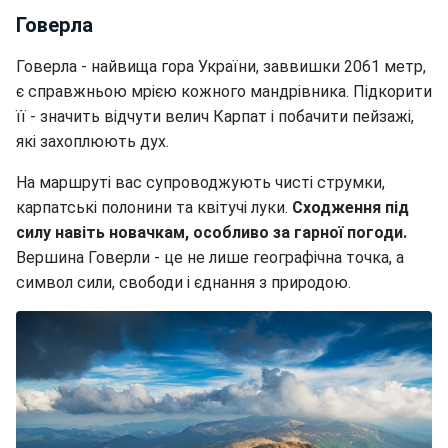
Говерла
Говерла - найвища гора України, заввишки 2061 метр,
є справжньою мрією кожного мандрівника. Підкорити
її - значить відчути велич Карпат і побачити пейзажі,
які захоплюють дух.
На маршруті вас супроводжують чисті струмки,
карпатські полонини та квітучі луки.
Сходження під
силу навіть новачкам, особливо за гарної погоди.
Вершина Говерли - це не лише географічна точка, а
символ сили, свободи і єднання з природою.