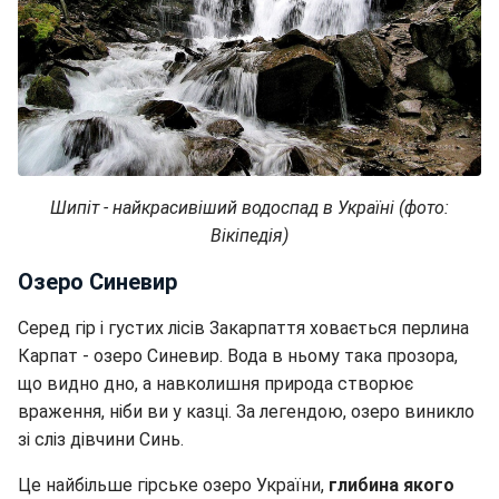
Шипіт - найкрасивіший водоспад в Україні (фото:
Вікіпедія)
Озеро Синевир
Серед гір і густих лісів Закарпаття ховається перлина
Карпат - озеро Синевир. Вода в ньому така прозора,
що видно дно, а навколишня природа створює
враження, ніби ви у казці. За легендою, озеро виникло
зі сліз дівчини Синь.
Це найбільше гірське озеро України,
глибина якого