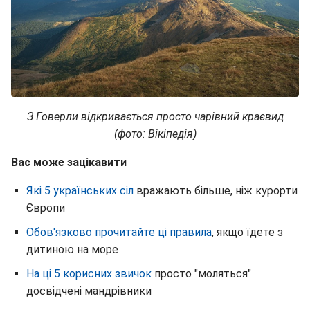
З Говерли відкривається просто чарівний краєвид
(фото: Вікіпедія)
Вас може зацікавити
Які 5 українських сіл
вражають більше, ніж курорти
Європи
Обов'язково прочитайте ці правила
, якщо їдете з
дитиною на море
На ці 5 корисних звичок
просто "моляться"
досвідчені мандрівники