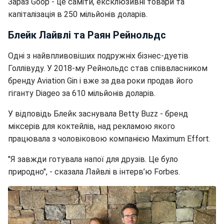
Зараз Goop - це саміти, ексклюзивні товари та
капіталізація в 250 мільйонів доларів.
Блейк Лайвлі та Раян Рейнольдс
Одні з найвпливовіших подружніх бізнес-дуетів
Голлівуду. У 2018-му Рейнольдс став співвласником
бренду Aviation Gin і вже за два роки продав його
гіганту Diageo за 610 мільйонів доларів.
У відповідь Блейк заснувала Betty Buzz - бренд
міксерів для коктейлів, над рекламою якого
працювала з чоловіковою компанією Maximum Effort.
"Я завжди готувала напої для друзів. Це було
природно", - сказала Лайвлі в інтерв’ю Forbes.