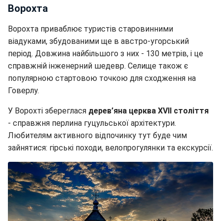
Ворохта
Ворохта приваблює туристів старовинними
віадуками, збудованими ще в австро-угорський
період. Довжина найбільшого з них - 130 метрів, і це
справжній інженерний шедевр. Селище також є
популярною стартовою точкою для сходження на
Говерлу.
У Ворохті збереглася
дерев’яна церква XVII століття
- справжня перлина гуцульської архітектури.
Любителям активного відпочинку тут буде чим
зайнятися: гірські походи, велопрогулянки та екскурсії.