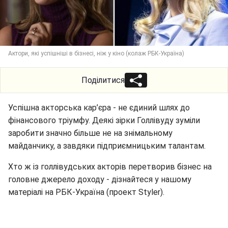
Актори, які успішніші в бізнесі, ніж у кіно (колаж РБК-Україна)
Поділитися
Успішна акторська кар’єра - не єдиний шлях до
фінансового тріумфу. Деякі зірки Голлівуду зуміли
заробити значно більше не на знімальному
майданчику, а завдяки підприємницьким талантам.
Хто ж із голлівудських акторів перетворив бізнес на
головне джерело доходу - дізнайтеся у нашому
матеріалі на РБК-Україна (проект Styler).