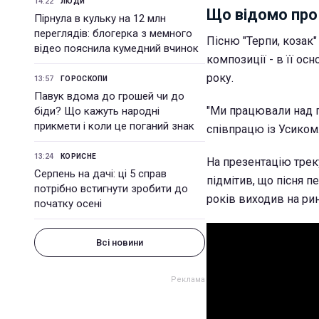
14:22
ЛЮДИ
Що відомо про
Пірнула в кульку на 12 млн
переглядів: блогерка з мемного
Пісню "Терпи, козак"
відео пояснила кумедний вчинок
композиції - в її о
року.
13:57
ГОРОСКОПИ
Павук вдома до грошей чи до
"Ми працювали над п
біди? Що кажуть народні
прикмети і коли це поганий знак
співпрацю із Усиком
13:24
КОРИСНЕ
На презентацію треку
Серпень на дачі: ці 5 справ
підмітив, що пісня п
потрібно встигнути зробити до
років виходив на рин
початку осені
Всі новини