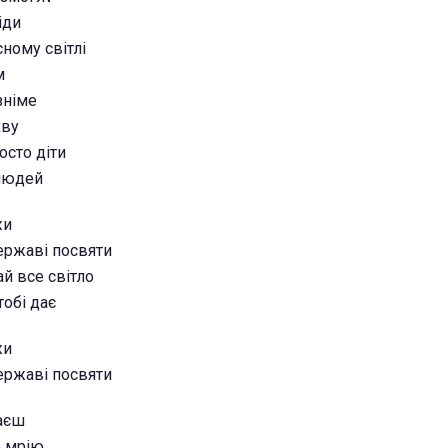
іди
ному світлі
м
зніме
хву
осто діти
 людей
жи
державі посвяти
ай все світло
тобі дає
жи
державі посвяти
чаєш
 мрію