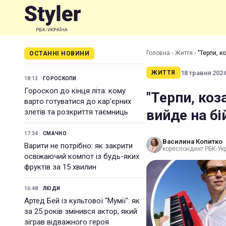
Головна
›
Життя
›
"Терпи, к
ОСТАННІ НОВИНИ
18 травня 2024 
ЖИТТЯ
18:13
ГОРОСКОПИ
Гороскоп до кінця літа: кому
"Терпи, коз
варто готуватися до кар'єрних
вийде на бі
злетів та розкриття таємниць
17:34
СМАЧНО
Василина Копитко
Варити не потрібно: як закрити
кореспондент РБК-Ук
освіжаючий компот із будь-яких
фруктів за 15 хвилин
16:48
ЛЮДИ
Артед Бей із культової "Мумії": як
за 25 років змінився актор, який
зіграв відважного героя