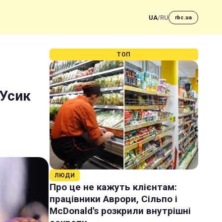
UA
/
RU
rbc.ua
ТОП
 Усик
ЛЮДИ
Про це не кажуть клієнтам:
працівники Аврори, Сільпо і
McDonald's розкрили внутрішні