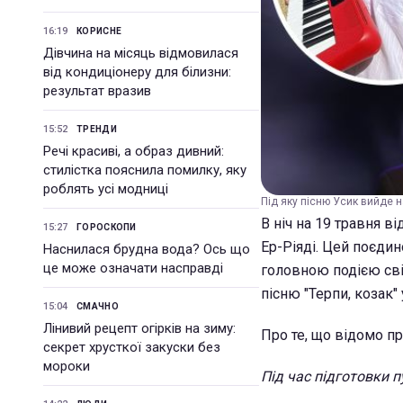
16:19
КОРИСНЕ
Дівчина на місяць відмовилася
від кондиціонеру для білизни:
результат вразив
15:52
ТРЕНДИ
Речі красиві, а образ дивний:
стилістка пояснила помилку, яку
роблять усі модниці
Під яку пісню Усик вийде н
В ніч на 19 травня в
15:27
ГОРОСКОПИ
Ер-Ріяді. Цей поєдин
Наснилася брудна вода? Ось що
це може означати насправді
головною подією світ
пісню "Терпи, козак"
15:04
СМАЧНО
Лінивий рецепт огірків на зиму:
Про те, що відомо пр
секрет хрусткої закуски без
мороки
Під час підготовки п