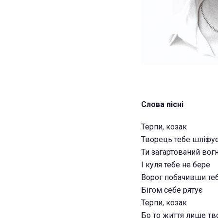
Слова пісні
Терпи, козак
Творець тебе шліфу
Ти загартований вог
І куля тебе не бере
Ворог побачивши те
Бігом себе рятує
Терпи, козак
Бо то життя лише тв