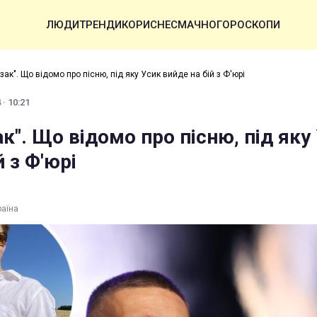
ЛЮДИ
ТРЕНДИ
КОРИСНЕ
СМАЧНО
ГОРОСКОПИ
озак". Що відомо про пісню, під яку Усик вийде на бій з Ф'юрі
· 10:21
ак". Що відомо про пісню, під яку
й з Ф'юрі
раїна