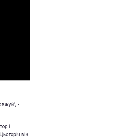
овжуй", -
тор і
Цьогоріч він