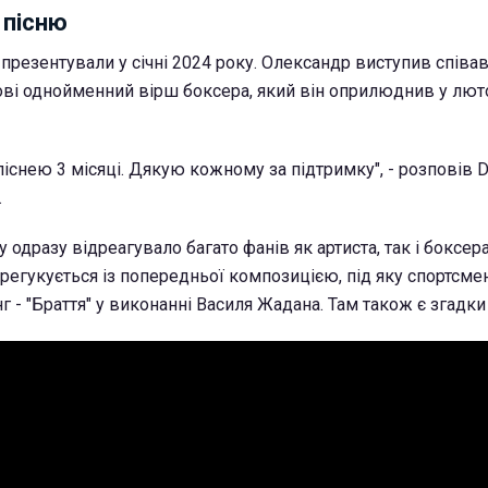
 пісню
 презентували у січні 2024 року. Олександр виступив співа
снові однойменний вірш боксера, який він оприлюднив у лю
існею 3 місяці. Дякую кожному за підтримку", - розповів 
.
 одразу відреагувало багато фанів як артиста, так і боксер
ерегукується із попередньої композицією, під яку спортсме
г - "Браття" у виконанні Василя Жадана. Там також є згадки