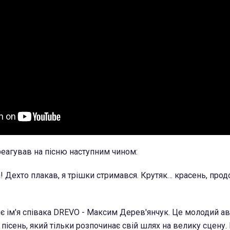
еагував на пісню наступним чином:
а! Дехто плакав, я трішки стримався. Крутяк… красень, прод
 ім'я співака DREVO - Максим Дерев'янчук. Це молодий ав
ісень, який тільки розпочинає свій шлях на велику сцену. 