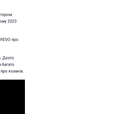
втором
тому 2023
DREVO про
а. Дехто
н багато
 про козаків.