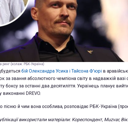
а ринг (колаж: РБК-Україна)
ідбудеться
бій Олександра Усика і Тайсона Ф'юрі
в аравійськ
ок за звання абсолютного чемпіона світу в надважкій вазі 
у боксу за останні два десятиліття. Українець планує вийти
 у виконанні DREVO.
о пісню й чим вона особлива, розповідає РБК-Україна (проек
ублікації використали матеріали: Кореспондент, Muzvar, Вікі