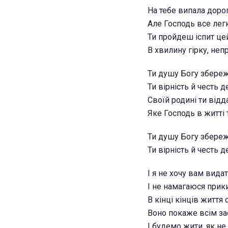
На тебе випала доро
Але Господь все лег
Ти пройдеш іспит це
В хвилину гірку, неп
Ти душу Богу збере
Ти вірність й честь 
Своїй родині ти відд
Яке Господь в житті 
Ти душу Богу збере
Ти вірність й честь 
І я не хочу вам вида
І не намагаюся прик
В кінці кінців життя 
Воно покаже всім з
І будемо жити, як не