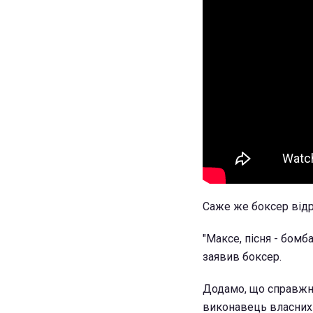
Саже же боксер відр
"Максе, пісня - бомб
заявив боксер.
Додамо, що справжнє
виконавець власних п