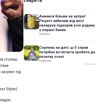
секрети
Ананаси більше не купую!
Рецепт кабачків від моєї
свекрухи підкорив усю родину
з першої банки
Смачно
Серпень на дачі: ці 5 справ
потрібно встигнути зробити до
початку осені
ій столиці
Корисне
стане
 на ринг під
т Styler).
педія.