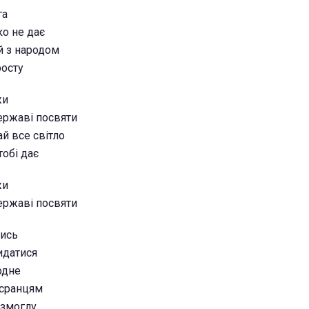
га
ко не дає
й з народом
росту
жи
державі посвяти
ай все світло
тобі дає
жи
державі посвяти
тись
идатися
одне
асранцям
 змоглv