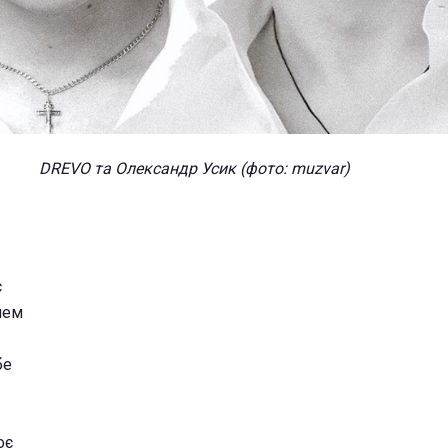
DREVO та Олександр Усик (фото: muzvar)
є
нем
бе
оє