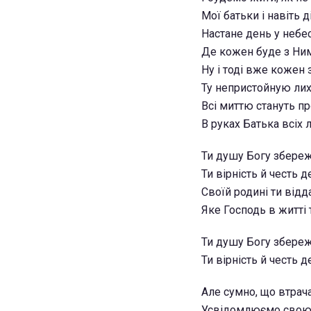
Мої батьки і навіть д
Настане день у небес
Де кожен буде з Ни
Ну і тоді вже кожен 
Ту непристойную ли
Всі миттю стануть пр
В руках Батька всіх
Ти душу Богу збере
Ти вірність й честь 
Своїй родині ти відд
Яке Господь в житті 
Ти душу Богу збере
Ти вірність й честь 
Але сумно, що втра
Усвідомлюємо свою