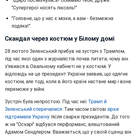
"Щиро посміхнулась! Обіймаю тебе, друже"
"Супергерої носять піксель!"
"Головне, що у нас є мізки, а вам - безмежна
подяка!".
Скандал через костюм у Білому домі
28 лютого Зеленський прибув на зустріч з Трампом,
під час якої один з журналістів почав питати, чому він
з'явився в Овальному кабінеті не у костюмі. У
відповідь на це президент України заявив, що одягне
костюм, але тоді, коли в його країні настане мир і вона
переможе у війні.
Зустріч була непростою. Під час неї
Трамп й
Зеленський сперечалися
. Тим часом світові
зірки
підтримали Україну
після сварки президентів. До того
ж на "Оскарі" відбувся перформанс, влаштований
Адамом Сендлером. Вважається, що у своїй сценці він