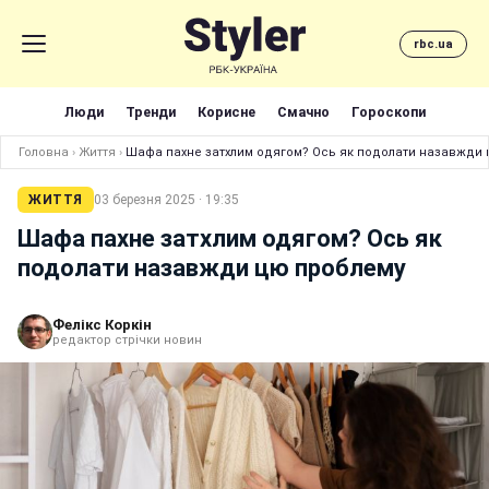
rbc.ua
Люди
Тренди
Корисне
Смачно
Гороскопи
Головна
›
Життя
›
Шафа пахне затхлим одягом? Ось як подолати назавжди
ЖИТТЯ
03 березня 2025 · 19:35
Шафа пахне затхлим одягом? Ось як
подолати назавжди цю проблему
Фелікс Коркін
редактор стрічки новин