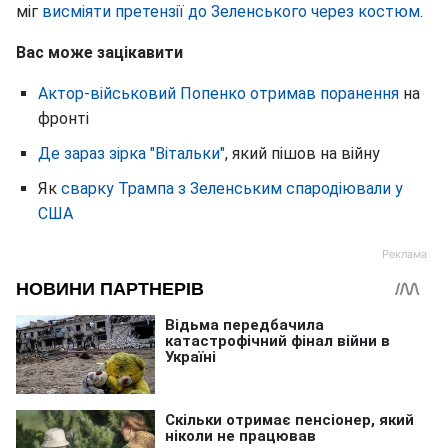
міг
висміяти претензії до Зеленського через костюм
.
Вас може зацікавити
Актор-військовий Попенко отримав поранення
на
фронті
Де зараз зірка "Вітальки"
, який пішов на війну
Як
сварку Трампа з Зеленським спародіювали у
США