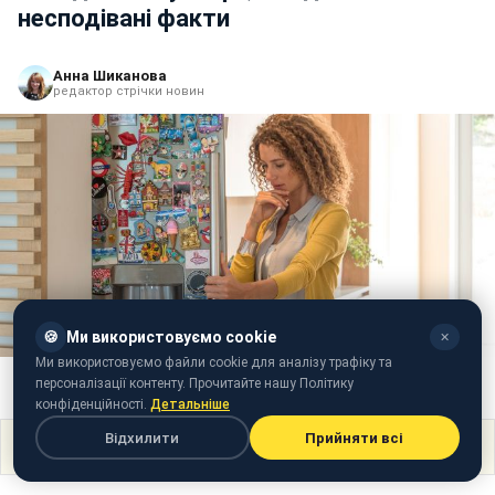
несподівані факти
Анна Шиканова
редактор стрічки новин
🍪
Ми використовуємо cookie
✕
Ми використовуємо файли cookie для аналізу трафіку та
Чи можна вішати магніти на холодильник та про яку шкоду варто
персоналізації контенту. Прочитайте нашу Політику
пам'ятати (фото: Getty Images)
конфіденційності.
Детальніше
Відхилити
Прийняти всі
Поділитися