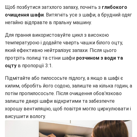
Щоб позбутися затхлого запаху, почніть з
глибокого
очищення шафи
. Витягніть усе з шафи, а брудний одяг
негайно відправте в пральну машину.
Для прання використовуйте цикл з високою
температурою і додайте чверть чашки білого оцту,
який ефективно нейтралізує запахи. Після цього
протріть полиці та стіни шафи
розчином з води та
оцту
в пропорції 3:1.
Підмітайте або пилососьте підлогу, а якщо в шафі є
килим, обробіть його содою, залиште на кілька годин, а
потім пропилососьте. Після очищення обов'язково
залиште двері шафи відкритими та забезпечте
хорошу вентиляцію, щоб повітря могло циркулювати і
висушити вологу.