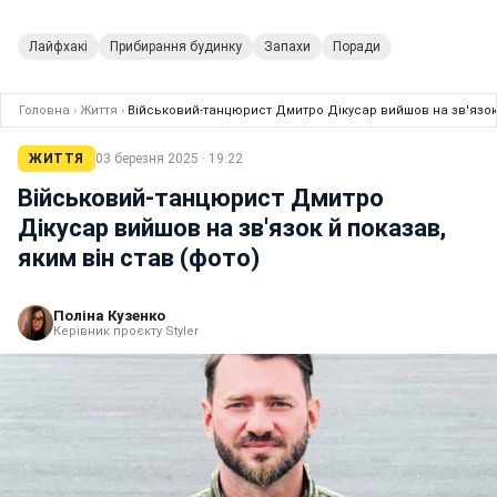
Лайфхакі
Прибирання будинку
Запахи
Поради
Головна
›
Життя
›
Військовий-танцюрист Дмитро Дікусар вийшов на зв'язок 
ЖИТТЯ
03 березня 2025 · 19:22
Військовий-танцюрист Дмитро
Дікусар вийшов на зв'язок й показав,
яким він став (фото)
Поліна Кузенко
Керівник проєкту Styler