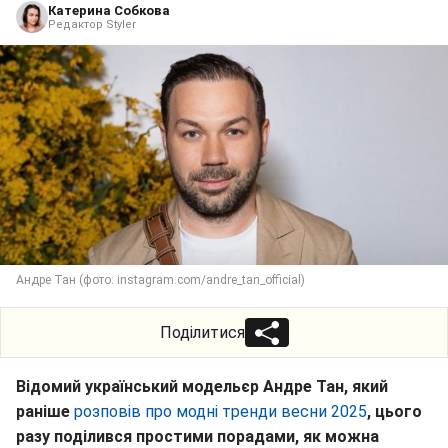
Катерина Собкова
Редактор Styler
Андре Тан (фото: instagram.com/andre_tan_official)
Поділитися
Відомий український модельєр Андре Тан, який
раніше
розповів про модні тренди весни 2025
, цього
разу поділився простими порадами, як можна