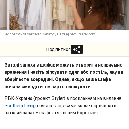
Як позбутися затхлого запаху у шафі (фото: Freepik.com)
Поділитися
Затхлі запахи в шафах можуть створити неприємне
враження і навіть зіпсувати одяг або постіль, яку ви
зберігаєте всередині. Однак, якщо ваша шафа
почала смердіти, не варто панікувати.
РБК-Україна (проект Styler) з посиланням на видання
Southern Living
пояснює, що саме може спричиняти
затхлий запах у шафі та як із ним боротися.