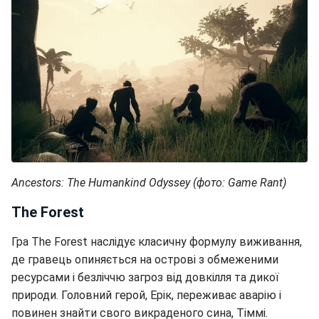
Ancestors: The Humankind Odyssey (фото: Game Rant)
The Forest
Гра The Forest наслідує класичну формулу виживання,
де гравець опиняється на острові з обмеженими
ресурсами і безліччю загроз від довкілля та дикої
природи. Головний герой, Ерік, переживає аварію і
повинен знайти свого викраденого сина, Тіммі.