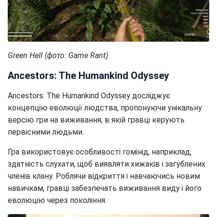
Green Hell (фото: Game Rant)
Ancestors: The Humankind Odyssey
Ancestors: The Humankind Odyssey досліджує
концепцію еволюції людства, пропонуючи унікальну
версію гри на виживання, в якій гравці керують
первісними людьми.
Гра використовує особливості гомінід, наприклад,
здатність слухати, щоб виявляти хижаків і загублених
членів клану. Роблячи відкриття і навчаючись новим
навичкам, гравці забезпечать виживання виду і його
еволюцію через покоління.