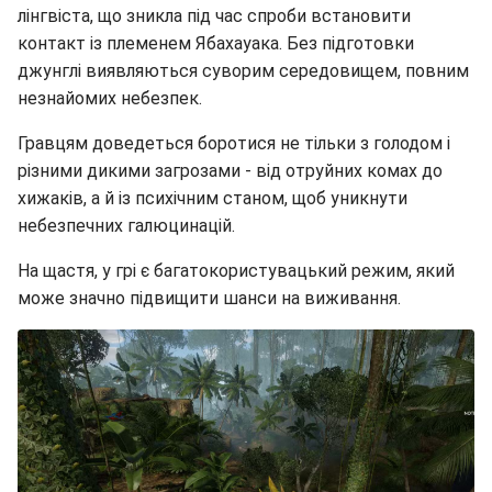
лінгвіста, що зникла під час спроби встановити
контакт із племенем Ябахауака. Без підготовки
джунглі виявляються суворим середовищем, повним
незнайомих небезпек.
Гравцям доведеться боротися не тільки з голодом і
різними дикими загрозами - від отруйних комах до
хижаків, а й із психічним станом, щоб уникнути
небезпечних галюцинацій.
На щастя, у грі є багатокористувацький режим, який
може значно підвищити шанси на виживання.