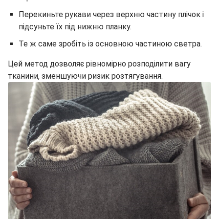
Перекиньте рукави через верхню частину плічок і
підсуньте їх під нижню планку.
Те ж саме зробіть із основною частиною светра.
Цей метод дозволяє рівномірно розподілити вагу
тканини, зменшуючи ризик розтягування.