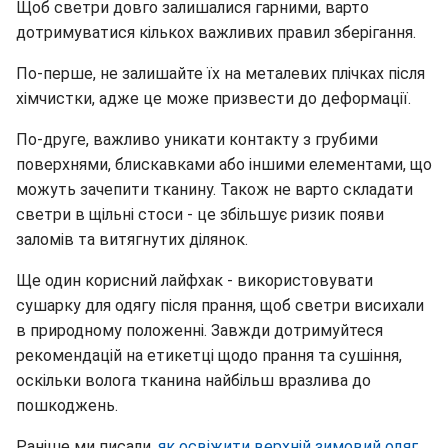
Щоб светри довго залишалися гарними, варто
дотримуватися кількох важливих правил зберігання.
По-перше, не залишайте їх на металевих плічках після
хімчистки, адже це може призвести до деформації.
По-друге, важливо уникати контакту з грубими
поверхнями, блискавками або іншими елементами, що
можуть зачепити тканину. Також не варто складати
светри в щільні стоси - це збільшує ризик появи
заломів та витягнутих ділянок.
Ще один корисний лайфхак - використовувати
сушарку для одягу після прання, щоб светри висихали
в природному положенні. Завжди дотримуйтеся
рекомендацій на етикетці щодо прання та сушіння,
оскільки волога тканина найбільш вразлива до
пошкоджень.
Раніше ми писали,
як освіжити верхній зимовий одяг