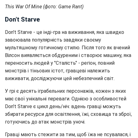
This War Of Mine (фото: Game Rant)
Don't Starve
Don't Starve - це інді-гра на виживання, яка швидко
завоювала популярність завдяки своєму
мультяшному готичному стилю. Після того як вчений
Вілсон виявляється обдуреним і створює машину, яка
переносить людей у "Сталість" - регіон, повний
монстрів і тіньових істот, гравцеві належить
виживати, досліджуючи цей небезпечний світ.
У грі є десять іграбельних персонажів, кожен з яких
має свої унікальні переваги. Однією з особливостей
Don't Starve є цикл день/ніч: вдень гравці можуть
збирати ресурси для освітлення, їжі, сховища та зброї,
готуючись до атак монстрів уночі.
Гравці мають стежити за тим, щоб їжа не псувалася, і