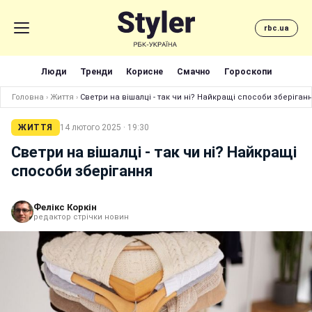
rbc.ua
Люди
Тренди
Корисне
Смачно
Гороскопи
Головна
›
Життя
›
Светри на вішалці - так чи ні? Найкращі способи зберіган
ЖИТТЯ
14 лютого 2025 · 19:30
Светри на вішалці - так чи ні? Найкращі
способи зберігання
Фелікс Коркін
редактор стрічки новин