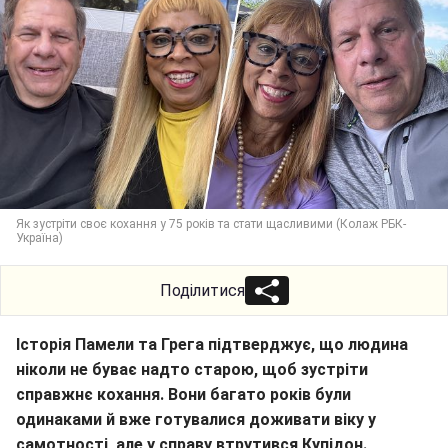
Як зустріти своє кохання у 75 років та стати щасливими (Колаж РБК-
Україна)
Поділитися
Історія Памели та Грега підтверджує, що людина
ніколи не буває надто старою, щоб зустріти
справжнє кохання. Вони багато років були
одинаками й вже готувалися доживати віку у
самотності, але у справу втрутився Купідон.