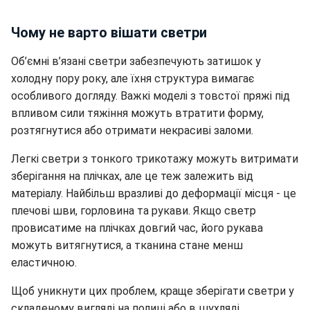
Чому не варто вішати светри
Об’ємні в’язані светри забезпечують затишок у
холодну пору року, але їхня структура вимагає
особливого догляду. Важкі моделі з товстої пряжі під
впливом сили тяжіння можуть втратити форму,
розтягнутися або отримати некрасиві заломи.
Легкі светри з тонкого трикотажу можуть витримати
зберігання на плічках, але це теж залежить від
матеріалу. Найбільш вразливі до деформації місця - це
плечові шви, горловина та рукави. Якщо светр
провисатиме на плічках довгий час, його рукава
можуть витягнутися, а тканина стане менш
еластичною.
Щоб уникнути цих проблем, краще зберігати светри у
складеному вигляді на полиці або в шухляді.