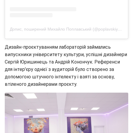
Допис, поширений Михайло Поплавський (@poplavskiy_michail)
Дизайн-проєктуванням лабораторій займались
випускники університету культури, успішні дизайнери
Сергій Юришинець та Андрій Конончук. Референси
для інтер'єру однієї з аудиторій було створено за
допомогою штучного інтелекту і взяті за основу,
втіленого дизайнерами проєкту.