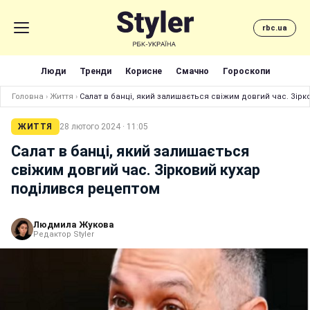
rbc.ua
Люди
Тренди
Корисне
Смачно
Гороскопи
Головна
›
Життя
›
Салат в банці, який залишається свіжим довгий час. Зір
ЖИТТЯ
28 лютого 2024 · 11:05
Салат в банці, який залишається
свіжим довгий час. Зірковий кухар
поділився рецептом
Людмила Жукова
Редактор Styler