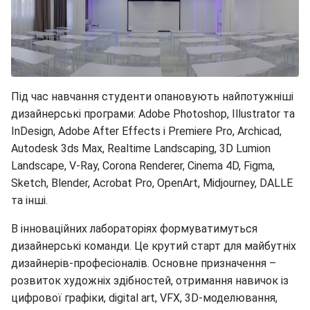
Під час навчання студенти опановують найпотужніші
дизайнерські програми: Adobe Photoshop, Illustrator та
InDesign, Adobe After Effects і Premiere Pro, Archicad,
Autodesk 3ds Max, Realtime Landscaping, 3D Lumion
Landscape, V-Ray, Corona Renderer, Cinema 4D, Figma,
Sketch, Blender, Acrobat Pro, OpenArt, Midjourney, DALLE
та інші.
В інноваційних лабораторіях формуватимуться
дизайнерські команди. Це крутий старт для майбутніх
дизайнерів-професіоналів. Основне призначення –
розвиток художніх здібностей, отримання навичок із
цифрової графіки, digital art, VFX, 3D-моделювання,