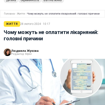
Дитина
беременность
Вагітна жінка
Головна
›
Життя
›
Чому можуть не оплатити лікарняний: головні причини
ЖИТТЯ
28 лютого 2024 · 10:17
Чому можуть не оплатити лікарняний:
головні причини
Людмила Жукова
Редактор Styler