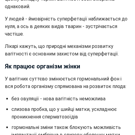
однаковий.
У людей - ймовірність суперфетації наближається до
нуля, а ось в деяких видів тварин - зустрічається
частіше.
Лікарі кажуть, що природні механізми розвитку
вагітності є основним захистом від суперфетації.
Як працює організм жінки
У вагітних суттєво змінюється гормональний фон і
вся робота організму спрямована на розвиток плода:
без овуляції - нова вагітність неможлива
слизова пробка, що у шийці матки, ускладнює
проникнення сперматозоїдів
гормональні зміни також блокують можливість
імплантації ембріона в слизову оболонку матки