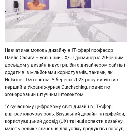
Навчатиме молодь дизайну в ІТ-сфері професор
Павло Салига – успішний UX/UI дизайнер із 20-річним
досвідом у дизайн-індустрії. Він є дизайнером сайтів і
додатків із мільйонами користувачів, такими, як
Helsi.me і Dzo.com.ua. У березні 2023 року випустив
перший в Україні журнал Durchschlag, повністю
згенерований штучним інтелектом.
"У сучасному цифровому світі дизайн в IT-сфері
відіграє ключову роль. Візуальний дизайн, інтерфейси,
користувацький досвід (UX) та інші аспекти дизайну
мають велике значення для успіху продуктів і послуг,