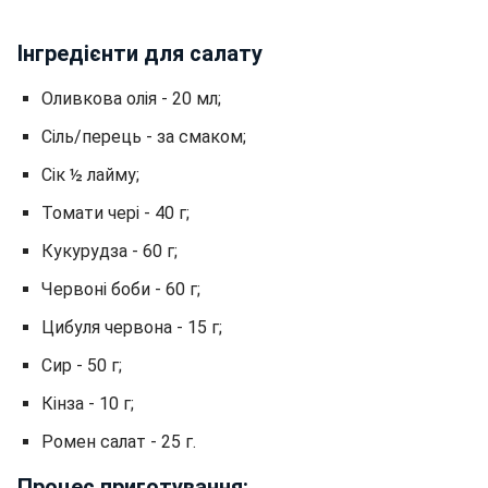
Інгредієнти для салату
Оливкова олія - 20 мл;
Сіль/перець - за смаком;
Сік ½ лайму;
Томати чері - 40 г;
Кукурудза - 60 г;
Червоні боби - 60 г;
Цибуля червона - 15 г;
Сир - 50 г;
Кінза - 10 г;
Ромен салат - 25 г.
Процес приготування: