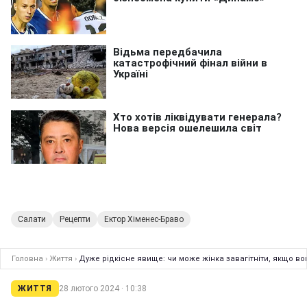
Салати
Рецепти
Ектор Хіменес-Браво
Головна
›
Життя
›
Дуже рідкісне явище: чи може жінка завагітніти, якщо во
ЖИТТЯ
28 лютого 2024 · 10:38