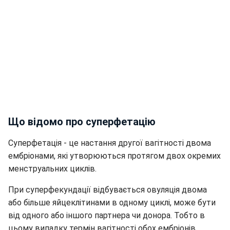
Що відомо про суперфетацію
Суперфетація - це настання другої вагітності двома
ембріонами, які утворюються протягом двох окремих
менструальних циклів.
При суперфекундації відбувається овуляція двома
або більше яйцеклітинами в одному циклі, може бути
від одного або іншого партнера чи донора. Тобто в
цьому випадку термін вагітності обох ембріонів