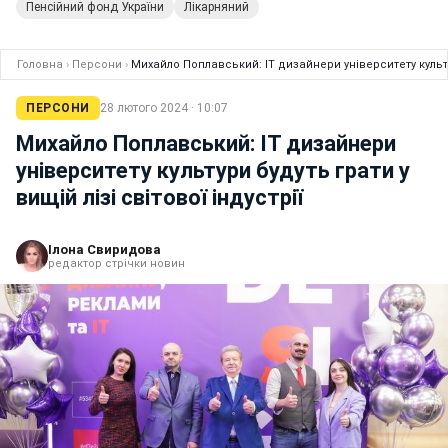
Пенсійний фонд України
Лікарняний
Головна
›
Персони
›
Михайло Поплавський: IT дизайнери університету культури
ПЕРСОНИ
28 лютого 2024 · 10:07
Михайло Поплавський: IT дизайнери
університету культури будуть грати у
вищій лізі світової індустрії
Ілона Свиридова
редактор стрічки новин