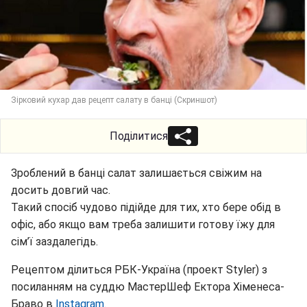
Зірковий кухар дав рецепт салату в банці (Скриншот)
Поділитися
Зроблений в банці салат залишається свіжим на
досить довгий час.
Такий спосіб чудово підійде для тих, хто бере обід в
офіс, або якщо вам треба залишити готову їжу для
сім’ї заздалегідь.
Рецептом ділиться РБК-Україна (проект Styler) з
посиланням на суддю МастерШеф Ектора Хіменеса-
Браво в
Instagram.