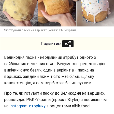
Як готувати паску на вершках (колаж: РБК-Україна)
Поділитися
Великодня паска - неодмінний атрибут одного з
найбільших весняних свят. Безумовно, рецептів цієї
випічки існує безліч, один з варіантів - паска на
вершках, завдяки яким тісто має більш щільну
консистенцію, а сам виріб стає більш пухким.
Про те, як готувати паску до Великодня на вершках,
розповідає РБК-Україна (проєкт Styler) з посиланням
на
Instagram-сторінку
з рецептами albik.food.