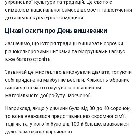
української культури та традицій. Це свято є
символом національної самосвідомості та долучення
до спільної культурної спадщини.
Цікаві факти про День вишиванки
Зазначимо, що історія традиції вишивати сорочки
різнокольоровими нитками та візерунками налічує
вже багато століть.
Зазвичай це мистецтво виконували дівчата, готуючи
собі придане на майбутнє весілля. Кількість зібраних
вишиванок часто слугувала показником
матеріального добробуту нареченої.
Наприклад, якщо у дівчини було від 30 до 40 сорочок,
то вона вважалася представницею скромної сім'ї,
тоді як та, у кого їх було від 100 й більше, вважалася
дуже заможною нареченою.