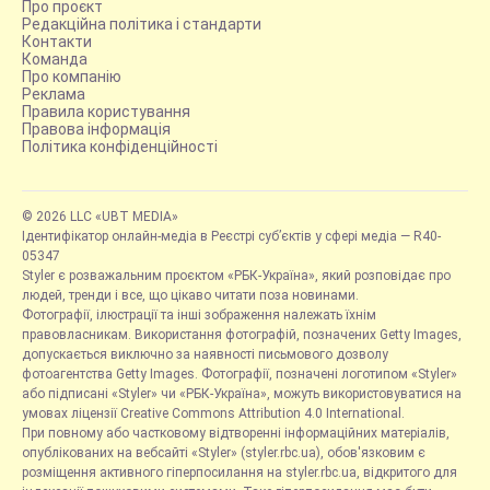
Про проєкт
Редакційна політика і стандарти
Контакти
Команда
Про компанію
Реклама
Правила користування
Правова інформація
Політика конфіденційності
© 2026 LLC «UBT MEDIA»
Ідентифікатор онлайн-медіа в Реєстрі суб’єктів у сфері медіа — R40-
05347
Styler є розважальним проєктом «РБК-Україна», який розповідає про
людей, тренди і все, що цікаво читати поза новинами.
Фотографії, ілюстрації та інші зображення належать їхнім
правовласникам. Використання фотографій, позначених Getty Images,
допускається виключно за наявності письмового дозволу
фотоагентства Getty Images. Фотографії, позначені логотипом «Styler»
або підписані «Styler» чи «РБК-Україна», можуть використовуватися на
умовах ліцензії Creative Commons Attribution 4.0 International.
При повному або частковому відтворенні інформаційних матеріалів,
опублікованих на вебсайті «Styler» (styler.rbc.ua), обов'язковим є
розміщення активного гіперпосилання на styler.rbc.ua, відкритого для