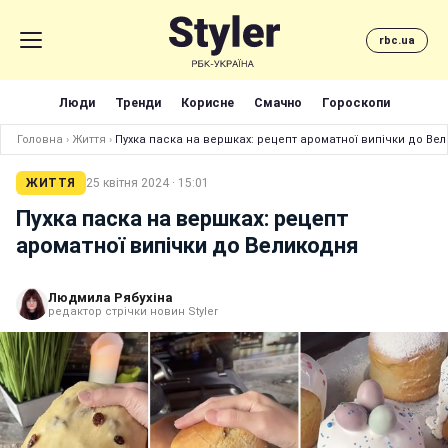
rbc.ua
Люди
Тренди
Корисне
Смачно
Гороскопи
Головна
›
Життя
›
Пухка паска на вершках: рецепт ароматної випічки до Ве
ЖИТТЯ
25 квітня 2024 · 15:01
Пухка паска на вершках: рецепт
ароматної випічки до Великодня
Людмила Рябухіна
редактор стрічки новин Styler