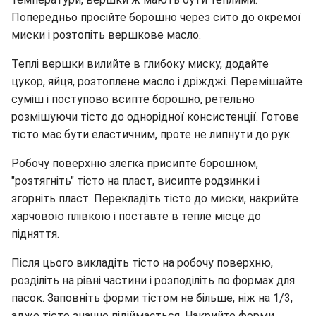
Попередньо просійте борошно через сито до окремої
миски і розтопіть вершкове масло.
Теплі вершки вилийте в глибоку миску, додайте
цукор, яйця, розтоплене масло і дріжджі. Перемішайте
суміш і поступово всипте борошно, ретельно
розмішуючи тісто до однорідної консистенції. Готове
тісто має бути еластичним, проте не липнути до рук.
Робочу поверхню злегка присипте борошном,
"розтягніть" тісто на пласт, висипте родзинки і
згорніть пласт. Перекладіть тісто до миски, накрийте
харчовою плівкою і поставте в тепле місце до
підняття.
Після цього викладіть тісто на робочу поверхню,
розділіть на рівні частини і розподіліть по формах для
пасок. Заповніть форми тістом не більше, ніж на 1/3,
адже тісто значно підіймається. Накрийте форми