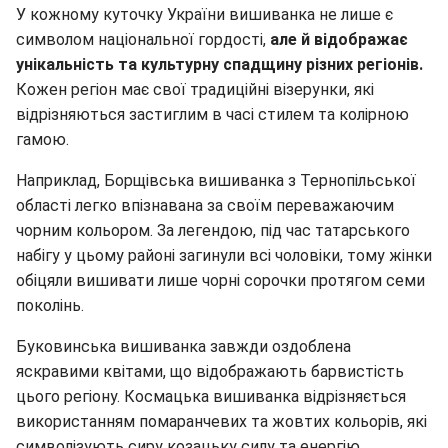
У кожному куточку України вишиванка не лише є
символом національної гордості,
але й відображає
унікальність та культурну спадщину різних регіонів.
Кожен регіон має свої традиційні візерунки, які
відрізняються застиглим в часі стилем та колірною
гамою.
Наприклад, Борщівська вишиванка з Тернопільської
області легко впізнавана за своїм переважаючим
чорним кольором. За легендою, під час татарського
набігу у цьому районі загинули всі чоловіки, тому жінки
обіцяли вишивати лише чорні сорочки протягом семи
поколінь.
Буковинська вишиванка завжди оздоблена
яскравими квітами, що відображають барвистість
цього регіону. Космацька вишиванка відрізняється
використанням помаранчевих та жовтих кольорів, які
символізують сиру козацьку силу та енергію.