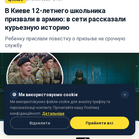
В Киеве 12-летнего школьника
призвали в армию: в сети рассказали
курьезную историю
Ребенку прислали повестку о призыве на срочную
службу
🍪
Ми використовуємо cookie
✕
Ми використовуємо файли cookie для аналізу трафіку та
персоналізації контенту. Прочитайте нашу Політику
конфіденційності.
Детальніше
Відхилити
Прийняти всі
В Киеве ребенка призвали в армию (коллаж РБК-Украина)