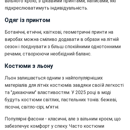
вільного крою, з цікавими принтами, написами, які
підкреслюватимуть індивідуальність.
Одяг із принтом
Ботанічні, етнічні, квіткові, геометричні принти на
виробах можна сміливо додавати в образи на літній
сезон і поєднувати з більш спокійними однотонними
речами, створюючи необхідний баланс.
Костюми з льону
Льон залишається одним з найпопулярніших
матеріалів для літніх костюмів завдяки своїй легкості
та "дихаючим" властивостям. У 2025 році в моді
будуть костюми світлих, пастельних тонів: бежеві,
пісочні, світло-сірі, м'ятні.
Популярні фасони - класичні, але з вільним кроєм, що
забезпечує комфорт у спеку. Часто костюми