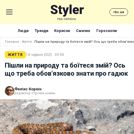
rbc.ua
Люди
Тренди
Корисне
Смачно
Гороскопи
Головна
›
Життя
›
Пішли на природу та боїтеся змій? Ось що треба обов'язк
ЖИТТЯ
14 червня 2025 · 09:00
Пішли на природу та боїтеся змій? Ось
що треба обов'язково знати про гадюк
Фелікс Коркін
редактор стрічки новин