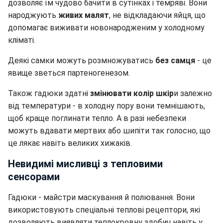
дозволяє їм чудово бачити в сутінках і темряві. Вони
народжують
живих малят
, не відкладаючи яйця, що
допомагає виживати новонародженим у холодному
кліматі.
Деякі самки можуть розмножуватись
без самця
- це
явище зветься партеногенезом.
Також гадюки здатні
змінювати колір шкір
и залежно
від температури - в холодну пору вони темнішають,
щоб краще поглинати тепло. А в разі небезпеки
можуть вдавати мертвих або шипіти так голосно, що
це лякає навіть великих хижаків.
Невидимі мисливці з тепловими
сенсорами
Гадюки - майстри маскування й полювання. Вони
використовують спеціальні теплові рецептори, які
дозволяють виявляти теплокровну здобич навіть у