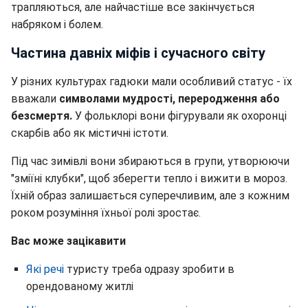
трапляються, але найчастіше все закінчується
набряком і болем.
Частина давніх міфів і сучасного світу
У різних культурах гадюки мали особливий статус - їх
вважали
символами мудрості, переродження або
безсмертя.
У фольклорі вони фігурували як охоронці
скарбів або як містичні істоти.
Під час зимівлі вони збираються в групи, утворюючи
"зміїні клубки", щоб зберегти тепло і вижити в мороз.
Їхній образ залишається суперечливим, але з кожним
роком розуміння їхньої ролі зростає.
Вас може зацікавити
Які речі
туристу треба одразу зробити в
орендованому житлі