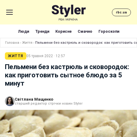
rbc.ua
Люди
Тренди
Корисне
Смачно
Гороскопи
Головна
›
Життя
›
Пельмени без кастрюль и сковородок: как приготовить с
ЖИТТЯ
05 травня 2022 · 12:57
Пельмени без кастрюль и сковородок:
как приготовить сытное блюдо за 5
минут
Світлана Мащенко
старший редактор стрічки новин Styler