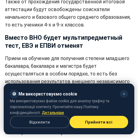
Также от прохождения государственной итоговой
аттестации будут освобождены соискатели
начального и базового общего среднего образования,
то есть ученики 4-х и 9-х классов.
Вместо ВНО будет мультипредметный
тест, ЕВЭ и ЕПВИ отменят
Прием на обучение для получения степени младшего
бакалавра, бакалавра и магистра будет
осуществляться в особом порядке, то есть без
использования результатов внешнего независимого
оценивания (ВНО), единого вступительного экзамена
🍪
Ми використовуємо cookie
✕
(ЕВЭ) и единого профессионального вступительного
Ми використовуємо файли cookie для аналізу трафіку та
испытания (ЕПВИ).
персоналізації контенту. Прочитайте нашу Політику
конфіденційності.
Детальніше
ЕПВИ и ЕВЭ - это форма вступительного испытания
Відхилити
Прийняти всі
для поступления на обучение для получения степени
магистра на основе полученной степени высшего