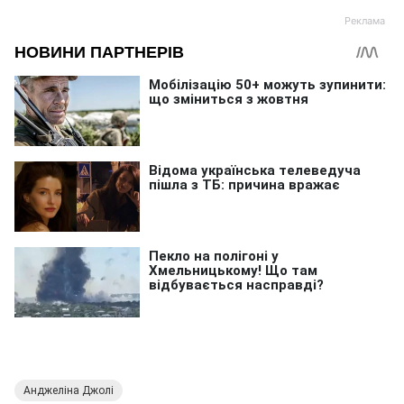
Анджеліна Джолі