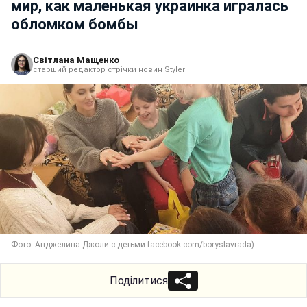
мир, как маленькая украинка игралась
обломком бомбы
Світлана Мащенко
старший редактор стрічки новин Styler
Фото: Анджелина Джоли с детьми facebook.com/boryslavrada)
Поділитися