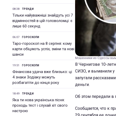
08:38
ТРЕНДИ
Тільки найуважніші знайдуть усі 7
відмінностей в цій головоломці: є
лише 60 секунд
06:07
ГОРОСКОПИ
Таро-гороскоп на 8 серпня: кому
карти обіцяють успіх, зміни та нові
шанси
Мошенники из Одессы выма
В Чернигове 10-лет
19:51
ГОРОСКОПИ
СИЗО, и выманили у
Фінансова удача вже близько: ці
4 знаки Зодіаку можуть
запугали рассказами 
розбагатіти до кінця року
деньги.
18:49
ТРЕНДИ
Об этом передали в
Яка ти нова українська пісня:
проходь тест і слухай хіт свого
Сообщается, что к п
настрою
29 сентября ее дочк