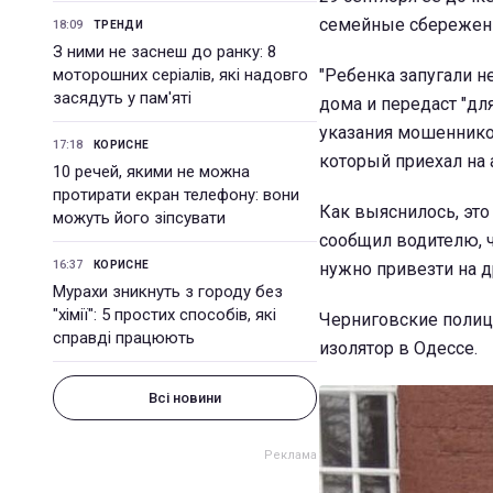
семейные сбережен
18:09
ТРЕНДИ
З ними не заснеш до ранку: 8
моторошних серіалів, які надовго
"Ребенка запугали н
засядуть у пам'яті
дома и передаст "дл
указания мошенников
17:18
КОРИСНЕ
который приехал на 
10 речей, якими не можна
протирати екран телефону: вони
Как выяснилось, это
можуть його зіпсувати
сообщил водителю, ч
16:37
КОРИСНЕ
нужно привезти на д
Мурахи зникнуть з городу без
"хімії": 5 простих способів, які
Черниговские полиц
справді працюють
изолятор в Одессе.
Всі новини