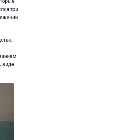
оторые
тся три
отяжении
ства,
ованием
в виде