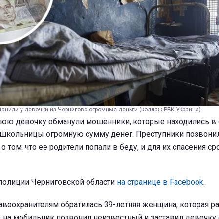
нили у девочки из Чернигова огромные деньги (коллаж РБК-Украина)
нюю девочку обманули мошенники, которые находились в
 школьницы огромную сумму денег. Преступники позвонил
о том, что ее родители попали в беду, и для их спасения с
 полиции Черниговской области
на странице в Facebook
.
равоохранителям обратилась 39-летняя женщина, которая ра
е на мобильник позвонил неизвестный и заставил девочку 