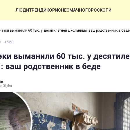
ЛЮДИ
ТРЕНДИ
КОРИСНЕ
СМАЧНО
ГОРОСКОПИ
 зэки выманили 60 тыс. у десятилетней школьницы: ваш родственник в беде
 · 16:50
эки выманили 60 тыс. у десятил
 ваш родственник в беде
ін
н Styler