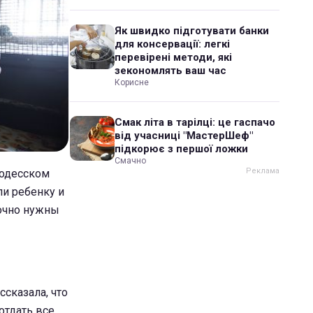
Як швидко підготувати банки
для консервації: легкі
перевірені методи, які
зекономлять ваш час
Корисне
Смак літа в тарілці: це гаспачо
від учасниці "МастерШеф"
підкорює з першої ложки
Смачно
 одесском
и ребенку и
рочно нужны
ссказала, что
отдать все