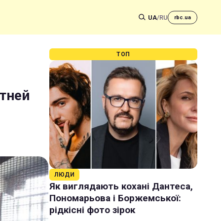
UA
/
RU
rbc.ua
ТОП
етней
ЛЮДИ
Як виглядають кохані Дантеса,
Пономарьова і Боржемської:
рідкісні фото зірок