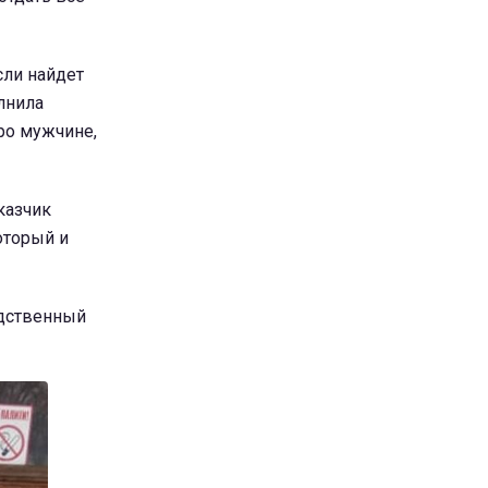
сли найдет
лнила
ро мужчине,
казчик
оторый и
едственный