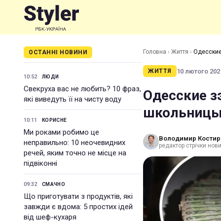
Головна
›
Життя
›
Одесские
ОСТАННІ НОВИНИ
10 лютого 2021
ЖИТТЯ
10:52
ЛЮДИ
Свекруха вас не любить? 10 фраз,
Одесские з
які виведуть її на чисту воду
школьницы:
10:11
КОРИСНЕ
Ми роками робимо це
Володимир Костир
неправильно: 10 неочевидних
редактор стрічки нови
речей, яким точно не місце на
підвіконні
09:32
СМАЧНО
Що приготувати з продуктів, які
завжди є вдома: 5 простих ідей
від шеф-кухаря