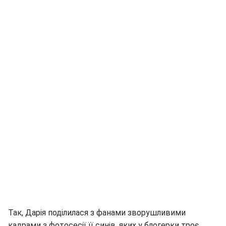
Так, Дарія поділилася з фанами зворушливими
кадрами з фотосесії її синів, яких у блогерки троє.