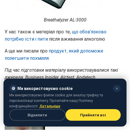
Breathalyzer AL-3000
У нас також є матеріал про те,
що обов'язково
потрібно їсти і пити
після вживання алкоголю
А ще ми писали про
продукт, який допоможе
полегшити похмілля.
Під час підготовки матеріалу використовувалися такі
джерела: Business Insider, Alctest, Andatech.
🍪
Ми використовуємо cookie
✕
Ми використовуємо файли cookie для аналізу трафіку та
персоналізації контенту. Прочитайте нашу Політику
конфіденційності.
Детальніше
Відхилити
Прийняти всі