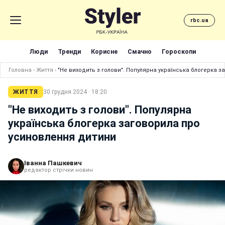
rbc.ua
Люди
Тренди
Корисне
Смачно
Гороскопи
Головна
›
Життя
›
"Не виходить з голови". Популярна українська блогерка 
ЖИТТЯ
30 грудня 2024 · 18:20
"Не виходить з голови". Популярна
українська блогерка заговорила про
усиновлення дитини
Іванна Пашкевич
редактор стрічки новин