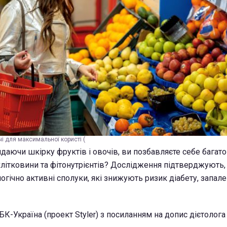
чі для максимальної користі (
идаючи шкірку фруктів і овочів, ви позбавляєте себе багат
літковини та фітонутрієнтів? Дослідження підтверджують,
логічно активні сполуки, які знижують ризик діабету, запале
К-Україна (проект Styler) з посиланням на допис дієтолога