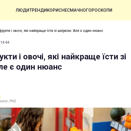
ЛЮДИ
ТРЕНДИ
КОРИСНЕ
СМАЧНО
ГОРОСКОПИ
рукти і овочі, які найкраще їсти зі шкіркою. Але є один нюанс
 14:44
кти і овочі, які найкраще їсти зі
ле є один нюанс
ролог, PhD