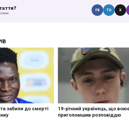
таття?
FB
TG
X
узями