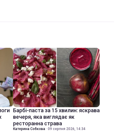
логи
Барбі-паста за 15 хвилин: яскрава
х
вечеря, яка виглядає як
ресторанна страва
Катерина Собкова
·
09 серпня 2026, 14:34