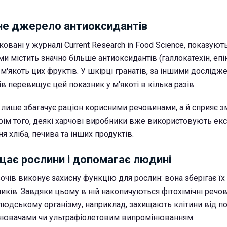
не джерело антиоксидантів
овані у журналі Current Research in Food Science, показуют
рми містить значно більше антиоксидантів (галлокатехін, епік
ж м'якоть цих фруктів. У шкірці гранатів, за іншими дослідж
в перевищує цей показник у м'якоті в кілька разів.
 лише збагачує раціон корисними речовинами, а й сприяє
Крім того, деякі харчові виробники вже використовують ек
я хліба, печива та інших продуктів.
щає рослини і допомагає людині
очів виконує захисну функцію для рослин: вона зберігає їх
иків. Завдяки цьому в ній накопичуються фітохімічні речов
 людському організму, наприклад, захищають клітини від 
нювачами чи ультрафіолетовим випромінюванням.