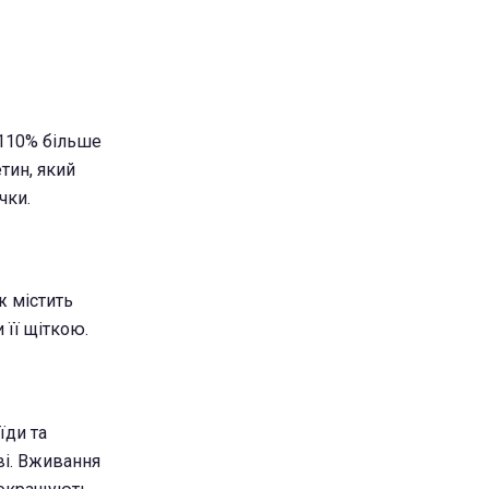
 110% більше
тин, який
чки.
ж містить
 її щіткою.
їди та
ві. Вживання