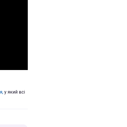
я,
у який всі