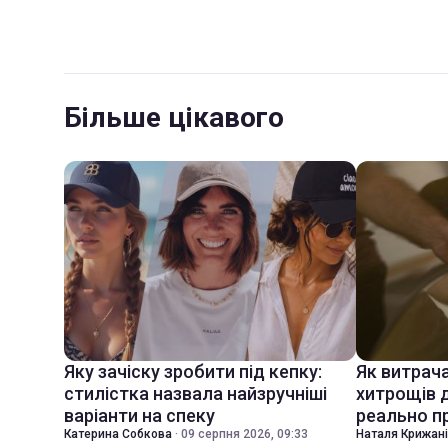
Більше цікавого
Яку зачіску зробити під кепку:
Як витрач
стилістка назвала найзручніші
хитрощів д
варіанти на спеку
реально 
Катерина Собкова
·
09 серпня 2026, 09:33
Наталя Крижан