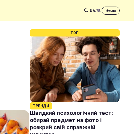
UA
/
RU
rbc.ua
ТОП
ТРЕНДИ
Швидкий психологічний тест:
обирай предмет на фото і
розкрий свій справжній