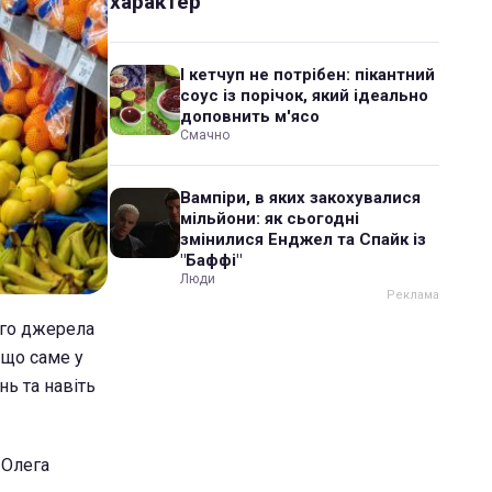
характер
І кетчуп не потрібен: пікантний
соус із порічок, який ідеально
доповнить м'ясо
Смачно
Вампіри, в яких закохувалися
мільйони: як сьогодні
змінилися Енджел та Спайк із
"Баффі"
Люди
ого джерела
 що саме у
нь та навіть
 Олега