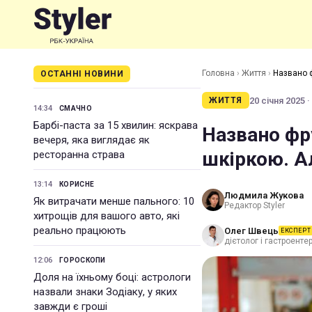
Головна
›
Життя
›
Названо ф
ОСТАННІ НОВИНИ
20 січня 2025 ·
ЖИТТЯ
14:34
СМАЧНО
Барбі-паста за 15 хвилин: яскрава
Названо фру
вечеря, яка виглядає як
шкіркою. А
ресторанна страва
13:14
КОРИСНЕ
Людмила Жукова
Як витрачати менше пального: 10
Редактор Styler
хитрощів для вашого авто, які
реально працюють
Олег Швець
ЕКСПЕРТ
дієтолог і гастроенте
12:06
ГОРОСКОПИ
Доля на їхньому боці: астрологи
назвали знаки Зодіаку, у яких
завжди є гроші