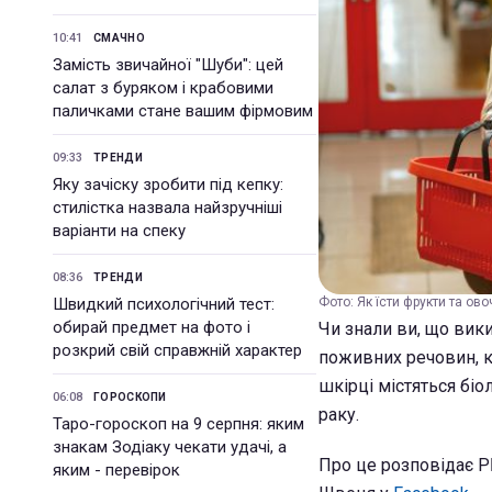
10:41
СМАЧНО
Замість звичайної "Шуби": цей
салат з буряком і крабовими
паличками стане вашим фірмовим
09:33
ТРЕНДИ
Яку зачіску зробити під кепку:
стилістка назвала найзручніші
варіанти на спеку
08:36
ТРЕНДИ
Швидкий психологічний тест:
Фото: Як їсти фрукти та ово
обирай предмет на фото і
Чи знали ви, що вик
розкрий свій справжній характер
поживних речовин, к
шкірці містяться біо
06:08
ГОРОСКОПИ
раку.
Таро-гороскоп на 9 серпня: яким
знакам Зодіаку чекати удачі, а
Про це розповідає РБ
яким - перевірок