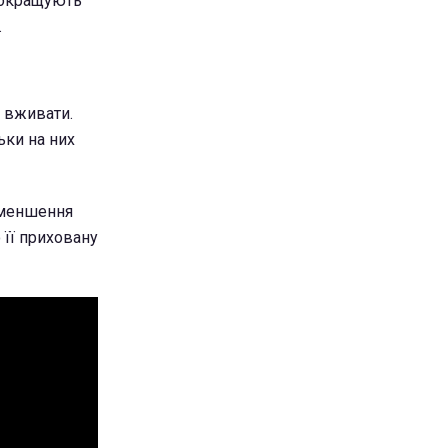
 покращують
.
о вживати.
ьки на них
 зменшення
 її приховану