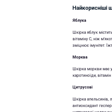
Найкорисніші ш
Яблука
Шкірка яблук містить
вітаміну С, ніж м’як
зміцнює імунітет. Їж
Морква
Шкірка моркви має у 
каротиноїди, вітамін
Цитрусові
Шкірка апельсинів, л
антиоксидант геспер