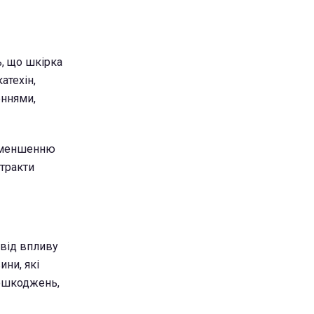
ь, що шкірка
атехін,
еннями,
 зменшенню
стракти
 від впливу
ини, які
пошкоджень,