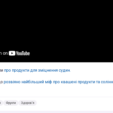
ли
про продукти для зміцнення судин.
що
розвіяно найбільший міф про квашені продукти та солінн
я
Фрукти
Здоров'я