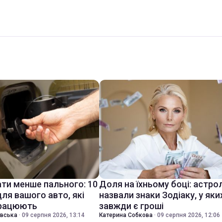
ати менше пального: 10
Доля на їхньому боці: астро
ля вашого авто, які
назвали знаки Зодіаку, у яки
працюють
завжди є гроші
івська
·
09 серпня 2026, 13:14
Катерина Собкова
·
09 серпня 2026, 12:06