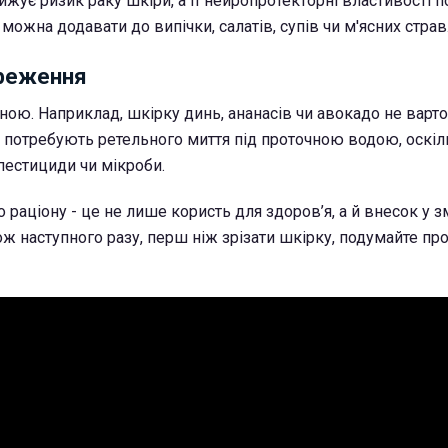
ижує ризик раку шкіри, а її нейропротекторні властивості
можна додавати до випічки, салатів, супів чи м'ясних страв
ереження
вною. Наприклад, шкірку динь, ананасів чи авокадо не варт
ки потребують ретельного миття під проточною водою, оскіл
естициди чи мікроби.
 раціону - це не лише користь для здоров’я, а й внесок у
ож наступного разу, перш ніж зрізати шкірку, подумайте про