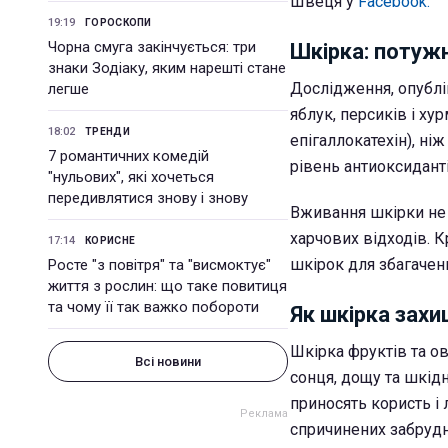
Швеця у
Facebook.
19:19
ГОРОСКОПИ
Чорна смуга закінчується: три
Шкірка: потуж
знаки Зодіаку, яким нарешті стане
Дослідження, опублік
легше
яблук, персиків і ху
18:02
ТРЕНДИ
епігаллокатехін), ні
7 романтичних комедій
рівень антиоксиданті
"нульових", які хочеться
передивлятися знову і знову
Вживання шкірки не
харчових відходів. 
17:14
КОРИСНЕ
шкірок для збагаченн
Росте "з повітря" та "висмоктує"
життя з рослин: що таке повитиця
та чому її так важко побороти
Як шкірка захи
Шкірка фруктів та ов
Всі новини
сонця, дощу та шкідн
приносять користь і
спричинених забруд