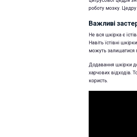
цитрусової цедри зн
роботу мозку. Цедру 
Важливі заст
Не вся шкірка є їсті
Навіть їстівні шкір
можуть залишатися п
Додавання шкірки до
харчових відходів. Т
користь.