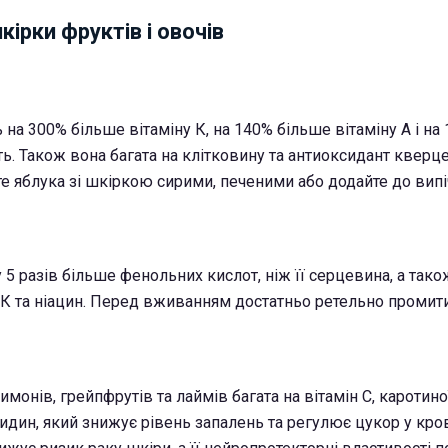
кірки фруктів і овочів
 на 300% більше вітаміну К, на 140% більше вітаміну А і на
оть. Також вона багата на клітковину та антиоксидант кверце
те яблука зі шкіркою сирими, печеними або додайте до випі
5 разів більше фенольних кислот, ніж її серцевина, а тако
 К та ніацин. Перед вживанням достатньо ретельно промити
имонів, грейпфрутів та лаймів багата на вітамін С, каротино
идин, який знижує рівень запалень та регулює цукор у кро