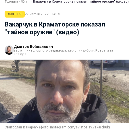
Головна
›
Життя
›
Вакарчук в Краматорске показал "тайное оружие" (видео)
ЖИТТЯ
27 квітня 2022 · 14:15
Вакарчук в Краматорске показал
"тайное оружие" (видео)
Дмитро Войналович
заступник головного редактора, керівник рубрик Розваги та
Lifestyle
Святослав Вакарчук (фото: instagram.com/sviatoslav.vakarchuk)