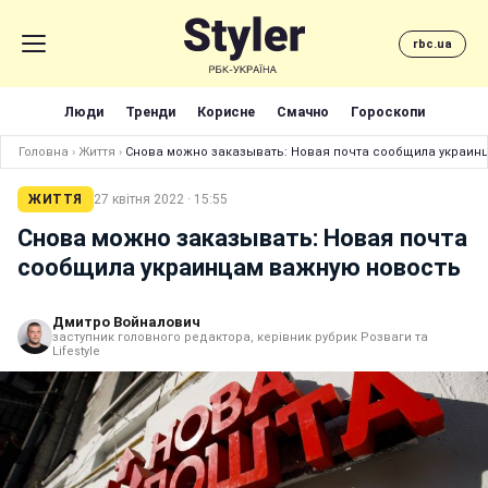
rbc.ua
Люди
Тренди
Корисне
Смачно
Гороскопи
Головна
›
Життя
›
Снова можно заказывать: Новая почта сообщила украин
ЖИТТЯ
27 квітня 2022 · 15:55
Снова можно заказывать: Новая почта
сообщила украинцам важную новость
Дмитро Войналович
заступник головного редактора, керівник рубрик Розваги та
Lifestyle