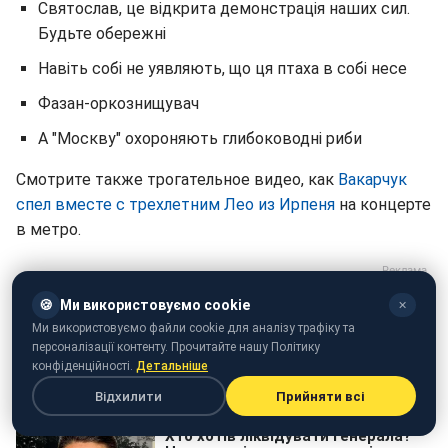
Святослав, це відкрита демонстрація наших сил.
Будьте обережні
Навіть собі не уявляють, що ця птаха в собі несе
Фазан-оркознищувач
А "Москву" охороняють глибоководні риби
Смотрите также трогательное видео, как
Вакарчук
спел вместе с трехлетним Лео из Ирпеня
на концерте
в метро.
🍪
Ми використовуємо cookie
✕
Ми використовуємо файли cookie для аналізу трафіку та
персоналізації контенту. Прочитайте нашу Політику
конфіденційності.
Детальніше
Відхилити
Прийняти всі