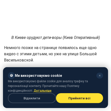
В Киеве орудуют дети-воры (Киев Оперативный)
Немного позже на странице появилось еще одно
видео с этими детьми, но уже на улице Большой
Васильковской.
"Еще немного о детках-ворах. Пытались вытащить
🍪
Ми використовуємо cookie
✕
мобильный телефон у женщины, но она вовремя
Ми використовуємо файли cookie для аналізу трафіку та
увидела. Кстати, это именно они изображены в этом
персоналізації контенту. Прочитайте нашу Політику
видео", - написали под роликом.
конфіденційності.
Детальніше
Відхилити
Прийняти всі
В киевских ресторанах орудуют шустрые
воровки: в сеть попало видео