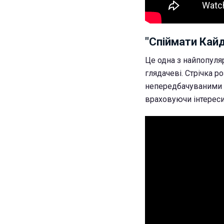
"Спіймати Кай
Це одна з найпопуля
глядачеві. Стрічка р
непередбачуваними ж
враховуючи інтереси 