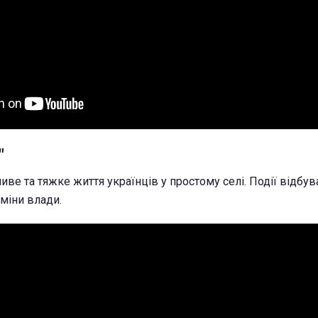
"
ве та тяжке життя українців у простому селі. Події відбув
зміни влади.