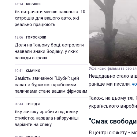
13:14
КОРИСНЕ
Як витрачати менше пального: 10
хитрощів для вашого авто, які
реально працюють
12:06
ГОРОСКОПИ
Доля на їхньому боці: астрологи
назвали знаки Зодіаку, у яких
завжди є гроші
Українські фільми та серіал
10:41
СМАЧНО
Нещодавно стало від
Замість звичайної "Шуби": цей
раніше ми писали,
чо
салат з буряком і крабовими
паличками стане вашим фірмовим
Також, на цьому тлі,
09:33
ТРЕНДИ
українського виробни
Яку зачіску зробити під кепку:
стилістка назвала найзручніші
"Смак свободи
варіанти на спеку
В центрі сюжету - м