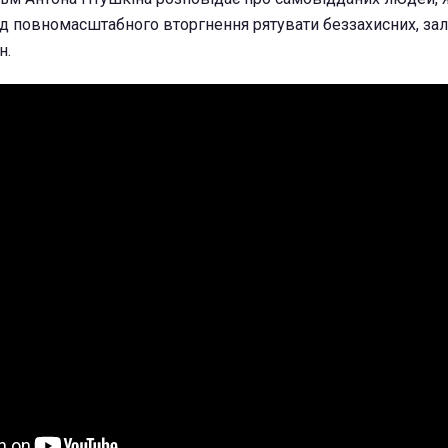
д повномасштабного вторгнення рятувати беззахисних, за
н.