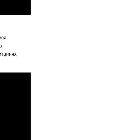
ися
з
таннях,