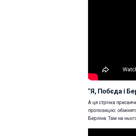
"Я, Побєда і Бе
А ця стрічка присвяч
пропозицію: обмінят
Берліна. Там на ньог