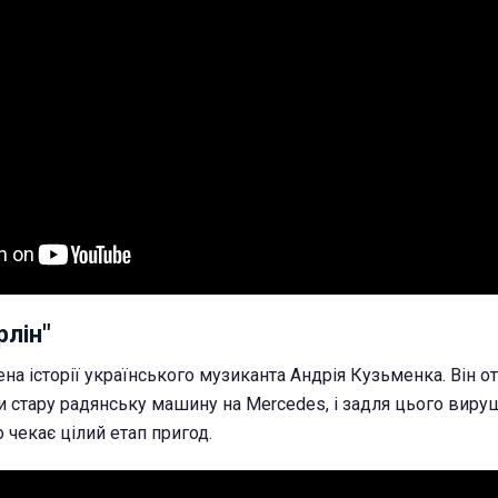
рлін"
ена історії українського музиканта Андрія Кузьменка. Він о
и стару радянську машину на Mercedes, і задля цього виру
о чекає цілий етап пригод.