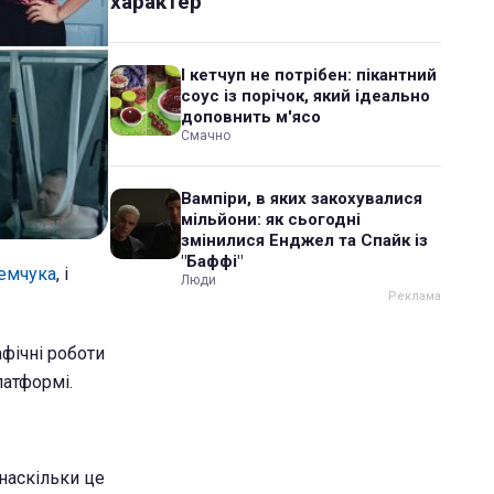
характер
І кетчуп не потрібен: пікантний
соус із порічок, який ідеально
доповнить м'ясо
Смачно
Вампіри, в яких закохувалися
мільйони: як сьогодні
змінилися Енджел та Спайк із
"Баффі"
ремчука
, і
Люди
афічні роботи
латформі.
наскільки це