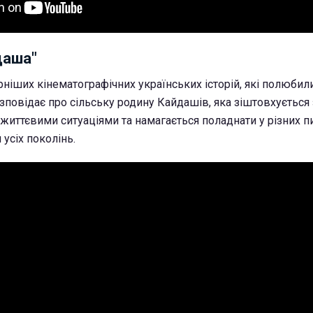
даша"
рніших кінематографічних українських історій, які полюбил
озповідає про сільську родину Кайдашів, яка зіштовхується 
иттєвими ситуаціями та намагається поладнати у різних пи
усіх поколінь.