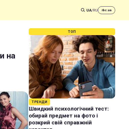
UA
/
RU
rbc.ua
ТОП
и на
ТРЕНДИ
Швидкий психологічний тест:
обирай предмет на фото і
розкрий свій справжній