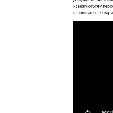
наважуються у періо
напризволяще твари