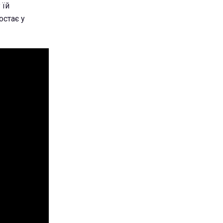
 їй
остає у