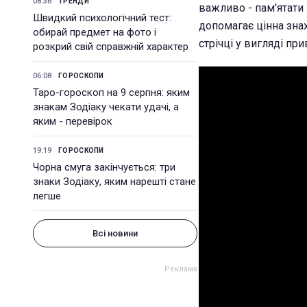
08:36
ТРЕНДИ
важливо - пам'ятати 
Швидкий психологічний тест:
допомагає цінна знах
обирай предмет на фото і
стрічці у вигляді при
розкрий свій справжній характер
06:08
ГОРОСКОПИ
Таро-гороскоп на 9 серпня: яким
знакам Зодіаку чекати удачі, а
яким - перевірок
19:19
ГОРОСКОПИ
Чорна смуга закінчується: три
знаки Зодіаку, яким нарешті стане
легше
Всі новини