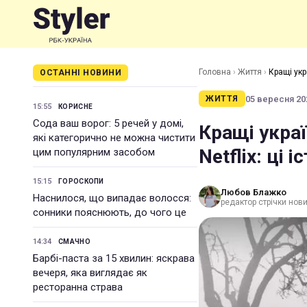
Головна
›
Життя
›
Кращі укр
ОСТАННІ НОВИНИ
05 вересня 202
ЖИТТЯ
15:55
КОРИСНЕ
Сода ваш ворог: 5 речей у домі,
Кращі украї
які категорично не можна чистити
Netflix: ці
цим популярним засобом
15:15
ГОРОСКОПИ
Любов Блажко
Наснилося, що випадає волосся:
редактор стрічки нов
сонники пояснюють, до чого це
14:34
СМАЧНО
Барбі-паста за 15 хвилин: яскрава
вечеря, яка виглядає як
ресторанна страва