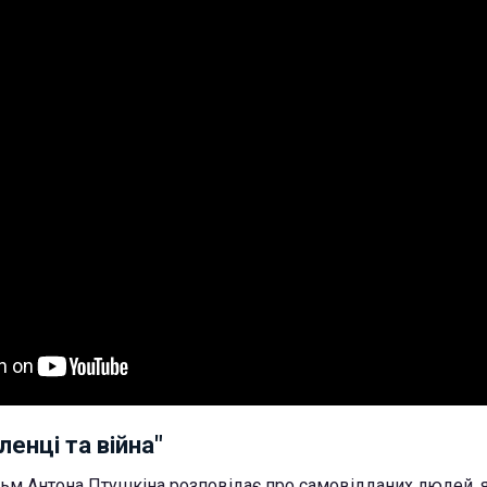
ленці та війна"
м Антона Птушкіна розповідає про самовідданих людей, я