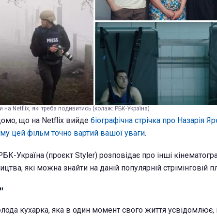
и на Netflix, які треба подивитись (колаж: РБК-Україна)
омо, що на Netflix вийде
біографічна стрічка про Назарія Я
му цей фільм точно вартий вашої уваги
.
 РБК-Україна (проєкт Styler) розповідає про інші кінематогр
цтва, які можна знайти на даній популярній стрімінговій п
"
олода кухарка, яка в один момент свого життя усвідомлює, 