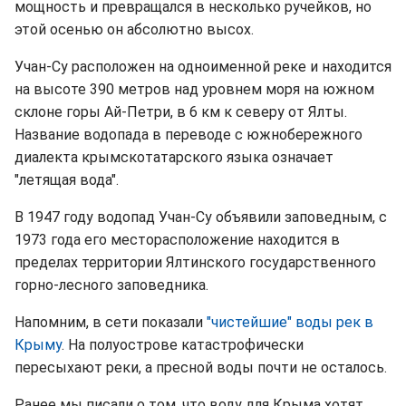
мощность и превращался в несколько ручейков, но
этой осенью он абсолютно высох.
Учан-Су расположен на одноименной реке и находится
на высоте 390 метров над уровнем моря на южном
склоне горы Ай-Петри, в 6 км к северу от Ялты.
Название водопада в переводе с южнобережного
диалекта крымскотатарского языка означает
"летящая вода".
В 1947 году водопад Учан-Су объявили заповедным, с
1973 года его месторасположение находится в
пределах территории Ялтинского государственного
горно-лесного заповедника.
Напомним, в сети показали
"чистейшие" воды рек в
Крыму
. На полуострове катастрофически
пересыхают реки, а пресной воды почти не осталось.
Ранее мы писали о том, что воду для Крыма хотят