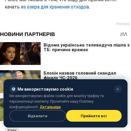
качать
из озера для хранения отходов
.
🍪
Ми використовуємо cookie
✕
Ми використовуємо файли cookie для аналізу трафіку та
персоналізації контенту. Прочитайте нашу Політику
конфіденційності.
Детальніше
Відхилити
Прийняти всі
Крим