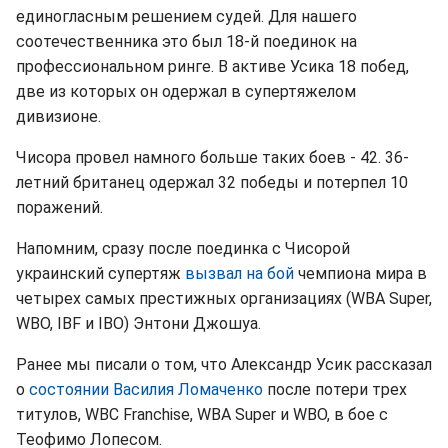
единогласным решением судей. Для нашего
соотечественника это был 18-й поединок на
профессиональном ринге. В активе Усика 18 побед,
две из которых он одержал в супертяжелом
дивизионе.
Чисора провел намного больше таких боев - 42. 36-
летний британец одержал 32 победы и потерпел 10
поражений.
Напомним, сразу после поединка с Чисорой
украинский супертяж
вызвал на бой
чемпиона мира в
четырех самых престижных организациях (WBA Super,
WBO, IBF и IBO) Энтони Джошуа.
Ранее мы писали о том, что Александр Усик рассказал
о
состоянии Василия Ломаченко
после потери трех
титулов, WBC Franchise, WBA Super и WBO, в бое с
Теофимо Лопесом.