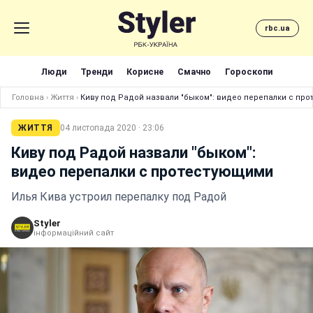
rbc.ua
Люди
Тренди
Корисне
Смачно
Гороскопи
Головна
›
Життя
›
Киву под Радой назвали "быком": видео перепалки с пр
ЖИТТЯ
04 листопада 2020 · 23:06
Киву под Радой назвали "быком":
видео перепалки с протестующими
Илья Кива устроил перепалку под Радой
Styler
інформаційний сайт