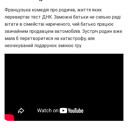
Французька комедія про родичів, життя яких
перевертає тест ДНК. Заможні батьки не сильно раді
вітати в сімействі нареченого, чий батько працює
звичайним продавцем автомобілів. Зустріч родин вже
мала б перетворитися на катастрофу, але
неочікуваний подарунок змінює гру.