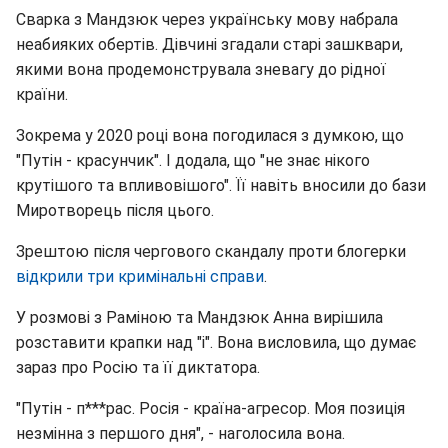
Сварка з Мандзюк через українську мову набрала
неабияких обертів. Дівчині згадали старі зашквари,
якими вона продемонструвала зневагу до рідної
країни.
Зокрема у 2020 році вона погодилася з думкою, що
"Путін - красунчик". І додала, що "не знає нікого
крутішого та впливовішого". Її навіть вносили до бази
Миротворець після цього.
Зрештою після чергового скандалу проти блогерки
відкрили три кримінальні справи
.
У розмові з Раміною та Мандзюк Анна вирішила
розставити крапки над "і". Вона висловила, що думає
зараз про Росію та її диктатора.
"Путін - п***рас. Росія - країна-агресор. Моя позиція
незмінна з першого дня", - наголосила вона.