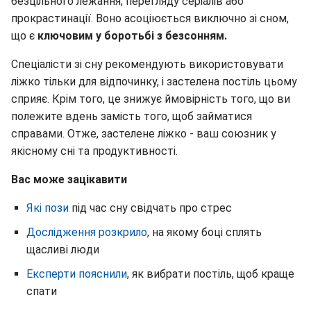
безцільного лежання, перегляду серіалів або
прокрастинації. Воно асоціюється виключно зі сном,
що є
ключовим у боротьбі з безсонням.
Спеціалісти зі сну рекомендують використовувати
ліжко тільки для відпочинку, і застелена постіль цьому
сприяє. Крім того, це знижує ймовірність того, що ви
полежите вдень замість того, щоб займатися
справами. Отже, застелене ліжко - ваш союзник у
якісному сні та продуктивності.
Вас може зацікавити
Які пози
під час сну свідчать про стрес
Дослідження розкрило
, на якому боці сплять
щасливі люди
Експерти пояснили
, як вибрати постіль, щоб краще
спати