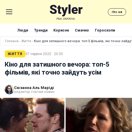
rbc.ua
Люди
Тренди
Корисне
Смачно
Гороскопи
Головна
›
Життя
›
Кіно для затишного вечора: топ-5 фільмів, які точно зайду
ЖИТТЯ
07 червня 2025 · 20:05
Кіно для затишного вечора: топ-5
фільмів, які точно зайдуть усім
Сюзанна Аль Маріді
редактор стрічки новин