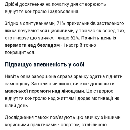
Дрібні досягнення на початку дня створюють
відчуття контролю і задоволення.
Згідно з опитуваннями, 71% прихильників застеленого
ліжка почуваються щасливими, у той час як серед тих,
хто ігнорує цю звичку, - лише 62%.
Почніть день із
перемоги над безладом
- і настрій точно
покращиться.
Підвищує впевненість у собі
Навіть одна завершена справа зранку здатна підняти
самооцінку. Застеляючи ліжко, ви вже
досягаєте
маленької перемоги над лінощами.
Це створює
відчуття контролю над життям і додає мотивації на
цілий день.
Дослідження також пов’язують цю звичку з іншими
корисними практиками - спортом, стабільною