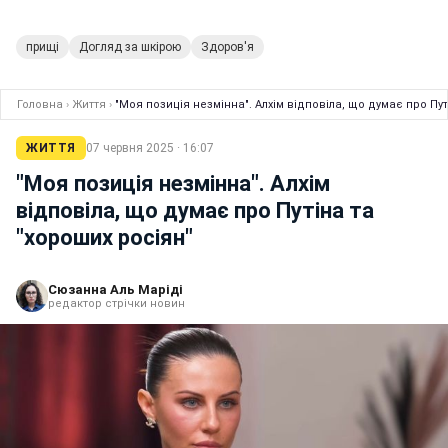
прищі
Догляд за шкірою
Здоров'я
Головна
›
Життя
›
"Моя позиція незмінна". Алхім відповіла, що думає про Пут
ЖИТТЯ
07 червня 2025 · 16:07
"Моя позиція незмінна". Алхім
відповіла, що думає про Путіна та
"хороших росіян"
Сюзанна Аль Маріді
редактор стрічки новин