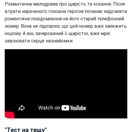
Романтична мелодрама про щирість та кохання. Після
втрати нареченого головна героїня починає надсилати
романтичні повідомлення на його старий телефонний
номер. Вона не підозрює, що цей номер вже належить
іншому. А він, зачарований її щирістю, вже мріє
завоювати серце незнайомки.
"Тест на тещу"