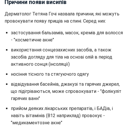
Причини появи висипів
Дерматолог Тетяна Гочі назвала причини, які можуть
провокувати появу прищів на спині. Серед них:
застосування бальзамів, масок, кремів для волосся
- "косметичне акне"
використання сонцезахисних засобів, а також
засобів догляду для тіла на основі олій в період
активного сонця (інсоляції)
носіння тісного та стягуючого одягу
відвідування басейнів, джакузі та гарячих джерел,
що підігріваються, може спровокувати - "фолікуліт
гарячих ванн"
прийом деяких лікарських препаратів, і БАДів, і
навіть вітамінів (В12 наприклад) провокує -
"медикаментозне акне"