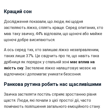
Кращий сон
Дослідження показали, що люди, які щодня
застеляють ліжко, сплять краще. Серед опитаних, хто
мав таку звичку, 44% відповіли, що щоночі або майже
щоночі добре висипаються.
А ось серед тих, хто залишає ліжко незаправленим,
таких лише 37%. Це свідчить про те, що навіть така
дрібниця як порядок у спальній зоні
має вплив на
якість сну
. Застелене ліжко налаштовує мозок на
відпочинок і допомагає уникати безсоння.
Ранкова рутина робить нас щасливішими
Звичка застеляти постіль сприяє зростанню рівня
щастя. Люди, які почали з цієї простої дії, часто
помічають поліпшення загального емоційного стану.