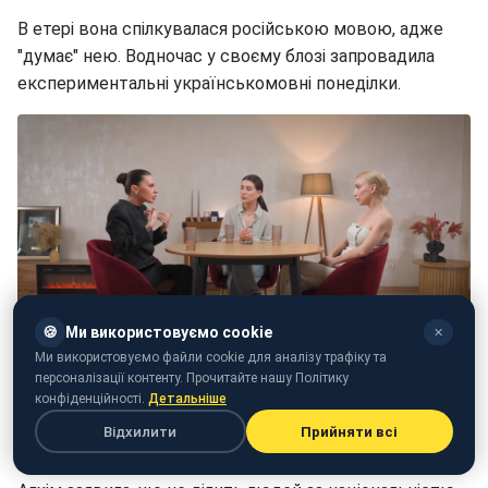
В етері вона спілкувалася російською мовою, адже
"думає" нею. Водночас у своєму блозі запровадила
експериментальні українськомовні понеділки.
🍪
Ми використовуємо cookie
✕
Ми використовуємо файли cookie для аналізу трафіку та
персоналізації контенту. Прочитайте нашу Політику
Алхім, Раміна та Мандзюк (скриншот)
конфіденційності.
Детальніше
Відхилити
Прийняти всі
Що думає про "хороших росіян"