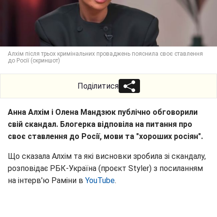
Алхім після трьох кримінальних проваджень пояснила своє ставлення
до Росії (скриншот)
Поділитися
Анна Алхім і Олена Мандзюк публічно обговорили
свій скандал. Блогерка відповіла на питання про
своє ставлення до Росії, мови та "хороших росіян".
Що сказала Алхім та які висновки зробила зі скандалу,
розповідає РБК-Україна (проєкт Styler) з посиланням
на інтерв'ю Раміни в
YouTube
.