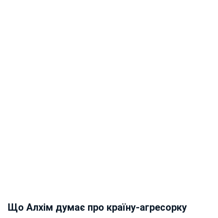
Що Алхім думає про країну-агресорку