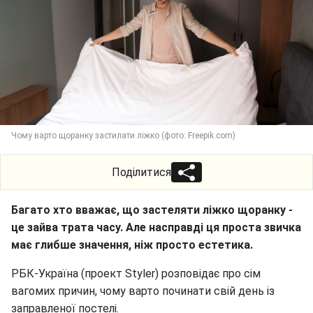
Чому варто щоранку застилати ліжко (фото: Freepik.com)
Поділитися
Багато хто вважає, що застеляти ліжко щоранку -
це зайва трата часу. Але насправді ця проста звичка
має глибше значення, ніж просто естетика.
РБК-Україна (проект Styler) розповідає про сім
вагомих причин, чому варто починати свій день із
заправленої постелі.