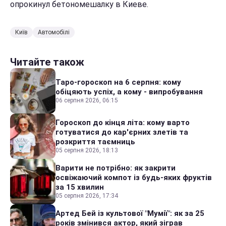
опрокинул бетономешалку в Киеве.
Київ
Автомобілі
Читайте також
Таро-гороскоп на 6 серпня: кому
обіцяють успіх, а кому - випробування
06 серпня 2026, 06:15
Гороскоп до кінця літа: кому варто
готуватися до кар'єрних злетів та
розкриття таємниць
05 серпня 2026, 18:13
Варити не потрібно: як закрити
освіжаючий компот із будь-яких фруктів
за 15 хвилин
05 серпня 2026, 17:34
Артед Бей із культової "Мумії": як за 25
років змінився актор, який зіграв