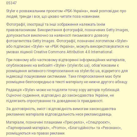
05347
Styler є розважальним проєктом «РБК-Україна», який розповідає про
людей, тренди і все, що цікаво читати поза новинами.
Фотографії, ілюстрації та інші зображення належать їхнім
правовласникам. Використання фотографій, позначених Getty Images,
допускається виключно за наявності письмового дозволу
фотоагентства Getty Images. Фотографії, позначені логотипом «Styler»
або підписані «Styler» чи «РБК-Україна», можуть використовуватися на
умовах ліцензії Creative Commons Attribution 4.0 International.
При повному або частковому відтворенні інформаційних матеріалів,
опублікованих на вебсайті «Styler» (styler.rbc.ua), обов'язковим є
розміщення активного гіперпосилання на styler.rbc.ua, відкритого для
індексації пошуковими системами. Таке гіперпосилання має бути
розміщене безпосередньо в тексті матеріалу не нижче другого абзацу.
Редакція «Styler» може не поділяти точку зору авторів публікацій.
Оціночні судження, відповідно до законодавства України, не
підлягають спростуванню та доведенню їх правдивості.
За достовірність, зміст і відповідність вимогам законодавства
рекламних матеріалів відповідальність несе рекламодавець.
Матеріали, позначені плашками «Прес-реліз», «Спецпроєкт»,
«Партнерський матеріал», «Promo», «Благодійність» та «Резонанс»,
розміщуються на правах реклами.