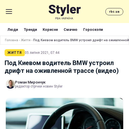
rbc.ua
Люди
Тренди
Корисне
Смачно
Гороскопи
Головна
›
Життя
›
Под Киевом водитель BMW устроил дрифт на оживленной
ЖИТТЯ
05 липня 2021, 07:44
Под Киевом водитель BMW устроил
дрифт на оживленной трассе (видео)
Роман Мирончук
редактор стрічки новин Styler