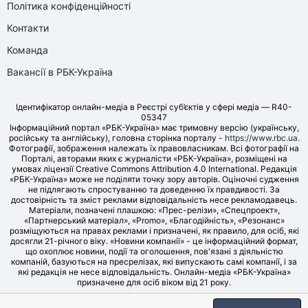
Політика конфіденційності
Контакти
Команда
Вакансії в РБК-Україна
Ідентифікатор онлайн-медіа в Реєстрі суб’єктів у сфері медіа — R40-
05347
Інформаційний портал «РБК-Україна» має тримовну версію (українську,
російську та англійську), головна сторінка порталу -
https://www.rbc.ua
.
Фотографії, зображення належать їх правовласникам. Всі фотографії на
Порталі, авторами яких є журналісти «РБК-Україна», розміщені на
умовах ліцензії Creative Commons Attribution 4.0 International. Редакція
«РБК-Україна» може не поділяти точку зору авторів. Оціночні судження
не підлягають спростуванню та доведенню їх правдивості. За
достовірність та зміст реклами відповідальність несе рекламодавець.
Матеріали, позначені плашкою: «Прес-релізи», «Спецпроект»,
«Партнерський матеріал», «Promo», «Благодійність», «Резонанс»
розміщуються на правах реклами і призначені, як правило, для осіб, які
досягли 21-річного віку. «Новини компанії» - це інформаційний формат,
що охоплює новини, події та оголошення, пов'язані з діяльністю
компаній, базуються на пресрелізах, які випускають самі компанії, і за
які редакція не несе відповідальність. Онлайн-медіа «РБК-Україна»
призначене для осіб віком від 21 року.
© LLC «UBT MEDIA», 2006-2026.