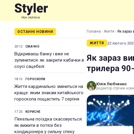
Головна
›
Життя
›
Як зараз 
ОСТАННІ НОВИНИ
22 лютого 2024
ЖИТТЯ
20:12
СМАЧНО
Відкриваєш банку і вже не
Як зараз ви
зупинитися: як закрити кабачки в
трилера 90-
соусі сацебелі
18:13
ГОРОСКОПИ
Юлія Любченко
Життя кардинально зміниться на
редактор стрічки нови
краще: яким знакам китайського
гороскопа пощастить 7 серпня
17:25
КОРИСНЕ
Пекельна поїздка скасовується:
як вижити в потязі без
кондиціонера у сильну спеку