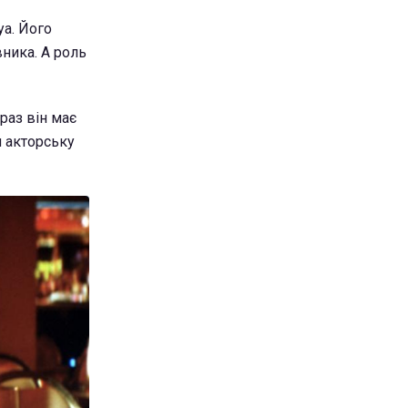
а. Його
вника. А роль
раз він має
и акторську