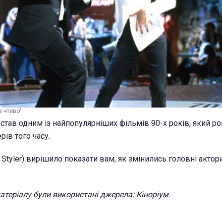
е чтиво"
став одним із найпопулярніших фільмів 90-х років, який р
рів того часу.
Styler) вирішило показати вам, як змінились головні актор
атеріалу були використані джерела: Кіноріум.