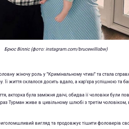
Брюс Вілліс (фото: instagram.com/brucewillisbw)
головну жіночу роль у "Кримінальному чтиві" та стала спр
. Її життя склалося досить вдало, а кар’єра успішною та б
я, акторка була заміжня двічі, обидва її чоловіки були пов'
араз Турман живе в цивільному шлюбі з третім чоловіком,
приголомшливий вигляд та продовжує тішити фоловерів св