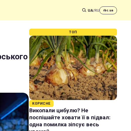
UA
/
RU
rbc.ua
ТОП
рського
КОРИСНЕ
Викопали цибулю? Не
поспішайте ховати її в підвал:
одна помилка зіпсує весь