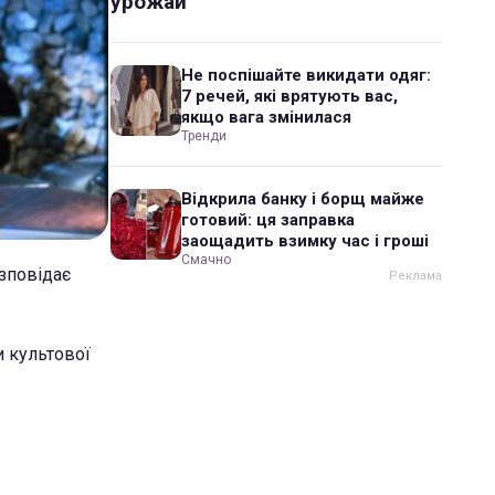
урожай
Не поспішайте викидати одяг:
7 речей, які врятують вас,
якщо вага змінилася
Тренди
Відкрила банку і борщ майже
готовий: ця заправка
заощадить взимку час і гроші
Смачно
озповідає
и культової