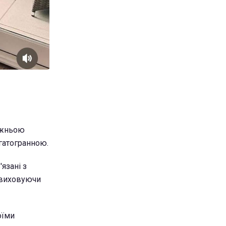
авжньою
агатогранною.
язані з
 виховуючи
оїми