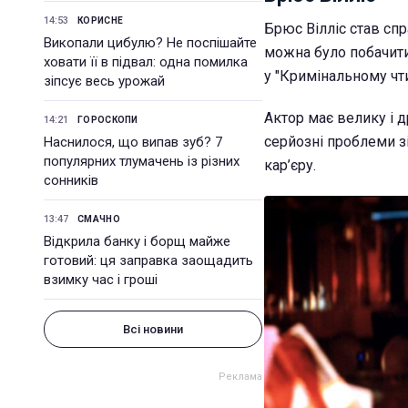
14:53
КОРИСНЕ
Брюс Вілліс став сп
Викопали цибулю? Не поспішайте
можна було побачити 
ховати її в підвал: одна помилка
у "Кримінальному чт
зіпсує весь урожай
Актор має велику і д
14:21
ГОРОСКОПИ
серйозні проблеми з
Наснилося, що випав зуб? 7
популярних тлумачень із різних
кар’єру.
сонників
13:47
СМАЧНО
Відкрила банку і борщ майже
готовий: ця заправка заощадить
взимку час і гроші
Всі новини