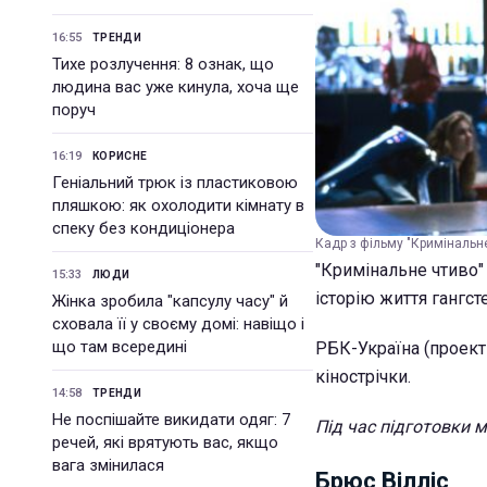
16:55
ТРЕНДИ
Тихе розлучення: 8 ознак, що
людина вас уже кинула, хоча ще
поруч
16:19
КОРИСНЕ
Геніальний трюк із пластиковою
пляшкою: як охолодити кімнату в
спеку без кондиціонера
Кадр з фільму "Кримінальн
"Кримінальне чтиво" 
15:33
ЛЮДИ
історію життя гангсте
Жінка зробила "капсулу часу" й
сховала її у своєму домі: навіщо і
що там всередині
РБК-Україна (проект 
кінострічки.
14:58
ТРЕНДИ
Не поспішайте викидати одяг: 7
Під час підготовки м
речей, які врятують вас, якщо
вага змінилася
Брюс Вілліс