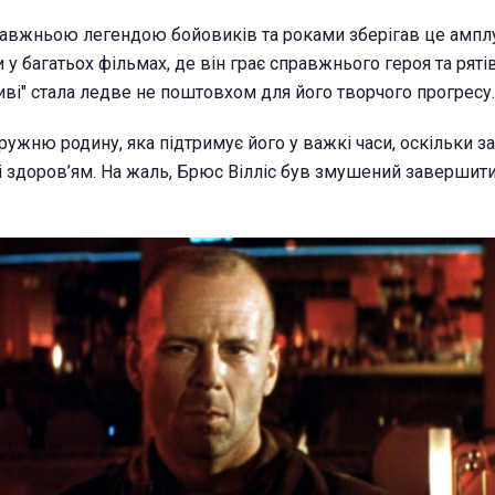
равжньою легендою бойовиків та роками зберігав це амплу
у багатьох фільмах, де він грає справжнього героя та ряті
иві" стала ледве не поштовхом для його творчого прогресу.
ружню родину, яка підтримує його у важкі часи, оскільки за
і здоров’ям. На жаль, Брюс Вілліс був змушений завершит