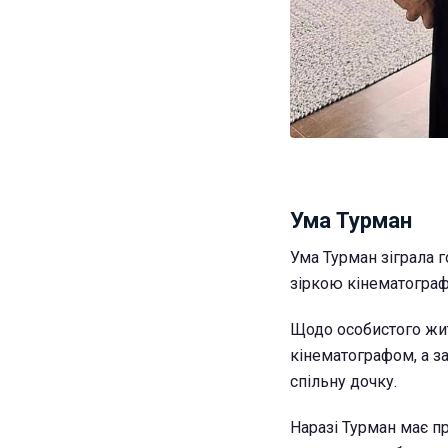
Ума Турман
Ума Турман зіграла 
зіркою кінематографу
Щодо особистого житт
кінематографом, а з
спільну дочку.
Наразі Турман має 