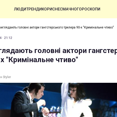
ЛЮДИ
ТРЕНДИ
КОРИСНЕ
СМАЧНО
ГОРОСКОПИ
виглядають головні актори гангстерського трилера 90-х "Кримінальне чтиво"
 · 21:12
глядають головні актори гангсте
х "Кримінальне чтиво"
н Styler