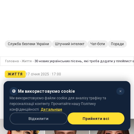
Служба безпеки України
Штучний інтелект
Чат-боти
Поради
Головна
›
Життя
›
30 нових українських пісень, які треба додати у плейлист в
ЖИТТЯ
17 січня 2025 · 17:00
30 нових українських пісень, які треба
додати у плейлист в січні
Іванна Пашкевич
редактор стрічки новин
🍪
Ми використовуємо cookie
✕
Ми використовуємо файли cookie для аналізу трафіку та
персоналізації контенту. Прочитайте нашу Політику
конфіденційності.
Детальніше
Відхилити
Прийняти всі