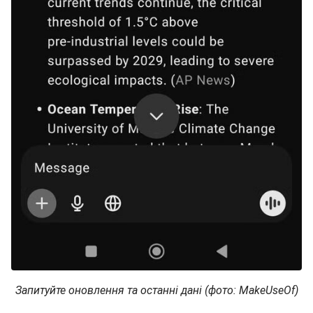
Запитуйте оновлення та останні дані (фото: MakeUseOf)
У нас також є матеріал про
10 креативних способів
використовувати ChatGPT
для розваги дітей.