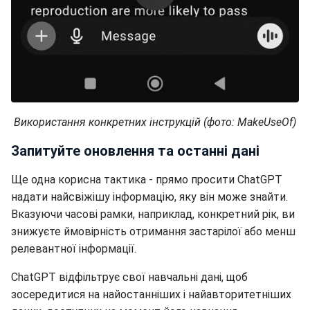
Використання конкретних інструкцій (фото: MakeUseOf)
Запитуйте оновлення та останні дані
Ще одна корисна тактика - прямо просити ChatGPT
надати найсвіжішу інформацію, яку він може знайти.
Вказуючи часові рамки, наприклад, конкретний рік, ви
знижуєте ймовірність отримання застарілої або менш
релевантної інформації.
ChatGPT відфільтрує свої навчальні дані, щоб
зосередитися на найостанніших і найавторитетніших
даних, доступних на момент його навчання.
Так, наприклад, якщо вам потрібні дані про зміну