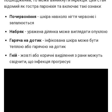
пошкоджений, то може виникнути інфекція. Цей стан
відомий як гостра пароніхія та включає такі ознаки:
Почервоніння
- шкіра навколо нігтя червоніє і
запалюється
Набряк
-
уражена ділянка може виглядати опухлою
Гаряча на дотик
- інфікована шкіра може бути
теплою або гарячою на дотик
Гній
- жовті або коричні виділення з рани можуть
свідчити, що інфекція прогресує