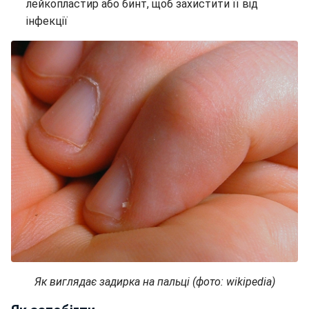
лейкопластир або бинт, щоб захистити її від
інфекції
Як виглядає задирка на пальці (фото: wikipedia)