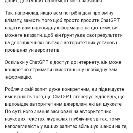
клімату, замість того щоб просто просити ChatGPT
надати вам відповідну інформацію на цю тему, ви
можете вказати, щоб він ґрунтував свої результати
на дослідженнях і звітах з авторитетних установ і
провідних університетів.
Оскільки у ChatGPT є доступ до інтернету, він може
конкретно отримати найостаннішу необхідну вам
інформацію.
Роблячи свій запит дуже конкретним, ви підвищуєте
ймовірність того, що ChatGPT згенерує відповідь, що
відповідає авторитетним джерелам, які ви шукаєте.
По суті, його знання засновані на авторитетних
наукових текстах, журналах і публічних звітах, тому
наполегливість у ваших запитах збільшує шанси на те,
що інформація буде найостаннішою з доступних.
Зрештою, щоб отримати найкращі результати від