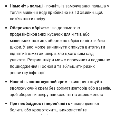
Намочіть пальці
- почніть із замочування пальців у
теплій мильній воді приблизно на 10 хвилин, щоб
пом’якшити шкіру
Обережно обріжте
- за допомогою
продезінфікованих кусачок для нігтів або
маленьких ножиць обережно обріжте ніготь біля
шкіри. У вас може виникнути спокуса витягнути
піднятий шматок шкіри, але цього вам слід
уникати. Розрив шкіри може спричинити подальше
пошкодження її основи та збільшити ризик
розвитку інфекції
Нанесіть зволожуючий крем
- використовуйте
зволожуючий крем без ароматизаторів або вазелін,
щоб зберегти шкіру навколо нігтів зволоженою
При необхідності перев’яжіть
- якщо ділянка
болить або кровоточить, використайте