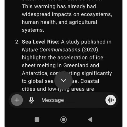
Визначення типу джерела (фото: MakeUseOf)