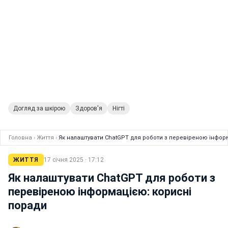
Догляд за шкірою
Здоров'я
Нігті
Головна
›
Життя
›
Як налаштувати ChatGPT для роботи з перевіреною інфор
ЖИТТЯ
17 січня 2025 · 17:12
Як налаштувати ChatGPT для роботи з
перевіреною інформацією: корисні
поради
Павло Колеснік
редактор стрічки новин