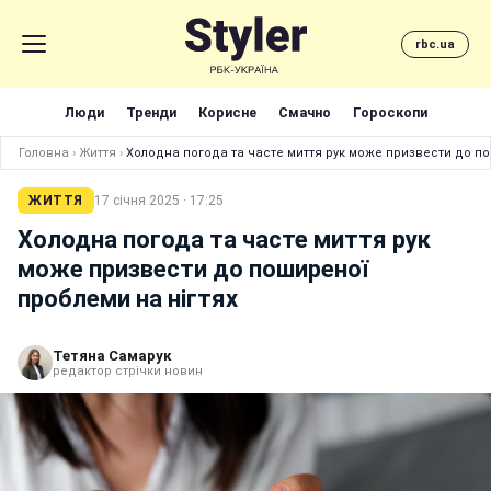
rbc.ua
Люди
Тренди
Корисне
Смачно
Гороскопи
Головна
›
Життя
›
Холодна погода та часте миття рук може призвести до по
ЖИТТЯ
17 січня 2025 · 17:25
Холодна погода та часте миття рук
може призвести до поширеної
проблеми на нігтях
Тетяна Самарук
редактор стрічки новин