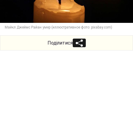
Майкл Джеймс Райан умер (иллюстративное фото: pixabay.com)
Поділитися