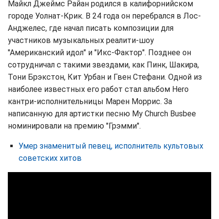
Майкл Джеймс Райан родился в калифорнийском
городе Уолнат-Крик. В 24 года он перебрался в Лос-
Анджелес, где начал писать композиции для
участников музыкальных реалити-шоу
"Американский идол" и "Икс-Фактор". Позднее он
сотрудничал с такими звездами, как Пинк, Шакира,
Тони Брэкстон, Кит Урбан и Гвен Стефани. Одной из
наиболее известных его работ стал альбом Hero
кантри-исполнительницы Марен Моррис. За
написанную для артистки песню My Church Busbee
номинировали на премию "Грэмми".
Умер знаменитый певец, исполнитель культовых
советских хитов