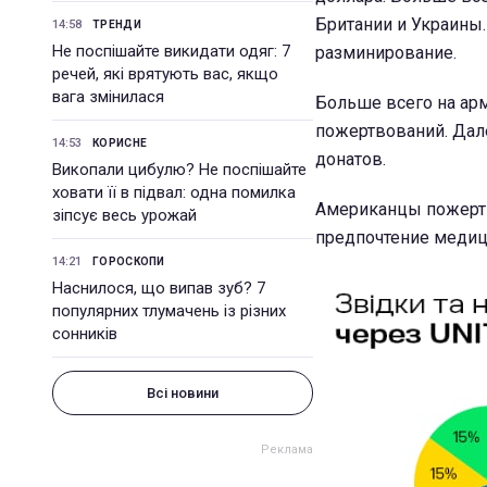
Британии и Украины.
14:58
ТРЕНДИ
Не поспішайте викидати одяг: 7
разминирование.
речей, які врятують вас, якщо
вага змінилася
Больше всего на арм
пожертвований. Дале
14:53
КОРИСНЕ
донатов.
Викопали цибулю? Не поспішайте
ховати її в підвал: одна помилка
Американцы пожертво
зіпсує весь урожай
предпочтение медиц
14:21
ГОРОСКОПИ
Наснилося, що випав зуб? 7
популярних тлумачень із різних
сонників
Всі новини