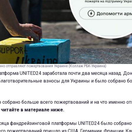
енно отправляют пожертвования Украине (Коллаж РБК-Украина)
атформа UNITED24 заработала почти два месяца назад. До
благотворительные взносы для Украины и было собрано бо
о собрано больше всего пожертвований и на что именно о
-
читайте в материале ниже.
сяца фандрейзинговой платформы UNITED24 было собрано 
его пожертвований пришло из США, Германии, Франции, Ка