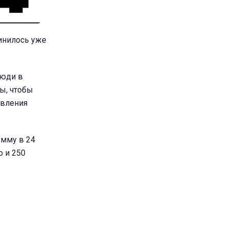
инилось уже
Люди в
ы, чтобы
явления
умму в 24
 и 250