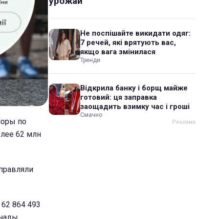
урожай
Не поспішайте викидати одяг:
7 речей, які врятують вас,
якщо вага змінилася
Тренди
Відкрила банку і борщ майже
готовий: ця заправка
заощадить взимку час і гроші
Смачно
норы по
лее 62 млн
тправляли
62 864 493
нады,