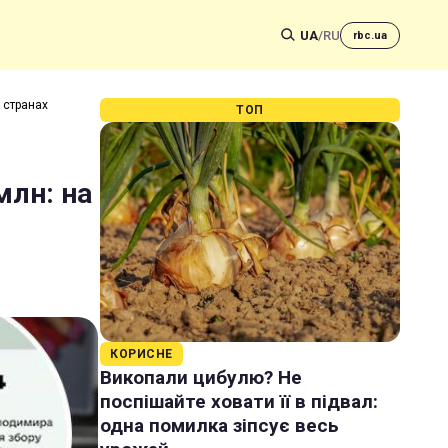
UA
/
RU
rbc.ua
 странах
ТОП
млн: на
КОРИСНЕ
Викопали цибулю? Не
поспішайте ховати її в підвал:
одна помилка зіпсує весь