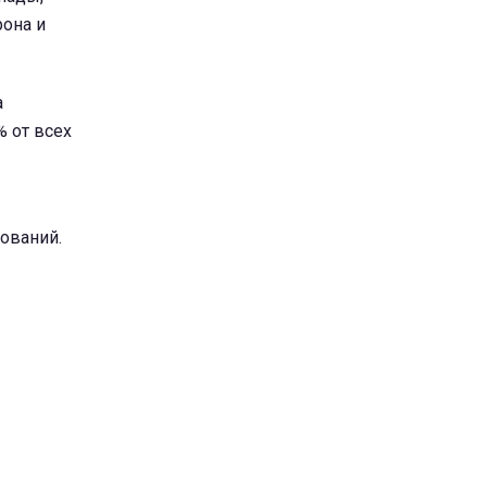
рона и
а
% от всех
ований.