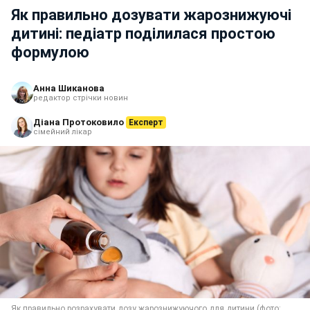
Як правильно дозувати жарознижуючі
дитині: педіатр поділилася простою
формулою
Анна Шиканова
редактор стрічки новин
Діана Протоковило
Експерт
сімейний лікар
Як правильно розрахувати дозу жарознижуючого для дитини (фото: