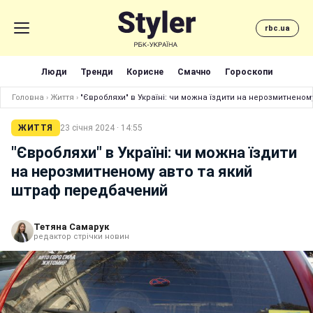
rbc.ua
Люди
Тренди
Корисне
Смачно
Гороскопи
Головна
›
Життя
›
"Євробляхи" в Україні: чи можна їздити на нерозмитнено
ЖИТТЯ
23 січня 2024 · 14:55
"Євробляхи" в Україні: чи можна їздити
на нерозмитненому авто та який
штраф передбачений
Тетяна Самарук
редактор стрічки новин