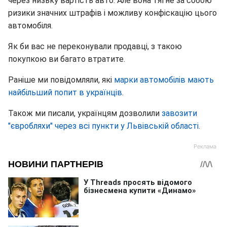
через низьку вартість авто. Але вона тягне за собою
ризики значних штрафів і можливу конфіскацію цього
автомобіля.
Як би вас не переконували продавці, з такою
покупкою ви багато втратите.
Раніше ми повідомляли, які
марки автомобілів мають
найбільший попит в українців
.
Також ми писали, українцям дозволили
завозити
"євробляхи" через всі пункти у Львівській області
.