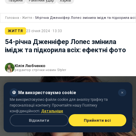
Тварини
Ракетний удар
Харків
Головна
›
Життя
›
54-річна Дженніфер Лопес змінила імідж та підкорила всі
ЖИТТЯ
23 січня 2024 · 13:33
54-річна Дженніфер Лопес змінила
імідж та підкорила всіх: ефектні фото
Юлія Любченко
редактор стрічки новин Styler
🍪
Ми використовуємо cookie
✕
Ми використовуємо файли cookie для аналізу трафіку та
персоналізації контенту. Прочитайте нашу Політику
конфіденційності.
Детальніше
Відхилити
Прийняти всі