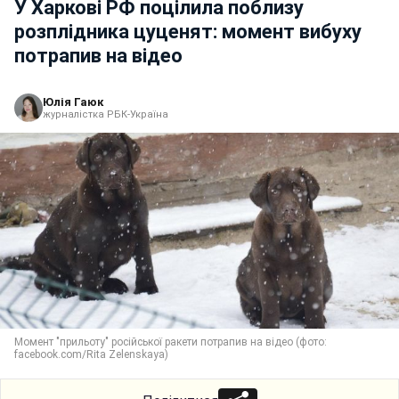
У Харкові РФ поцілила поблизу
розплідника цуценят: момент вибуху
потрапив на відео
Юлія Гаюк
журналістка РБК-Україна
Момент "прильоту" російської ракети потрапив на відео (фото:
facebook.com/Rita Zelenskaya)