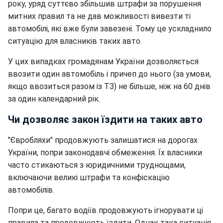
року, уряд суттєво збільшив штрафи за порушення
митних правил та не дав можливості вивезти ті
автомобілі, які вже були завезені. Тому це ускладнило
ситуацію для власників таких авто.
У цих випадках громадянам України дозволяється
ввозити один автомобіль і причеп до нього (за умови,
якщо ввозиться разом із ТЗ) не більше, ніж на 60 днів
за один календарний рік.
Чи дозволяє закон їздити на таких авто
"Євробляхи" продовжують залишатися на дорогах
України, попри законодавчі обмеження. Їх власники
часто стикаються з юридичними труднощами,
включаючи великі штрафи та конфіскацію
автомобілів.
Попри це, багато водіїв продовжують ігнорувати ці
правила та продовжують їздити. Однак така ситуація