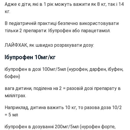
Адже є діти, які в 1 рік можуть важити як 8 кг, так і 14
кг.
В педіатричній практиці безпечно використовувати
тільки 2 препарати: Ібупрофен або парацетамол.
ЛАЙФХАК, як швидко розрахувати дозу:
Ібупрофен 10мг/кг
ібупрофен в дозі 100мг/5мл (нурофен, дарфен, ібуфен,
бофен)
вага дитини, поділена на 2 = разовій дозі препарату в
мілілітрах.
Наприклад, дитина важить 10 кг, то разова доза 10/2
= 5 мл
ібупрофен в дозуванні 200мг/5мл (нурофен форте,