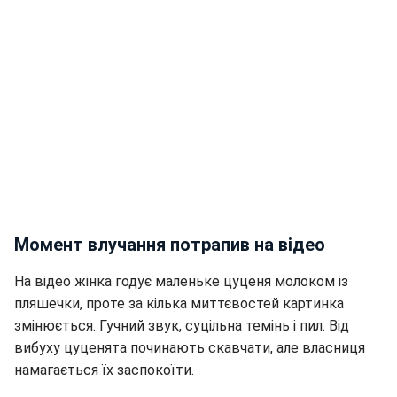
Момент влучання потрапив на відео
На відео жінка годує маленьке цуценя молоком із
пляшечки, проте за кілька миттєвостей картинка
змінюється. Гучний звук, суцільна темінь і пил. Від
вибуху цуценята починають скавчати, але власниця
намагається їх заспокоїти.