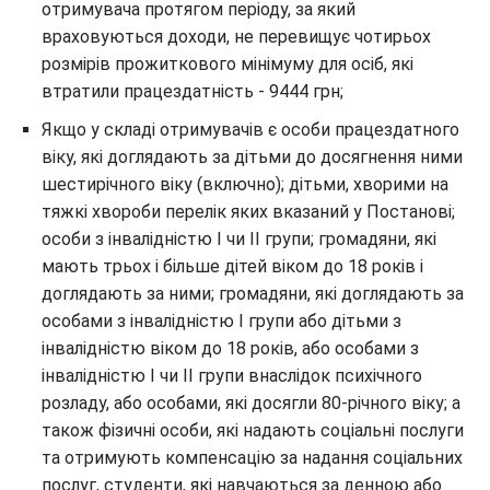
отримувача протягом періоду, за який
враховуються доходи, не перевищує чотирьох
розмірів прожиткового мінімуму для осіб, які
втратили працездатність - 9444 грн;
Якщо у складі отримувачів є особи працездатного
віку, які доглядають за дітьми до досягнення ними
шестирічного віку (включно); дітьми, хворими на
тяжкі хвороби перелік яких вказаний у Постанові;
особи з інвалідністю I чи II групи; громадяни, які
мають трьох і більше дітей віком до 18 років і
доглядають за ними; громадяни, які доглядають за
особами з інвалідністю I групи або дітьми з
інвалідністю віком до 18 років, або особами з
інвалідністю I чи II групи внаслідок психічного
розладу, або особами, які досягли 80-річного віку; а
також фізичні особи, які надають соціальні послуги
та отримують компенсацію за надання соціальних
послуг, студенти, які навчаються за денною або