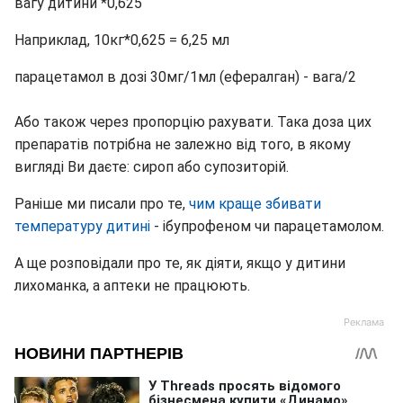
вагу дитини *0,625
Наприклад, 10кг*0,625 = 6,25 мл
парацетамол в дозі 30мг/1мл (ефералган) - вага/2
Або також через пропорцію рахувати. Така доза цих
препаратів потрібна не залежно від того, в якому
вигляді Ви даєте: сироп або супозиторій.
Раніше ми писали про те,
чим краще збивати
температуру дитині
- ібупрофеном чи парацетамолом.
А ще розповідали про те, як діяти, якщо у дитини
лихоманка, а аптеки не працюють.