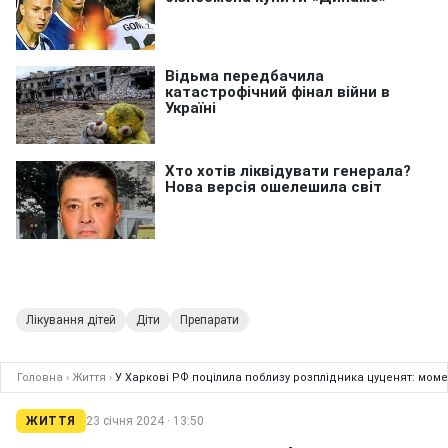
Лікування дітей
Діти
Препарати
Головна
›
Життя
›
У Харкові РФ поцілила поблизу розплідника цуценят: моме
ЖИТТЯ
23 січня 2024 · 13:50