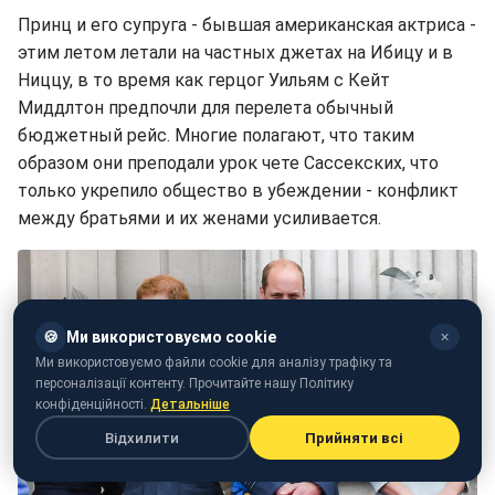
Принц и его супруга - бывшая американская актриса -
этим летом летали на частных джетах на Ибицу и в
Ниццу, в то время как герцог Уильям с Кейт
Миддлтон предпочли для перелета обычный
бюджетный рейс. Многие полагают, что таким
образом они преподали урок чете Сассекских, что
только укрепило общество в убеждении - конфликт
между братьями и их женами усиливается.
🍪
Ми використовуємо cookie
✕
Ми використовуємо файли cookie для аналізу трафіку та
персоналізації контенту. Прочитайте нашу Політику
конфіденційності.
Детальніше
Відхилити
Прийняти всі