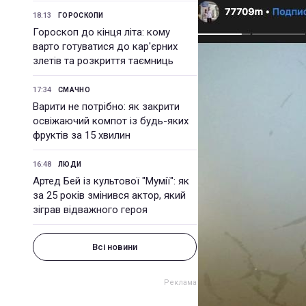
18:13
ГОРОСКОПИ
Гороскоп до кінця літа: кому
варто готуватися до кар'єрних
злетів та розкриття таємниць
17:34
СМАЧНО
Варити не потрібно: як закрити
освіжаючий компот із будь-яких
фруктів за 15 хвилин
16:48
ЛЮДИ
Артед Бей із культової "Мумії": як
за 25 років змінився актор, який
зіграв відважного героя
Всі новини