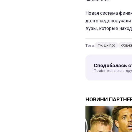
Новая система фина
долго недополучали 
вузы, которые наход
Теги:
ФК Дніпро
общеж
Сподобалась с
Поділіться нею з др