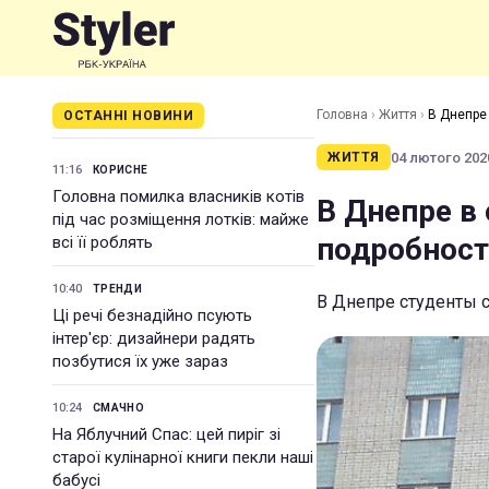
Головна
›
Життя
›
В Днепре
ОСТАННІ НОВИНИ
04 лютого 2020
ЖИТТЯ
11:16
КОРИСНЕ
Головна помилка власників котів
В Днепре в
під час розміщення лотків: майже
подробност
всі її роблять
10:40
ТРЕНДИ
В Днепре студенты с
Ці речі безнадійно псують
інтер'єр: дизайнери радять
позбутися їх уже зараз
10:24
СМАЧНО
На Яблучний Спас: цей пиріг зі
старої кулінарної книги пекли наші
бабусі