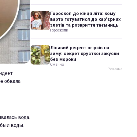
Гороскоп до кінця літа: кому
варто готуватися до кар'єрних
злетів та розкриття таємниць
Гороскопи
Лінивий рецепт огірків на
зиму: секрет хрусткої закуски
без мороки
Смачно
идент
ле обвала
ивалась вода.
 был воды.