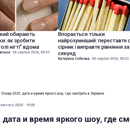
який обирають
Впорається тільки
ки: як зробити
найрозумніший: переставте 
голі нігті" вдома
сірник і виправте рівняння за
івська
·
06 серпня 2026, 08:43
секунд
Катерина Собкова
·
06 серпня 2026, 08:02
›
Оскар 2020: дата и время яркого шоу, где смотреть в Украине
 лютого 2020 · 19:05
 дата и время яркого шоу, где с