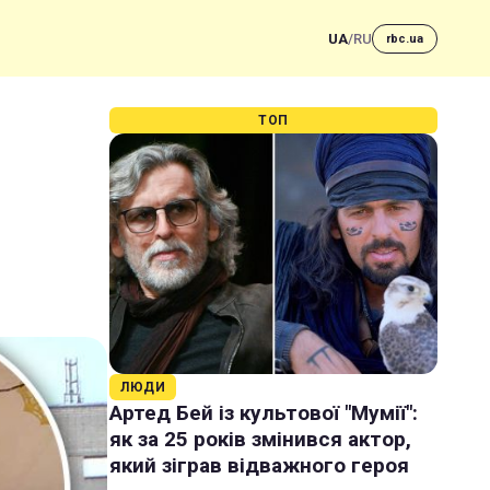
UA
/
RU
rbc.ua
ТОП
ЛЮДИ
Артед Бей із культової "Мумії":
як за 25 років змінився актор,
який зіграв відважного героя