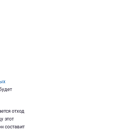
ых
будет
ается отход
у этот
он составит