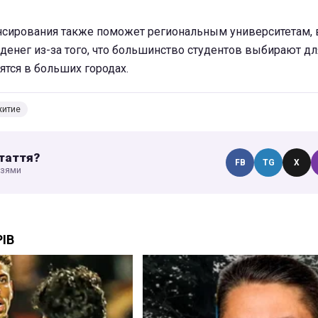
нсирования также поможет региональным университетам, 
денег из-за того, что большинство студентов выбирают дл
ятся в больших городах.
итие
таття?
FB
TG
X
узями