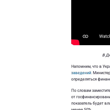
В Д
Напомним, что в Ук
заведений
. Министе
определяться финан
По словам заместите
от госфинансировани
показатель будет вл
менее 50%.