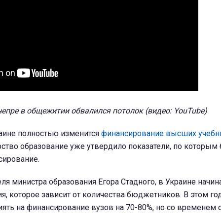
непре в общежитии обвалился потолок (видео: YouTube)
раине полностью изменится
финансирование высших учебн
рство образование уже утвердило показатели, по которым 
сирование.
ля министра образования Егора Стадного, в Украине начин
я, которое зависит от количества бюджетников. В этом год
иять на финансирование вузов на 70-80%, но со временем 