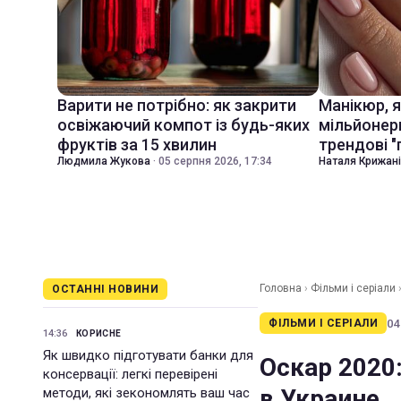
Варити не потрібно: як закрити
Манікюр, 
освіжаючий компот із будь-яких
мільйонер
фруктів за 15 хвилин
трендові "
Людмила Жукова
·
05 серпня 2026, 17:34
Наталя Крижан
Головна
›
Фільми і серіали
ОСТАННІ НОВИНИ
04
ФІЛЬМИ І СЕРІАЛИ
14:36
КОРИСНЕ
Як швидко підготувати банки для
Оскар 2020:
консервації: легкі перевірені
в Украине
методи, які зекономлять ваш час