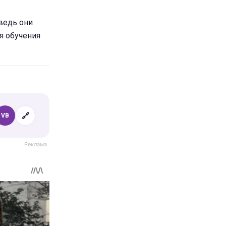
ведь они
я обучения
🔗
VB