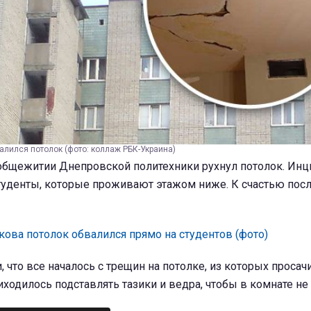
алился потолок (фото: коллаж РБК-Украина)
общежитии Днепровской политехники рухнул потолок. Инц
туденты, которые проживают этажом ниже. К счастью пос
ова потолок обвалился прямо на студентов (фото)
, что все началось с трещин на потолке, из которых просач
одилось подставлять тазики и ведра, чтобы в комнате не