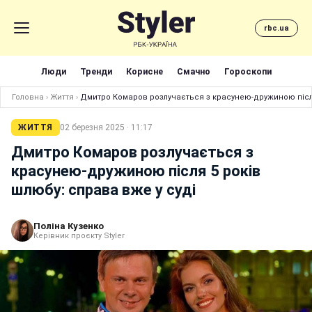
rbc.ua
Люди
Тренди
Корисне
Смачно
Гороскопи
Головна
›
Життя
›
Дмитро Комаров розлучається з красунею-дружиною після
ЖИТТЯ
02 березня 2025 · 11:17
Дмитро Комаров розлучається з
красунею-дружиною після 5 років
шлюбу: справа вже у суді
Поліна Кузенко
Керівник проєкту Styler