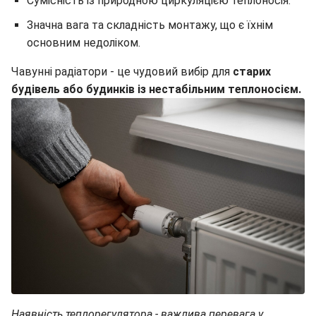
Сумісність із природною циркуляцією теплоносія.
Значна вага та складність монтажу, що є їхнім
основним недоліком.
Чавунні радіатори - це чудовий вибір для
старих
будівель або будинків із нестабільним теплоносієм.
Наявність теплорегулятора - важлива перевага у