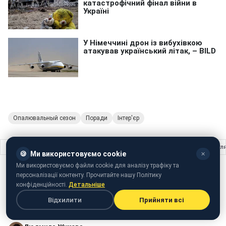
Опалювальный сезон
Поради
Інтер'єр
Головна
›
Життя
›
Напій, який потрібно пити щодня після 50 років, щоб виг
🍪
Ми використовуємо cookie
✕
Ми використовуємо файли cookie для аналізу трафіку та
ЖИТТЯ
02 березня 2025 · 09:51
персоналізації контенту. Прочитайте нашу Політику
Напій, який потрібно пити щодня після
конфіденційності.
Детальніше
50 років, щоб виглядати молодше
Відхилити
Прийняти всі