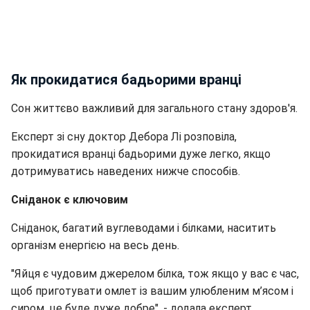
Як прокидатися бадьорими вранці
Сон життєво важливий для загального стану здоров'я.
Експерт зі сну доктор Дебора Лі розповіла,
прокидатися вранці бадьорими дуже легко, якщо
дотримуватись наведених нижче способів.
Сніданок є ключовим
Сніданок, багатий вуглеводами і білками, наситить
організм енергією на весь день.
"Яйця є чудовим джерелом білка, тож якщо у вас є час,
щоб приготувати омлет із вашим улюбленим м’ясом і
сиром, це буде дуже добре", - додала експерт.