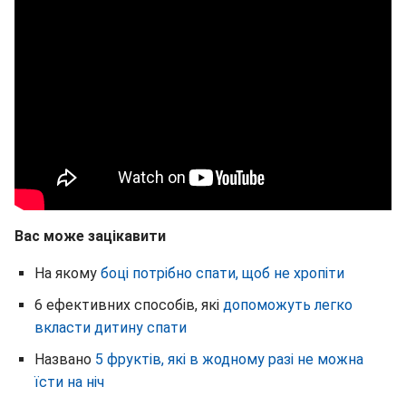
Вас може зацікавити
На якому
боці потрібно спати, щоб не хропіти
6 ефективних способів, які
допоможуть легко
вкласти дитину спати
Названо
5 фруктів, які в жодному разі не можна
їсти на ніч