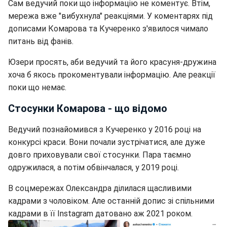
Сам ведучий поки що інформацію не коментує. Втім,
мережа вже "вибухнула" реакціями. У коментарях під
дописами Комарова та Кучеренко з'явилося чимало
питань від фанів.
Юзери просять, аби ведучий та його красуня-дружина
хоча б якось прокоментували інформацію. Але реакції
поки що немає.
Стосунки Комарова - що відомо
Ведучий познайомився з Кучеренко у 2016 році на
конкурсі краси. Вони почали зустрічатися, але дуже
довго приховували свої стосунки. Пара таємно
одружилася, а потім обвінчалася, у 2019 році.
В соцмережах Олександра ділилася щасливими
кадрами з чоловіком. Але останній допис зі спільними
кадрами в її Instagram датовано аж 2021 роком.