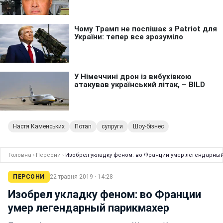
Настя Каменських
Потап
супруги
Шоу-бізнес
Головна
›
Персони
›
Изобрел укладку феном: во Франции умер легендарны
ПЕРСОНИ
22 травня 2019 · 14:28
Изобрел укладку феном: во Франции
умер легендарный парикмахер