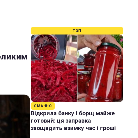
ТОП
еликим
СМАЧНО
Відкрила банку і борщ майже
готовий: ця заправка
заощадить взимку час і гроші