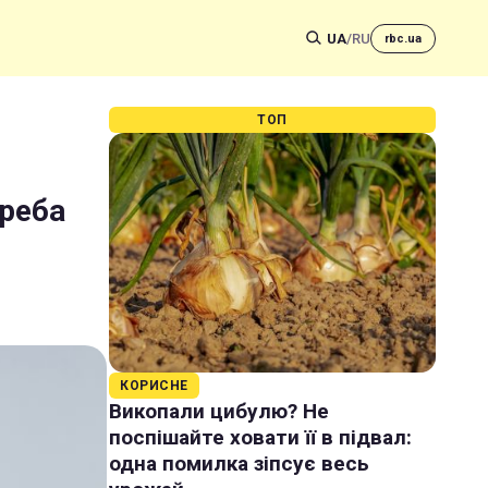
UA
/
RU
rbc.ua
ТОП
треба
КОРИСНЕ
Викопали цибулю? Не
поспішайте ховати її в підвал:
одна помилка зіпсує весь