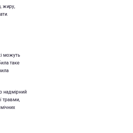
, жиру,
ати.
кі можуть
била таке
чила
що надмірний
ї травми,
імічних