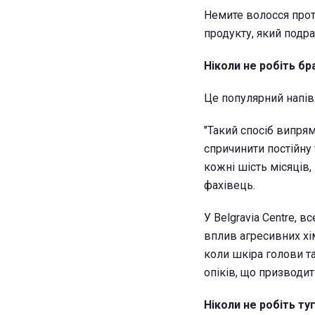
Немите волосся прот
продукту, який подр
Ніколи не робіть б
Це популярний напів
"Такий спосіб випрям
спричинити постійну
кожні шість місяців,
фахівець.
У Belgravia Centre, 
вплив агресивних хі
коли шкіра голови т
опіків, що призводит
Ніколи не робіть туг