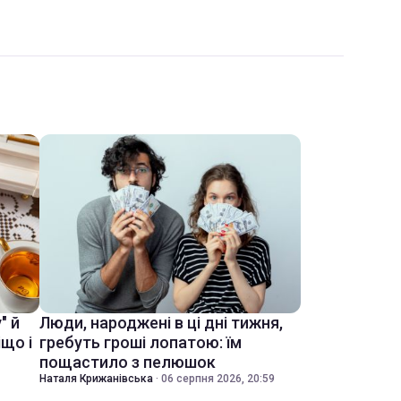
" й
Люди, народжені в ці дні тижня,
іщо і
гребуть гроші лопатою: їм
пощастило з пелюшок
Наталя Крижанівська
·
06 серпня 2026, 20:59