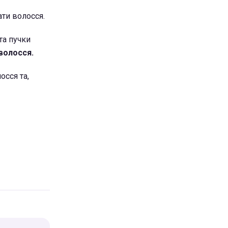
ати волосся.
та пучки
волосся.
осся та,