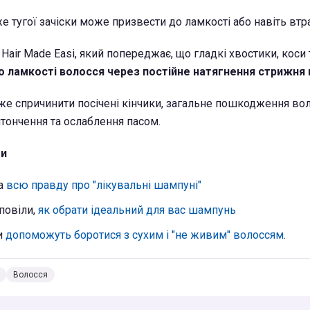
е тугої зачіски може призвести до ламкості або навіть втр
air Made Easi, який попереджає, що гладкі хвостики, коси 
 ламкості волосся через постійне натягнення стрижня 
же спричинити посічені кінчики, загальне пошкодження вол
тончення та ослаблення пасом.
ти
ла
всю правду про "лікувальні шампуні"
повіли,
як обрати ідеальний для вас шампунь
и
допоможуть боротися з сухим і "не живим" волоссям
.
Волосся