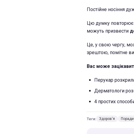
Постійне носіння дуж
Цю думку повторює H
можуть призвести
до
Це, у свою чергу, мо
зрештою, помітне ви
Вас може зацікави
Перукар розкри
Дерматологи роз
4 простих способ
Теги:
Здоров'я
Поради