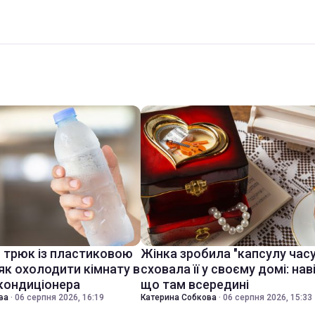
й трюк із пластиковою
Жінка зробила "капсулу часу
як охолодити кімнату в
сховала її у своєму домі: нав
 кондиціонера
що там всередині
ва
·
06 серпня 2026, 16:19
Катерина Собкова
·
06 серпня 2026, 15:33