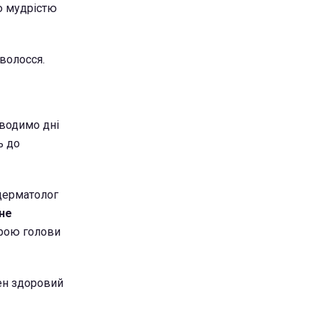
ю мудрістю
волосся.
оводимо дні
ь до
дерматолог
не
рою голови
бен здоровий