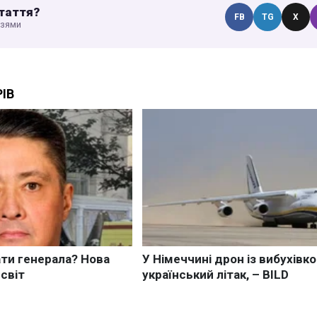
таття?
FB
TG
X
узями