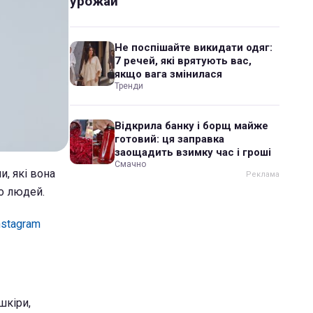
урожай
Не поспішайте викидати одяг:
7 речей, які врятують вас,
якщо вага змінилася
Тренди
Відкрила банку і борщ майже
готовий: ця заправка
заощадить взимку час і гроші
Смачно
и, які вона
о людей.
nstagram
шкіри,