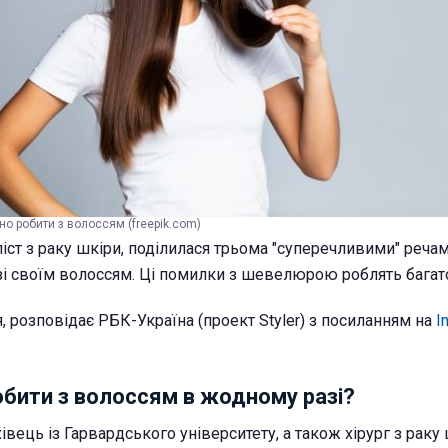
ібно робити з волоссям (freepik.com)
іст з раку шкіри, поділилася трьома "суперечливими" речам
 зі своїм волоссям. Ці помилки з шевелюрою роблять багат
, розповідає РБК-Україна (проект Styler) з посиланням на
I
обити з волоссям в жодному разі?
хівець із Гарвардського університету, а також хірург з раку 