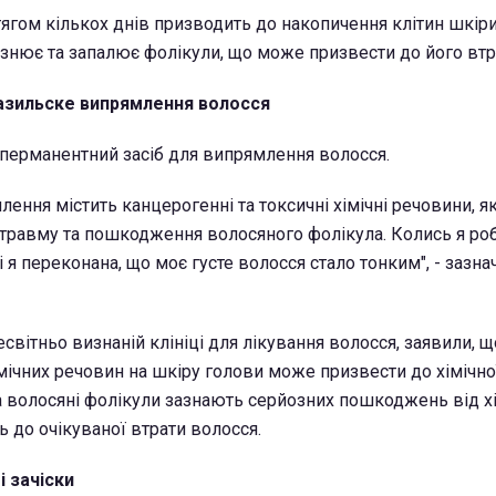
ягом кількох днів призводить до накопичення клітин шкіри
азнює та запалює фолікули, що може призвести до його втр
разильске випрямлення волосся
перманентний засіб для випрямлення волосся.
лення містить канцерогенні та токсичні хімічні речовини, я
 травму та пошкодження волосяного фолікула. ​​Колись я ро
 і я переконана, що моє густе волосся стало тонким", - зазна
всесвітньо визнаній клініці для лікування волосся, заявили, 
мічних речовин на шкіру голови може призвести до хімічно
а волосяні фолікули зазнають серйозних пошкоджень від х
ь до очікуваної втрати волосся.
і зачіски