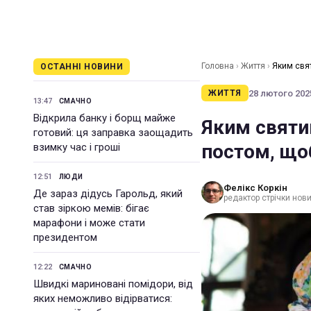
Головна
›
Життя
›
Яким свя
ОСТАННІ НОВИНИ
28 лютого 2025
ЖИТТЯ
13:47
СМАЧНО
Відкрила банку і борщ майже
Яким святи
готовий: ця заправка заощадить
постом, що
взимку час і гроші
12:51
ЛЮДИ
Фелікс Коркін
Де зараз дідусь Гарольд, який
редактор стрічки нов
став зіркою мемів: бігає
марафони і може стати
президентом
12:22
СМАЧНО
Швидкі мариновані помідори, від
яких неможливо відірватися: