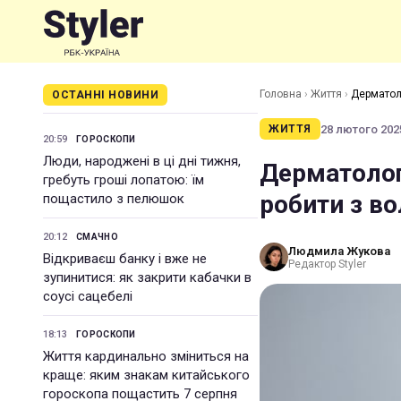
Головна
›
Життя
›
Дерматоло
ОСТАННІ НОВИНИ
28 лютого 2025
ЖИТТЯ
20:59
ГОРОСКОПИ
Люди, народжені в ці дні тижня,
Дерматолог 
гребуть гроші лопатою: їм
робити з в
пощастило з пелюшок
20:12
СМАЧНО
Людмила Жукова
Відкриваєш банку і вже не
Редактор Styler
зупинитися: як закрити кабачки в
соусі сацебелі
18:13
ГОРОСКОПИ
Життя кардинально зміниться на
краще: яким знакам китайського
гороскопа пощастить 7 серпня