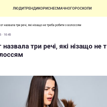
ЛЮДИ
ТРЕНДИ
КОРИСНЕ
СМАЧНО
ГОРОСКОПИ
г назвала три речі, які нізащо не треба робити з волоссям
 · 10:45
назвала три речі, які нізащо не 
олоссям