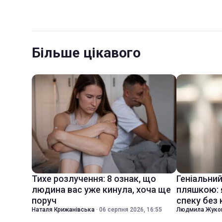
Більше цікавого
Тихе розлучення: 8 ознак, що
Геніальни
людина вас уже кинула, хоча ще
пляшкою: 
поруч
спеку без
Наталя Крижанівська
·
06 серпня 2026, 16:55
Людмила Жуко