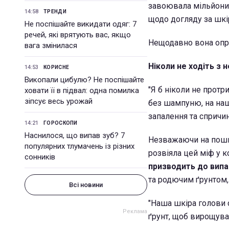
завоювала мільйони 
14:58
ТРЕНДИ
щодо догляду за шкі
Не поспішайте викидати одяг: 7
речей, які врятують вас, якщо
Нещодавно вона опри
вага змінилася
Ніколи не ходіть з 
14:53
КОРИСНЕ
Викопали цибулю? Не поспішайте
"Я б ніколи не прот
ховати її в підвал: одна помилка
зіпсує весь урожай
без шампуню, на наш
запалення та спричин
14:21
ГОРОСКОПИ
Наснилося, що випав зуб? 7
Незважаючи на пошир
популярних тлумачень із різних
розвіяла цей міф у 
сонників
призводить до випа
та родючим ґрунтом,
Всі новини
"Наша шкіра голови с
ґрунт, щоб вирощуват