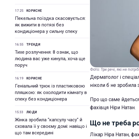
17:25
КОРИСНЕ
Пекельна поїздка скасовується:
як вижити в потязі без
кондиціонера у сильну спеку
16:55
ТРЕНДИ
Тихе розлучення: 8 ознак, що
людина вас уже кинула, хоча ще
поруч
Фото: Три речі, які не потр
Дерматолог і спеціал
16:19
КОРИСНЕ
ніколи б не зробила
Геніальний трюк із пластиковою
пляшкою: як охолодити кімнату в
спеку без кондиціонера
Про що саме йдеться
фахівця Ніри Натан.
15:33
ЛЮДИ
Жінка зробила "капсулу часу" й
Що не треба р
сховала її у своєму домі: навіщо і
що там всередині
Лікар Ніра Натан, фа