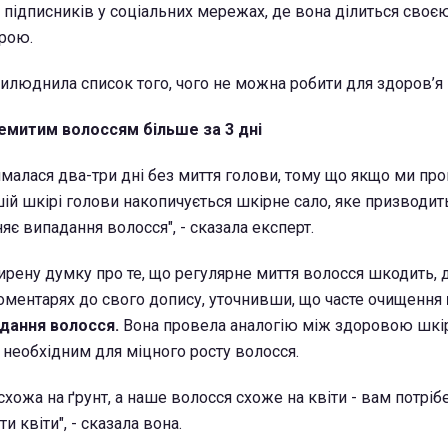
підписників у соціальних мережах, де вона ділиться своє
рою.
люднила список того, чого не можна робити для здоров’я 
немитим волоссям більше за 3 дні
рималася два-три дні без миття голови, тому що якщо ми пр
ій шкірі голови накопичується шкірне сало, яке призводит
яє випадання волосся", - сказала експерт.
ену думку про те, що регулярне миття волосся шкодить, 
коментарях до свого допису, уточнивши, що часте очищення
дання волосся.
Вона провела аналогію між здоровою шкі
 необхідним для міцного росту волосся.
хожа на ґрунт, а наше волосся схоже на квіти - вам потрі
и квіти", - сказала вона.