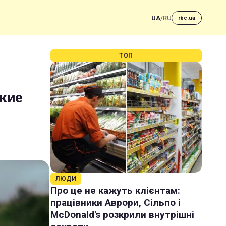
UA
/
RU
rbc.ua
ТОП
акие
ЛЮДИ
Про це не кажуть клієнтам:
працівники Аврори, Сільпо і
McDonald's розкрили внутрішні