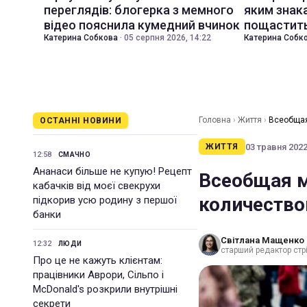
переглядів: блогерка з мемного
яким знак
відео пояснила кумедний вчинок
пощастить
Катерина Собкова
·
05 серпня 2026, 14:22
Катерина Собк
Головна
›
Життя
›
Всеобщая
ОСТАННІ НОВИНИ
03 травня 2022 
ЖИТТЯ
12:58
СМАЧНО
Ананаси більше не купую! Рецепт
Всеобщая м
кабачків від моєї свекрухи
количество
підкорив усю родину з першої
банки
Світлана Мащенко
12:32
ЛЮДИ
старший редактор стрі
Про це не кажуть клієнтам:
працівники Аврори, Сільпо і
McDonald's розкрили внутрішні
секрети