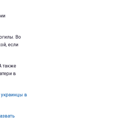
ими
огилы. Во
ой, если
А также
атери в
 украинцы в
назвать