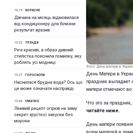
16:19
КОРИСНЕ
Дівчина на місяць відмовилася
від кондиціонеру для білизни:
результат вразив
15:52
ТРЕНДИ
Речі красиві, а образ дивний:
стилістка пояснила помилку, яку
роблять усі модниці
Фото: День матери в Украин
День Матери в Украи
15:27
ГОРОСКОПИ
праздник выпадает н
Наснилася брудна вода? Ось що
це може означати насправді
матери отмечают во 
15:04
СМАЧНО
Что это за праздник
Лінивий рецепт огірків на зиму:
читайте ниже.
секрет хрусткої закуски без
мороки
День матери появил
всем матерей в памя