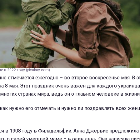
е в 2022 году (pixabay-com)
не отмечается ежегодно – во второе воскресенье мая. В эт
а 8 мая. Этот праздник очень важен для каждого украинца
многих странах мира, ведь он о главном человеке в жизни
, как нужно его отмечать и нужно ли поздравлять всех жен
ся в 1908 году в Филадельфии. Анна Джервис предложила
ть о своей умершей маме – в один день. Она написала пис