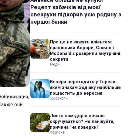
Рецепт кабачків від моєї
свекрухи підкорив усю родину з
першої банки
Про це не кажуть клієнтам:
працівники Аврори, Сільпо і
McDonald's розкрили внутрішні
секрети
Люди
Венера переходить у Терези:
яким знакам Зодіаку найбільше
пощастить до вересня
мобилизация,
Гороскопи
Также они
Листя помідорів почало
скручуватися? Не панікуйте,
причина "на поверхні"
Корисне