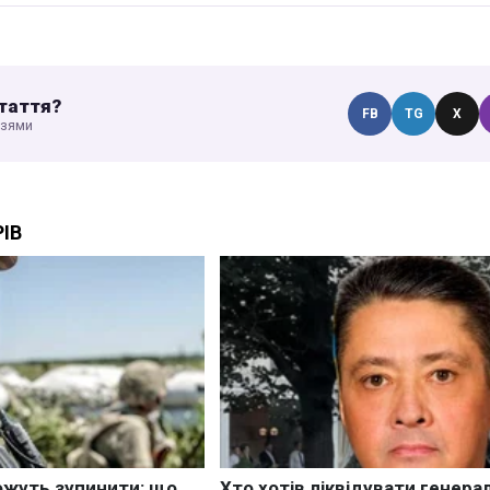
таття?
FB
TG
X
узями