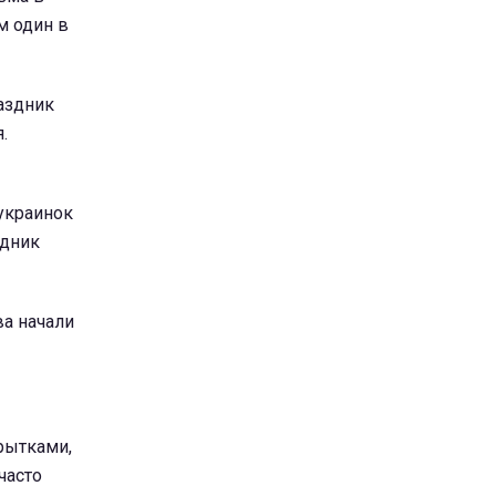
м один в
раздник
.
украинок
здник
ва начали
крытками,
часто