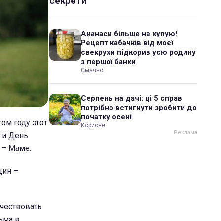
секрети
Ананаси більше не купую!
Рецепт кабачків від моєї
свекрухи підкорив усю родину
з першої банки
Смачно
Серпень на дачі: ці 5 справ
потрібно встигнути зробити до
початку осені
ом году этот
Корисне
 и День
 – Маме.
щин –
 чествовать
ьма в