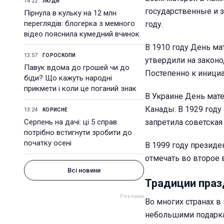
14:22
ЛЮДИ
государственные и 
Пірнула в кульку на 12 млн
переглядів: блогерка з мемного
году.
відео пояснила кумедний вчинок
В 1910 году День ма
13:57
ГОРОСКОПИ
утвердили на законо
Павук вдома до грошей чи до
Постепенно к инициа
біди? Що кажуть народні
прикмети і коли це поганий знак
В Украине День мате
Канады. В 1929 году
13:24
КОРИСНЕ
Серпень на дачі: ці 5 справ
запретила советская 
потрібно встигнути зробити до
початку осені
В 1999 году президе
отмечать во второе 
Всі новини
Традиции праз
Во многих странах в
небольшими подаркам