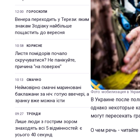
12:00
ГОРОСКОПИ
Венера переходить у Терези: яким
знакам Зодіаку найбільше
пощастить до вересня
10:58
КОРИСНЕ
Листя помідорів почало
скручуватися? Не панікуйте,
причина "на поверхні"
10:13
СМАЧНО
Неймовірно смачні мариновані
Фото: мобилизация в Украи
баклажани за ніч: готую ввечері, а
В Украине после по
зранку вже можна їсти
однако некоторые к
09:27
ТРЕНДИ
могут пересекать гр
Лише люди з гострим зором
знаходять всі 5 відмінностей: є
О чем речь - читайт
усього 40 секунд