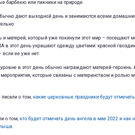
ые барбекю или пикники на природе.
обычно дают выходной день и занимаются всеми домашн
ельно.
ь и матерей, который уже покинули этот мир – посещают м
А в этот день украшают одежду цветами: красной гвоздик
 если ее уже нет.
уровне в этот день обычно награждают матерей-героинь. 
 мероприятия, которые связаны с материнством и ролью м
 писали о том,
какие церковные праздники будут отмечать
и о том,
кто будет отмечать день ангела в мае 2022 и как 
лыша.