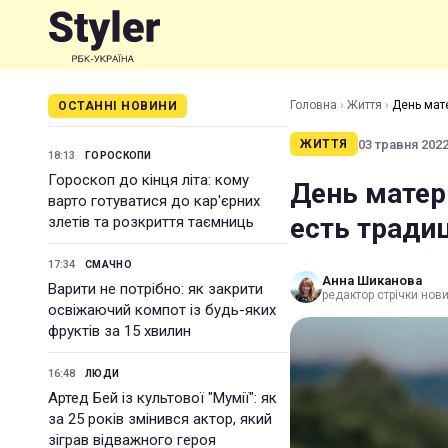
Головна
›
Життя
›
День мате
ОСТАННІ НОВИНИ
03 травня 2022 
ЖИТТЯ
18:13
ГОРОСКОПИ
Гороскоп до кінця літа: кому
День матер
варто готуватися до кар'єрних
есть тради
злетів та розкриття таємниць
17:34
СМАЧНО
Анна Шиканова
Варити не потрібно: як закрити
редактор стрічки нов
освіжаючий компот із будь-яких
фруктів за 15 хвилин
16:48
ЛЮДИ
Артед Бей із культової "Мумії": як
за 25 років змінився актор, який
зіграв відважного героя