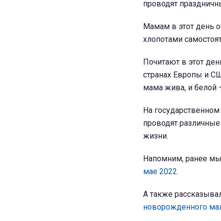
проводят праздничн
Мамам в этот день 
хлопотами самостоят
Почитают в этот ден
странах Европы и СШ
мама жива, и белой –
На государственном 
проводят различные
жизни.
Напомним, ранее мы
мае 2022.
А также рассказывал
новорожденного ма