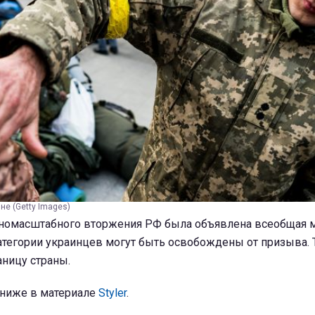
не (Getty Images)
лномасштабного вторжения РФ была объявлена всеобщая 
атегории украинцев могут быть освобождены от призыва. 
аницу страны.
е ниже в материале
Styler
.