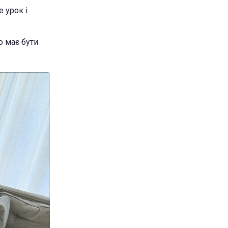
 урок і
ю має бути