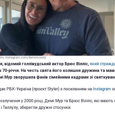
фото: instagram.com/demimoore)
я, відомий голлівудський актор Брюс Вілліс,
який стражд
ив 70-річчя. На честь свята його колишня дружина та мам
мі Мур зворушила фанів сімейними кадрами зі святкуван
ає РБК-Україна (проєкт Styler) з посиланням на
Instagram
з
розлучення у 2000 році, Демі Мур та Брюс Вілліс, які мають
і Таллулу, зберегли дружні стосунки.