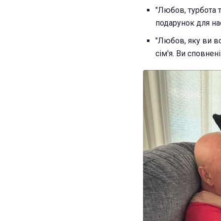
"Любов, турбота т
подарунок для нас
"Любов, яку ви вс
сім'я. Ви сповнені