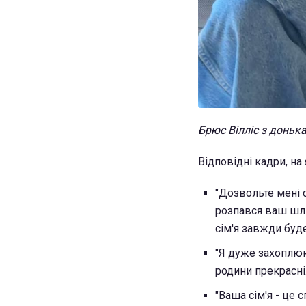
Брюс Вілліс з доньк
Відповідні кадри, на
"Дозвольте мені с
розпався ваш шлю
сім'я завжди буд
"Я дуже захоплюю
родини прекрасні.
"Ваша сім'я - це 