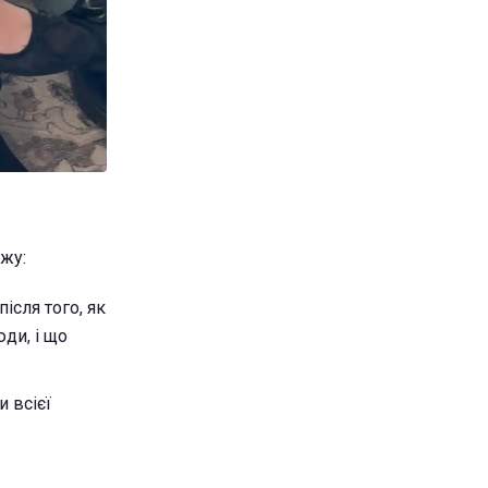
ежу:
ісля того, як
ди, і що
 всієї