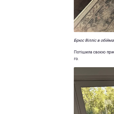
Брюс Вілліс в обійм
Потішила своєю прис
го.