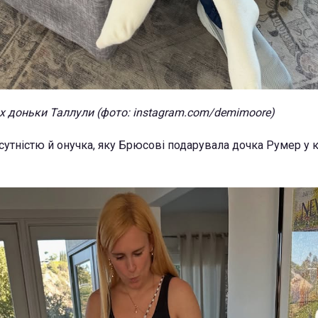
ах доньки Таллули (фото: instagram.com/demimoore)
утністю й онучка, яку Брюсові подарувала дочка Румер у к