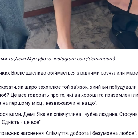
ами та Демі Мур (фото: instagram.com/demimoore)
 яких Вілліс щасливо обіймається з рідними розчулили мер
казати, як щиро захоплює той зв'язок, який ви побудували п
б? Це все говорить про те, які ви хороші та приземлені лю
е на першому місці, незважаючи ні на що".
ся вами, Демі. Яка ви співчутлива і чуйна людина. Стосунки
 Єдність - це все".
справжнє натхнення. Співчуття, доброта і безумовна любов".