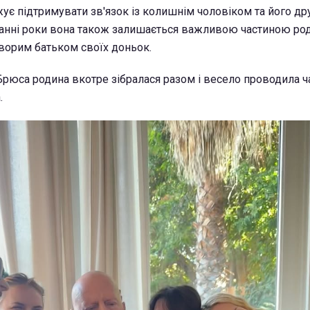
жує підтримувати зв'язок із колишнім чоловіком та його 
анні роки вона також залишається важливою частиною род
хворим батьком своїх доньок.
рюса родина вкотре зібралася разом і весело проводила ча
.