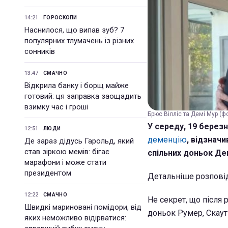
14:21
ГОРОСКОПИ
Наснилося, що випав зуб? 7
популярних тлумачень із різних
сонників
13:47
СМАЧНО
Відкрила банку і борщ майже
готовий: ця заправка заощадить
взимку час і гроші
Брюс Вілліс та Демі Мур (
У середу, 19 березн
12:51
ЛЮДИ
деменцію
, відзнач
Де зараз дідусь Гарольд, який
став зіркою мемів: бігає
спільних доньок Де
марафони і може стати
президентом
Детальніше розповід
12:22
СМАЧНО
Не секрет, що після 
Швидкі мариновані помідори, від
доньок Румер, Скаут 
яких неможливо відірватися: