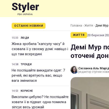
Головна
›
Життя
›
Демі Мур 
ОСТАННІ НОВИНИ
20 березня 202
ЖИТТЯ
15:33
ЛЮДИ
Жінка зробила "капсулу часу" й
Демі Мур по
сховала її у своєму домі: навіщо і
оточені до
що там всередині
14:58
ТРЕНДИ
Сюзанна Аль Марід
Не поспішайте викидати одяг: 7
редактор стрічки нов
речей, які врятують вас, якщо
вага змінилася
14:53
КОРИСНЕ
Викопали цибулю? Не поспішайте
ховати її в підвал: одна помилка
зіпсує весь урожай