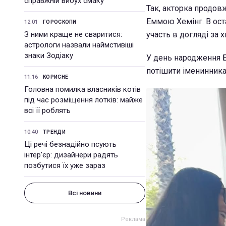
справжній вибух смаку
Так, акторка продов
Еммою Хемінг. В ост
12:01
ГОРОСКОПИ
З ними краще не сваритися:
участь в догляді за 
астрологи назвали наймстивіші
знаки Зодіаку
У день народження Б
потішити іменинника
11:16
КОРИСНЕ
Головна помилка власників котів
під час розміщення лотків: майже
всі її роблять
10:40
ТРЕНДИ
Ці речі безнадійно псують
інтер'єр: дизайнери радять
позбутися їх уже зараз
Всі новини