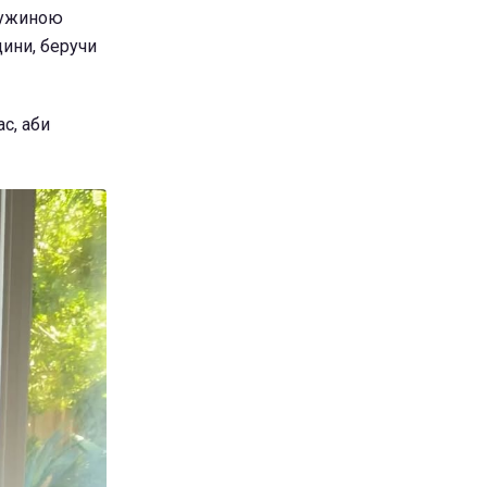
дружиною
ини, беручи
с, аби