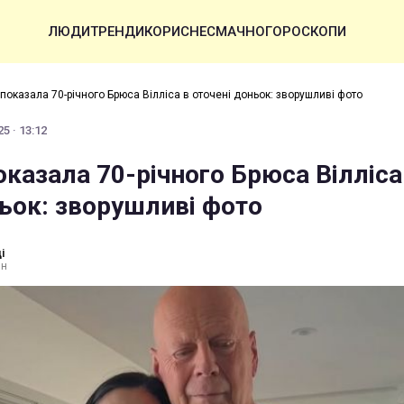
ЛЮДИ
ТРЕНДИ
КОРИСНЕ
СМАЧНО
ГОРОСКОПИ
показала 70-річного Брюса Вілліса в оточені доньок: зворушливі фото
5 · 13:12
казала 70-річного Брюса Вілліса
ньок: зворушливі фото
і
ин