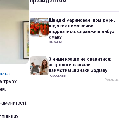
президентом
Швидкі мариновані помідори,
від яких неможливо
відірватися: справжній вибух
смаку
Смачно
З ними краще не сваритися:
астрологи назвали
наймстивіші знаки Зодіаку
ає на
Гороскопи
а трьох
ня.
наменитості.
 спільних