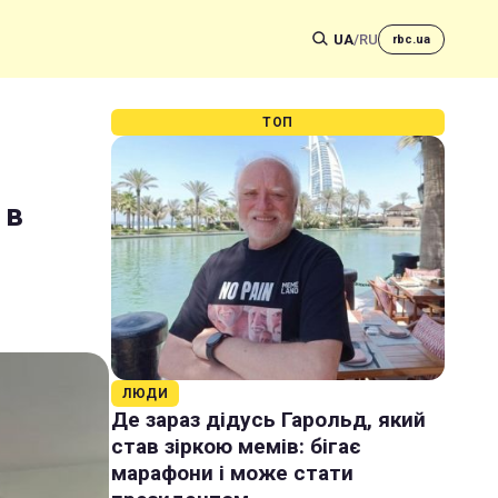
UA
/
RU
rbc.ua
ТОП
 в
ЛЮДИ
Де зараз дідусь Гарольд, який
став зіркою мемів: бігає
марафони і може стати