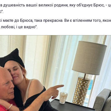
а душевність вашої великої родини, яку об'єднує Брюс, - це
".
і маєте до Брюса, така прекрасна. Ви є втіленням того, яко
 любові, і це видно".