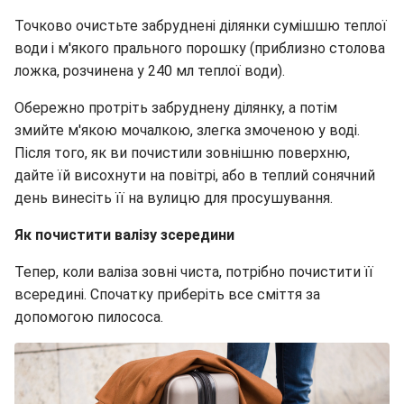
Точково очистьте забруднені ділянки сумішшю теплої
води і м'якого прального порошку (приблизно столова
ложка, розчинена у 240 мл теплої води).
Обережно протріть забруднену ділянку, а потім
змийте м'якою мочалкою, злегка змоченою у воді.
Після того, як ви почистили зовнішню поверхню,
дайте їй висохнути на повітрі, або в теплий сонячний
день винесіть її на вулицю для просушування.
Як почистити валізу зсередини
Тепер, коли валіза зовні чиста, потрібно почистити її
всередині. Спочатку приберіть все сміття за
допомогою пилососа.