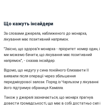
Що кажуть інсайдери
За словами джерела, наближеного до монарха,
лікування має позитивний напрямок.
"Звісно, що здоров'я монарха - пріоритет номер один, і
ми можемо бачити, що лікування має позитивний
напрямок", - сказав інсайдер.
Відомо, що недугу у сина покійного Єлизавети II
виявили після операції через збільшення
передміхурової залози. Поряд із Чарльзом у лікуванні
його підтримує обраниця Камілла.
Також у джерелі зазначається, що монарх прагнув
довести громадськості, що має в собі достатньо сил і