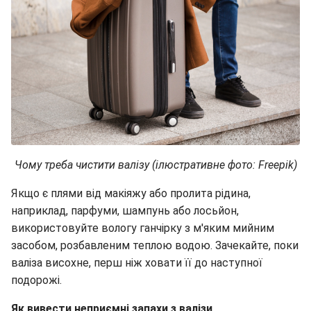
Чому треба чистити валізу (ілюстративне фото: Freepik)
Якщо є плями від макіяжу або пролита рідина,
наприклад, парфуми, шампунь або лосьйон,
використовуйте вологу ганчірку з м'яким мийним
засобом, розбавленим теплою водою. Зачекайте, поки
валіза висохне, перш ніж ховати її до наступної
подорожі.
Як вивести неприємні запахи з валізи