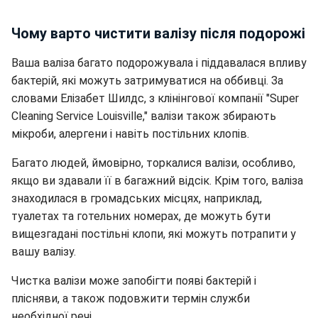
Чому варто чистити валізу після подорожі
Ваша валіза багато подорожувала і піддавалася впливу
бактерій, які можуть затримуватися на оббивці. За
словами Елізабет Шилдс, з клінінгової компанії "Super
Cleaning Service Louisville," валізи також збирають
мікроби, алергени і навіть постільних клопів.
Багато людей, ймовірно, торкалися валізи, особливо,
якщо ви здавали її в багажний відсік. Крім того, валіза
знаходилася в громадських місцях, наприклад,
туалетах та готельних номерах, де можуть бути
вищезгадані постільні клопи, які можуть потрапити у
вашу валізу.
Чистка валізи може запобігти появі бактерій і
плісняви, а також подовжити термін служби
необхідної речі.