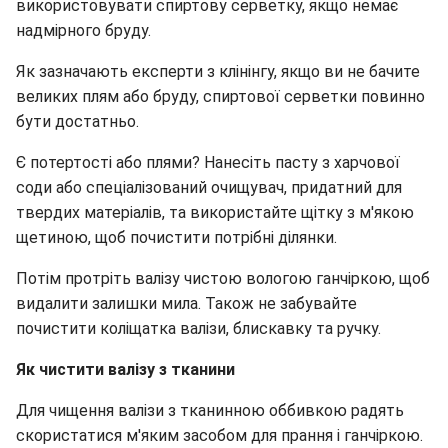
використовувати спиртову серветку, якщо немає
надмірного бруду.
Як зазначають експерти з клінінгу, якщо ви не бачите
великих плям або бруду, спиртової серветки повинно
бути достатньо.
Є потертості або плями? Нанесіть пасту з харчової
соди або спеціалізований очищувач, придатний для
твердих матеріалів, та використайте щітку з м'якою
щетиною, щоб почистити потрібні ділянки.
Потім протріть валізу чистою вологою ганчіркою, щоб
видалити залишки мила. Також не забувайте
почистити коліщатка валізи, блискавку та ручку.
Як чистити валізу з тканини
Для чищення валізи з тканинною оббивкою радять
скористатися м'яким засобом для прання і ганчіркою.