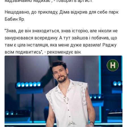
надзвичайно надихає", - говорить артист.
Нещодавно, до прикладу, Діма відкрив для себе парк
Бабин Яр.
"Знав, де він знаходиться, знав історію, але ніколи не
занурювався всередину. А тут зайшов і побачив, що
там є ціла інсталяція, яка мене дуже вразила! Раджу
всім подивитись", - рекомендує він.