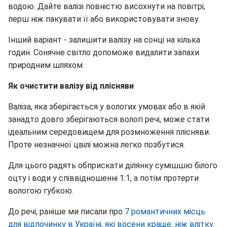
водою. Дайте валізі повністю висохнути на повітрі,
перш ніж пакувати її або використовувати знову.
Інший варіант - залишити валізу на сонці на кілька
годин. Сонячне світло допоможе видалити запахи
природним шляхом.
Як очистити валізу від плісняви
Валіза, яка зберігається у вологих умовах або в якій
занадто довго зберігаються вологі речі, може стати
ідеальним середовищем для розмноження плісняви.
Проте незначної цвілі можна легко позбутися.
Для цього радять обприскати ділянку сумішшю білого
оцту і води у співвідношенні 1:1, а потім протерти
вологою губкою.
До речі, раніше ми писали про
7 романтичних місць
для відпочинку в Україні, які восени краще, ніж влітку
.