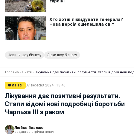
Новини шоу-бізнесу
Зірки шоу-бізнесу
Головна
›
Життя
›
Лікування дає позитивні результати. Стали відомі нові по
ЖИТТЯ
07 вересня 2024 · 13:40
Лікування дає позитивні результати.
Стали відомі нові подробиці боротьби
Чарльза III з раком
Любов Блажко
редактор стрічки новин