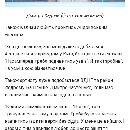
Дмитро Каднай (фото: Новий канал)
Також Каднай любить пройтись Андріївським
узвозом.
"Хоч це і класика, але мені дуже подобається.
Асоціюється з приїздом у Київ, бо тоді тьотя сказала:
"Насамперед треба подивитись узвіз". Я так і зробив",
- з усмішкою зізнається він.
Також артисту дуже подобається ВДНГ та район
іподрому. Ба більше, Дмитро частенько, коли має
вільний час, займається їздою на конях.
"Коли ми знімали кліп на пісню "Полон", то я
тренувався на тому іподромі. Треба було за місяць
навчитись їздити верхи без сідла. У мене це вийшло. І
разом з тим з’явилася любов до цього заняття.