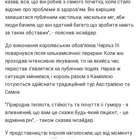
казав; все, що він робив з самого початку, коли стало
відомо про проблеми зі здоров'ям. Він вирішив
залишатися публічним настільки, наскільки міг, аби
люди бачили, що він здатний багато що зробити навіть
за таких обставин", - пояснив інсайдер.
До виконання королівських обов'язків Чарльз III
повернувся після кількамісячної перерви. Коли він
проходив інтенсивне лікування, то на якийсь час
перестав з'являтися на публічних подіях. Наразі ж
ситуація змінилася, і король разом з Каміллою
готуються здійснити традиційний тур Австралією та
Самоа.
"Природна теплота, стійкість та почуття її гумору - я
впевнений, що вам це скаже будь-який пацієнт, - це
відмінна річ", - також сказав інсайдер.
У представництві короля наголосили, що від моменту