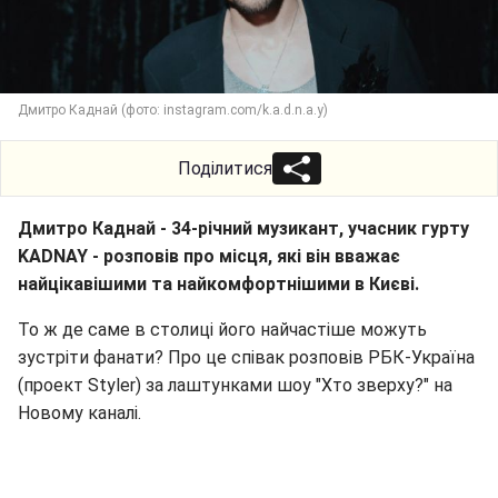
Дмитро Каднай (фото: instagram.com/k.a.d.n.a.y)
Поділитися
Дмитро Каднай - 34-річний музикант, учасник гурту
KADNAY - розповів про місця, які він вважає
найцікавішими та найкомфортнішими в Києві.
То ж де саме в столиці його найчастіше можуть
зустріти фанати? Про це співак розповів РБК-Україна
(проект Styler) за лаштунками шоу "Хто зверху?" на
Новому каналі.