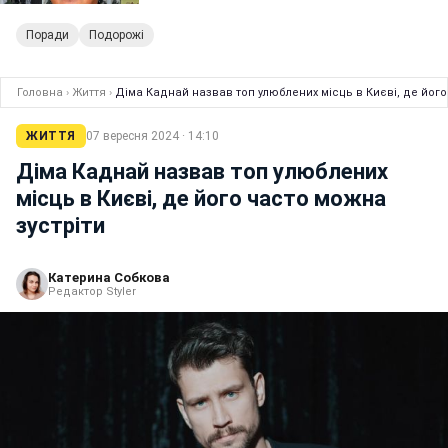
Поради
Подорожі
Головна
›
Життя
›
Діма Каднай назвав топ улюблених місць в Києві, де його
ЖИТТЯ
07 вересня 2024 · 14:10
Діма Каднай назвав топ улюблених
місць в Києві, де його часто можна
зустріти
Катерина Собкова
Редактор Styler