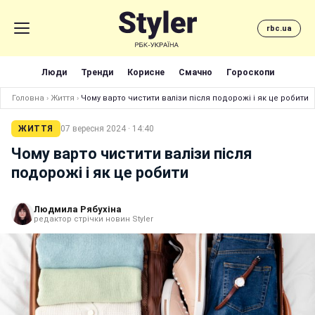
rbc.ua
Люди
Тренди
Корисне
Смачно
Гороскопи
Головна
›
Життя
›
Чому варто чистити валізи після подорожі і як це робити
ЖИТТЯ
07 вересня 2024 · 14:40
Чому варто чистити валізи після
подорожі і як це робити
Людмила Рябухіна
редактор стрічки новин Styler