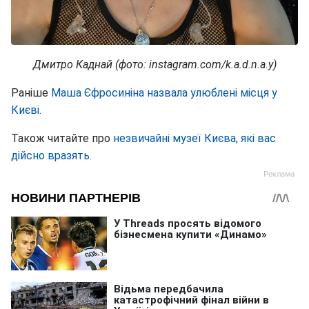
Дмитро Каднай (фото: instagram.com/k.a.d.n.a.y)
Раніше
Маша Єфросиніна назвала улюблені місця у
Києві.
Також читайте про
незвичайні музеї Києва, які вас
дійсно вразять.