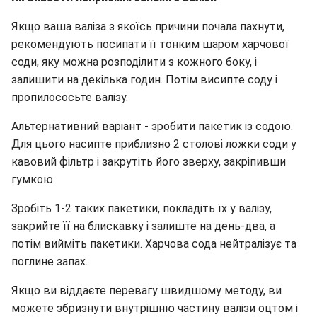
Якщо ваша валіза з якоїсь причини почала пахнути,
рекомендують посипати її тонким шаром харчової
соди, яку можна розподілити з кожного боку, і
залишити на декілька годин. Потім висипте соду і
пропилососьте валізу.
Альтернативний варіант - зробити пакетик із содою.
Для цього насипте приблизно 2 столові ложки соди у
кавовий фільтр і закрутіть його зверху, закріпивши
гумкою.
Зробіть 1-2 таких пакетики, покладіть їх у валізу,
закрийте її на блискавку і залиште на день-два, а
потім вийміть пакетики. Харчова сода нейтралізує та
поглине запах.
Якщо ви віддаєте перевагу швидшому методу, ви
можете збризнути внутрішню частину валізи оцтом і