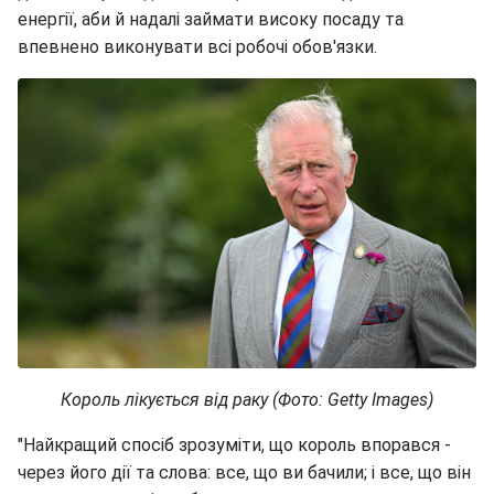
енергії, аби й надалі займати високу посаду та
впевнено виконувати всі робочі обов'язки.
Король лікується від раку (Фото: Getty Images)
"Найкращий спосіб зрозуміти, що король впорався -
через його дії та слова: все, що ви бачили; і все, що він