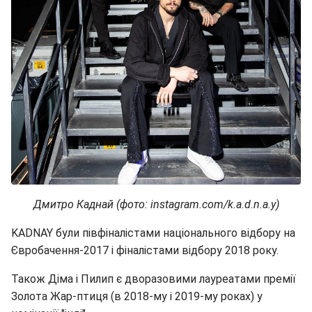
Дмитро Каднай (фото: instagram.com/k.a.d.n.a.y)
KADNAY були півфіналістами національного відбору на
Євробачення-2017 і фіналістами відбору 2018 року.
Також Діма і Пилип є дворазовими лауреатами премії
Золота Жар-птиця (в 2018-му і 2019-му роках) у