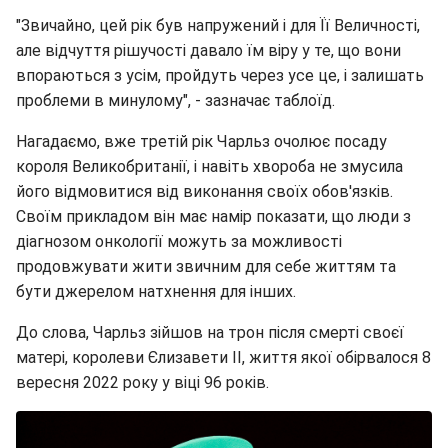
"Звичайно, цей рік був напружений і для Її Величності,
але відчуття рішучості давало їм віру у те, що вони
впораються з усім, пройдуть через усе це, і залишать
проблеми в минулому", - зазначає таблоїд.
Нагадаємо, вже третій рік Чарльз очолює посаду
короля Великобританії, і навіть хвороба не змусила
його відмовитися від виконання своїх обов'язків.
Своїм прикладом він має намір показати, що люди з
діагнозом онкології можуть за можливості
продовжувати жити звичним для себе життям та
бути джерелом натхнення для інших.
До слова, Чарльз зійшов на трон після смерті своєї
матері, королеви Єлизавети II, життя якої обірвалося 8
вересня 2022 року у віці 96 років.