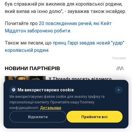
був справжній рік викликів для королівської родини,
який випав на їхню долю", - зауважив також інсайдер.
Почитайте про
20 повсякденних речей, які Кейт
Міддлтон заборонено робити
.
Також ми писали, що
принц Гаррі завдав новий "удар"
королівській родині
.
🍪
Ми використовуємо cookie
✕
Ми використовуємо файли cookie для аналізу трафіку та
персоналізації контенту. Прочитайте нашу Політику
конфіденційності.
Детальніше
Відхилити
Прийняти всі